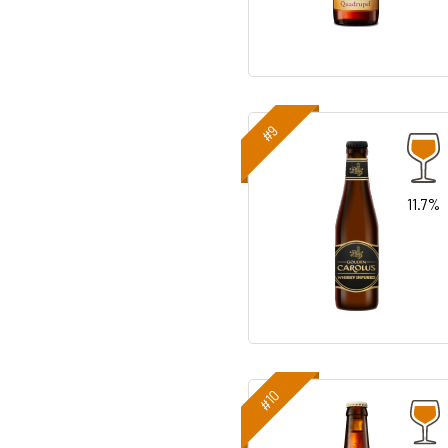
#9
11.7%
#10