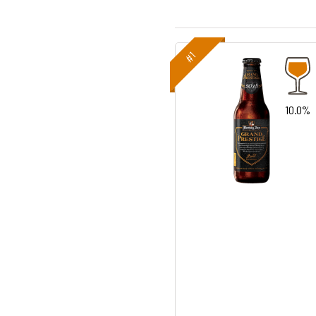
#1
10.0%