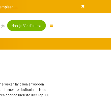
exemplaar →
Haal je Bierdiploma
gin
Drie weken lang kon er worden
it binnen- en buitenland. In de
ren door de Bierista Bier Top 100