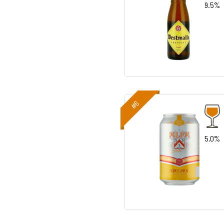
9.5%
#6
5.0%