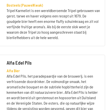
Bosteels (PauwelKwak)
Tripel Karmeliet is een wereldberoemde Tripel gebrouwen van
gerst, tarwe en haver volgens een recept uit 1679. De
goudgele bier heeft een enorme fluffy schuimkraag en zit vol
verfijnde fruitige aroma's. Als bij de eerste slok weet je
waarom deze Tripel zo hoog aangeschreven staat bij
bierliefhebbers uit de hele wereld.
Alfa Edel Pils
Alfa Bier
Alfa Edel Pils, het paradepaardje van de brouwerij, is een
verfrissende doordrinker. De volmondige smaak, het
aromatische bouquet en de subtiele hopbitterheid zijn de
kenmerken van dit natuurzuivere bier. Alfa Edel Pils is helder
en wordt bereid uit gerstemout en hopsoorten uit Duitsland
en de Verenigde Staten. De esters, die op natuurlijke wijze
tijdens de vergisting worden gevormd, geven dit bier van