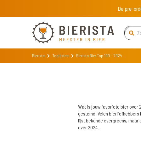
De pre-ord
Bierista
Toplijsten
Bierista Bier Top 100 - 2024
Wat is jouw favoriete bier over
gestemd. Velen bierliefhebbers br
lijst bekende evergreens, maar o
over 2024.