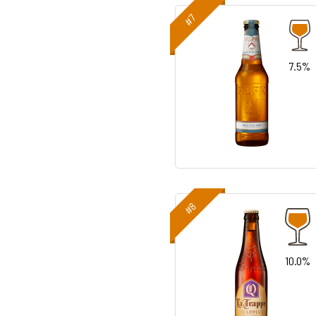
#7
7.5%
#8
10.0%