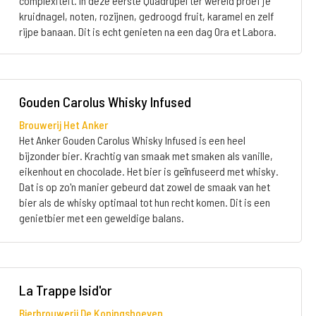
complexiteit. In deze eerste Quadrupel ter wereld proef je
kruidnagel, noten, rozijnen, gedroogd fruit, karamel en zelf
rijpe banaan. Dit is echt genieten na een dag Ora et Labora.
Gouden Carolus Whisky Infused
Brouwerij Het Anker
Het Anker Gouden Carolus Whisky Infused is een heel
bijzonder bier. Krachtig van smaak met smaken als vanille,
eikenhout en chocolade. Het bier is geïnfuseerd met whisky.
Dat is op zo'n manier gebeurd dat zowel de smaak van het
bier als de whisky optimaal tot hun recht komen. Dit is een
genietbier met een geweldige balans.
La Trappe Isid'or
Bierbrouwerij De Koningshoeven