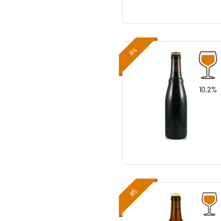
#4
10.2%
#5