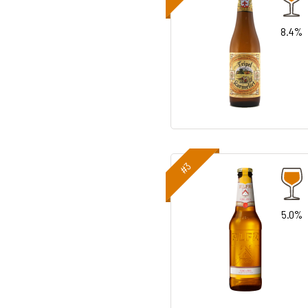
8.4%
#3
5.0%