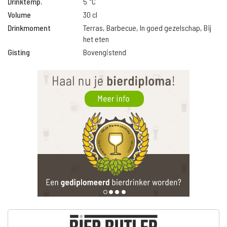
Drinktemp.
5 °C
Volume
30 cl
Drinkmoment
Terras, Barbecue, In goed gezelschap, Bij
het eten
Gisting
Bovengistend