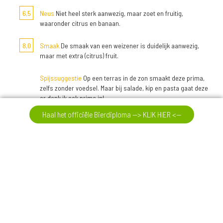
6,5
Neus
Niet heel sterk aanwezig, maar zoet en fruitig,
waaronder citrus en banaan.
8,0
Smaak
De smaak van een weizener is duidelijk aanwezig,
maar met extra (citrus) fruit.
Spijssuggestie
Op een terras in de zon smaakt deze prima,
zelfs zonder voedsel. Maar bij salade, kip en pasta gaat deze
er denk ik ook prima in!
Haal het officiële Bierdiploma --> KLIK HIER <--
Meer reviews