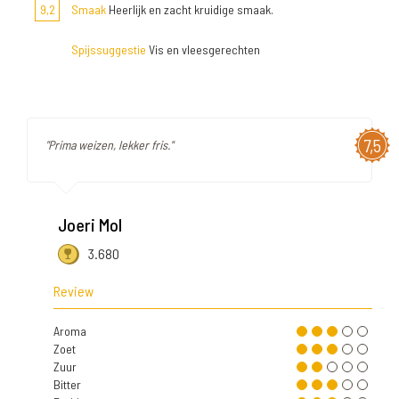
9,2
Smaak
Heerlijk en zacht kruidige smaak.
Spijssuggestie
Vis en vleesgerechten
7,5
"Prima weizen, lekker fris."
Joeri Mol
3.680
Review
Aroma
Zoet
Zuur
Bitter