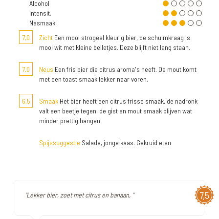
Alcohol
Intensit.
Nasmaak
7,0
Zicht
Een mooi strogeel kleurig bier, de schuimkraag is
mooi wit met kleine belletjes. Deze blijft niet lang staan.
7,0
Neus
Een fris bier die citrus aroma's heeft. De mout komt
met een toast smaak lekker naar voren.
6,5
Smaak
Het bier heeft een citrus frisse smaak, de nadronk
valt een beetje tegen. de gist en mout smaak blijven wat
minder prettig hangen
Spijssuggestie
Salade, jonge kaas. Gekruid eten
7,5
"Lekker bier, zoet met citrus en banaan, "