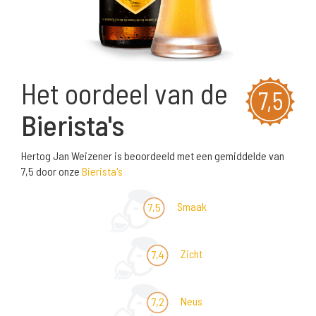
Het oordeel van de
7,5
Bierista's
Hertog Jan Weizener is beoordeeld met een gemiddelde van
7,5 door onze
Bierista's
Smaak
7,5
Zicht
7,4
Neus
7,2