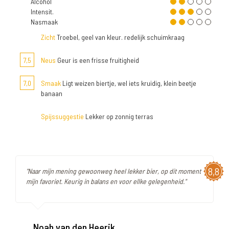
Alcohol
Intensit.
Nasmaak
Zicht
Troebel, geel van kleur. redelijk schuimkraag
7,5
Neus
Geur is een frisse fruitigheid
7,0
Smaak
Ligt weizen biertje, wel iets kruidig, klein beetje
banaan
Spijssuggestie
Lekker op zonnig terras
8,8
"Naar mijn mening gewoonweg heel lekker bier, op dit moment
mijn favoriet. Keurig in balans en voor ellke gelegenheid."
Noah van den Heerik