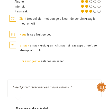
Alcohol
Intensit.
Nasmaak
7,7
Zicht
troebel bier met een gele kleur. de schuimkraag is
mooi en wit
6,6
Neus
frisse fruitige geur
7,1
Smaak
smaak kruidig en licht naar sinaasappel. heeft een
stevige afdronk.
Spijssuggestie
salades en kazen
10,0
"Heerlijk zacht bier met een mooie afdronk. "
Bas van den Adel