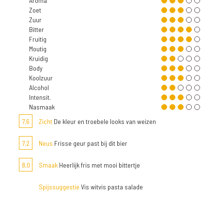
Aroma
Zoet
Zuur
Bitter
Fruitig
Moutig
Kruidig
Body
Koolzuur
Alcohol
Intensit.
Nasmaak
7,6
Zicht
De kleur en troebele looks van weizen
7,2
Neus
Frisse geur past bij dit bier
8,0
Smaak
Heerlijk fris met mooi bittertje
Spijssuggestie
Vis witvis pasta salade