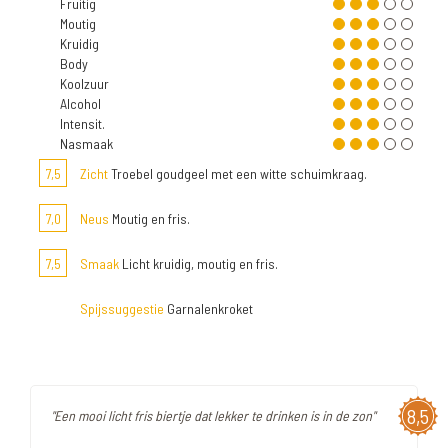
Fruitig
Moutig
Kruidig
Body
Koolzuur
Alcohol
Intensit.
Nasmaak
7,5
Zicht
Troebel goudgeel met een witte schuimkraag.
7,0
Neus
Moutig en fris.
7,5
Smaak
Licht kruidig, moutig en fris.
Spijssuggestie
Garnalenkroket
8,5
"Een mooi licht fris biertje dat lekker te drinken is in de zon"