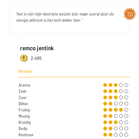
7,0
"het is niet mijn favoriete weizen bier maar vooral door de
stevige afdronk is het toch lekker bier."
remco jentink
2.485
Review
Aroma
Zoet
Zuur
Bitter
Fruitig
Moutig
Kruidig
Body
Koolzuur