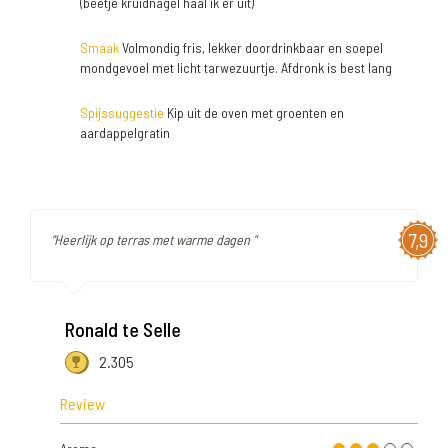
(beetje kruidnagel haal ik er uit)
Smaak
Volmondig fris, lekker doordrinkbaar en soepel
mondgevoel met licht tarwezuurtje. Afdronk is best lang
Spijssuggestie
Kip uit de oven met groenten en
aardappelgratin
7,9
"Heerlijk op terras met warme dagen "
Ronald te Selle
2.305
Review