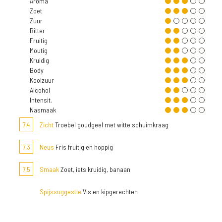
Aroma
Zoet
Zuur
Bitter
Fruitig
Moutig
Kruidig
Body
Koolzuur
Alcohol
Intensit.
Nasmaak
7,4
Zicht
Troebel goudgeel met witte schuimkraag
7,3
Neus
Fris fruitig en hoppig
7,5
Smaak
Zoet, iets kruidig, banaan
Spijssuggestie
Vis en kipgerechten