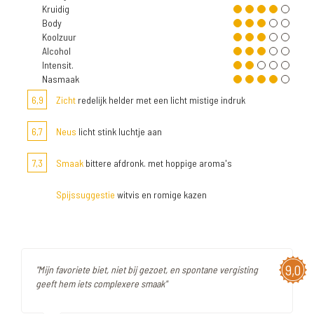
Kruidig
Body
Koolzuur
Alcohol
Intensit.
Nasmaak
6,9
Zicht
redelijk helder met een licht mistige indruk
6,7
Neus
licht stink luchtje aan
7,3
Smaak
bittere afdronk. met hoppige aroma's
Spijssuggestie
witvis en romige kazen
9,0
"Mijn favoriete biet, niet bij gezoet, en spontane vergisting
geeft hem iets complexere smaak"