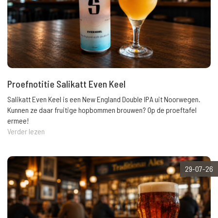
Proefnotitie Salikatt Even Keel
Salikatt Even Keel is een New England Double IPA uit Noorwegen.
Kunnen ze daar fruitige hopbommen brouwen? Op de proeftafel
ermee!
Verder lezen
29-07-26