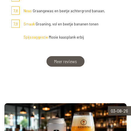
7,8
Neus
Graangewas en beetje achtergrond banaan,
7,9
Smaak
Groaning, vol en beetje bananen tonen
Spijssuggestie
Mooie kaasplank erbij
Meer reviews
03-08-26