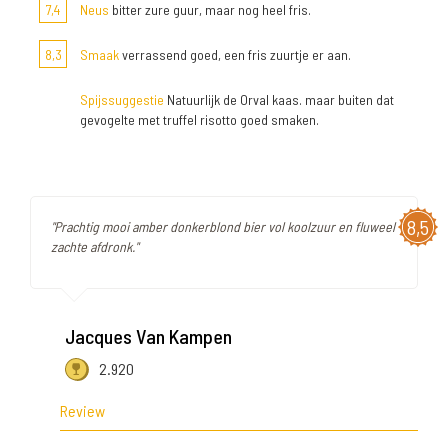
7,4
Neus
bitter zure guur, maar nog heel fris.
8,3
Smaak
verrassend goed, een fris zuurtje er aan.
Spijssuggestie
Natuurlijk de Orval kaas. maar buiten dat
gevogelte met truffel risotto goed smaken.
8,5
"Prachtig mooi amber donkerblond bier vol koolzuur en fluweel
zachte afdronk."
Jacques Van Kampen
2.920
Review