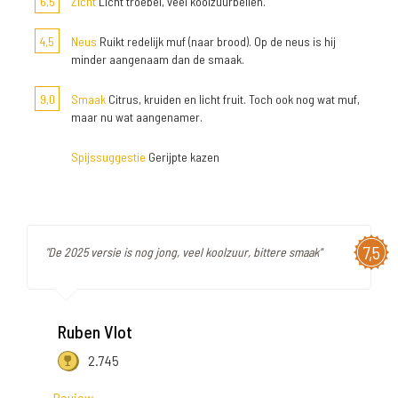
6,5
Zicht
Licht troebel, veel koolzuurbellen.
4,5
Neus
Ruikt redelijk muf (naar brood). Op de neus is hij
minder aangenaam dan de smaak.
9,0
Smaak
Citrus, kruiden en licht fruit. Toch ook nog wat muf,
maar nu wat aangenamer.
Spijssuggestie
Gerijpte kazen
7,5
"De 2025 versie is nog jong, veel koolzuur, bittere smaak"
Ruben Vlot
2.745
Review