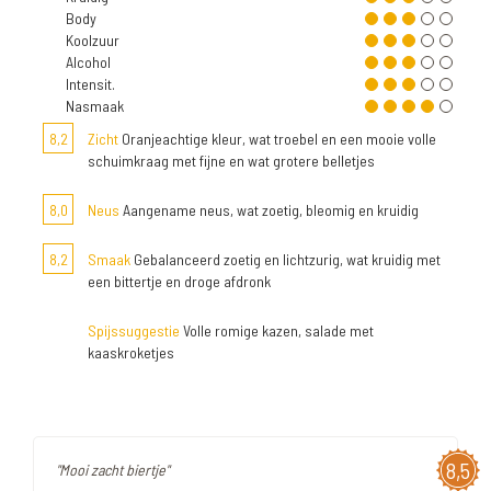
Body
Koolzuur
Alcohol
Intensit.
Nasmaak
8,2
Zicht
Oranjeachtige kleur, wat troebel en een mooie volle
schuimkraag met fijne en wat grotere belletjes
8,0
Neus
Aangename neus, wat zoetig, bleomig en kruidig
8,2
Smaak
Gebalanceerd zoetig en lichtzurig, wat kruidig met
een bittertje en droge afdronk
Spijssuggestie
Volle romige kazen, salade met
kaaskroketjes
8,5
"Mooi zacht biertje"