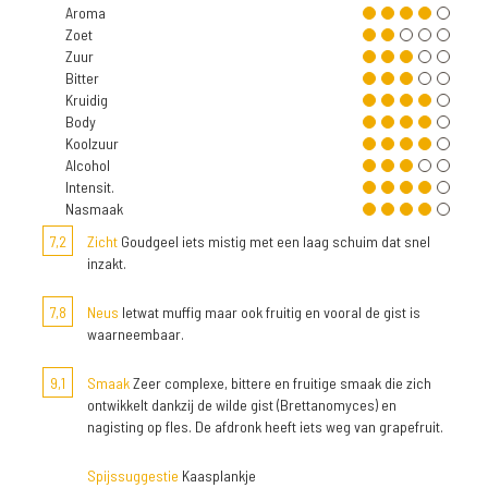
Aroma
Zoet
Zuur
Bitter
Kruidig
Body
Koolzuur
Alcohol
Intensit.
Nasmaak
7,2
Zicht
Goudgeel iets mistig met een laag schuim dat snel
inzakt.
7,8
Neus
Ietwat muffig maar ook fruitig en vooral de gist is
waarneembaar.
9,1
Smaak
Zeer complexe, bittere en fruitige smaak die zich
ontwikkelt dankzij de wilde gist (Brettanomyces) en
nagisting op fles. De afdronk heeft iets weg van grapefruit.
Spijssuggestie
Kaasplankje