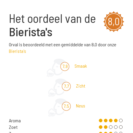
Het oordeel van de
8,0
Bierista's
Orval is beoordeeld met een gemiddelde van 8,0 door onze
Bierista's
Smaak
7,9
Zicht
7,7
Neus
7,5
Aroma
Zoet