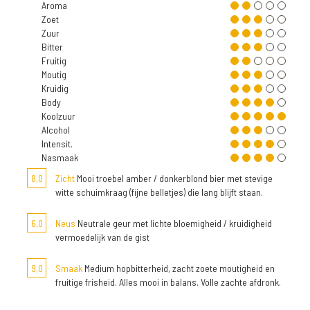
Aroma
Zoet
Zuur
Bitter
Fruitig
Moutig
Kruidig
Body
Koolzuur
Alcohol
Intensit.
Nasmaak
8,0
Zicht
Mooi troebel amber / donkerblond bier met stevige
witte schuimkraag (fijne belletjes) die lang blijft staan.
6,0
Neus
Neutrale geur met lichte bloemigheid / kruidigheid
vermoedelijk van de gist
9,0
Smaak
Medium hopbitterheid, zacht zoete moutigheid en
fruitige frisheid. Alles mooi in balans. Volle zachte afdronk.