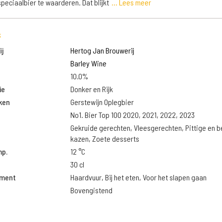
 speciaalbier te waarderen. Dat blijkt
... Lees meer
s
j
Hertog Jan Brouwerij
Barley Wine
10.0%
ie
Donker en Rijk
ken
Gerstewijn Oplegbier
No1. Bier Top 100 2020, 2021, 2022, 2023
Gekruide gerechten, Vleesgerechten, Pittige en 
kazen, Zoete desserts
mp.
12 °C
30 cl
oment
Haardvuur, Bij het eten, Voor het slapen gaan
Bovengistend