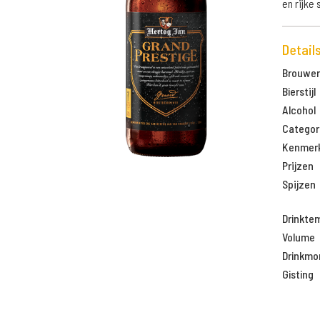
en rijke
Detail
Brouweri
Bierstijl
Alcohol
Categor
Kenmer
Prijzen
Spijzen
Drinkte
Volume
Drinkm
Gisting