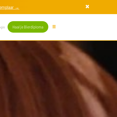
exemplaar →
Haal je Bierdiploma
gin