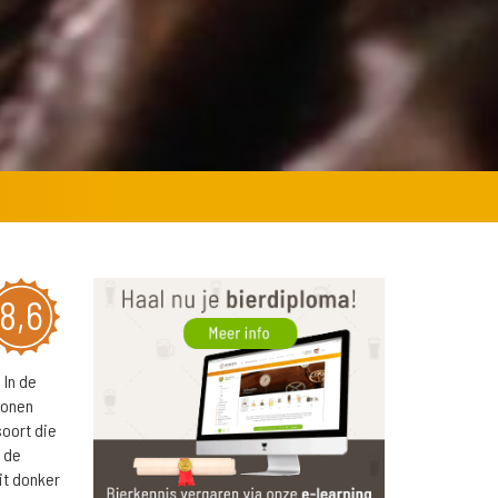
8,6
 In de
tonen
oort die
 de
it donker