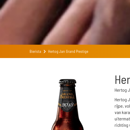
Bierista
Hertog Jan Grand Prestige
Her
Hertog J
Hertog J
rijpe, v
van kara
uitermat
richting