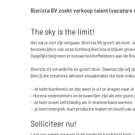
Bierista BV zoekt verkoop talent (vacature 
The sky is the limit!
Het zal je niet zijn ontgaan. Bierista BV groeit als koo
bezoekcijfers van onze bierblog Bierista.nl blijven gro
Dagelijks beginnen er nieuwe bierliefhebbers aan de Bie
Bierista zit vol ambitie en groeit door. Daarom zijn wij 
Ben jij die creatieve allround smaakmaker die hele vol
- Je hebt bierkennis en dat weet je uit te dragen naar je
- Horeca ondernemers en brouwerijen zijn als een goed g
- Je kunt zowel zelfstandig als in teamverband werken;
- Je bent energiek, kunt productie maken en houdt van a
Solliciteer nu!
Laat ons weten waarom jij dé perfecte kandidaat bent. Je