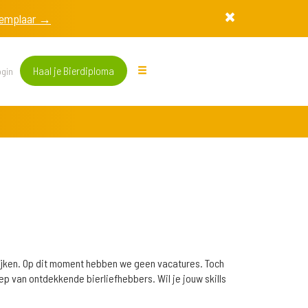
exemplaar →
Haal je Bierdiploma
gin
lijken. Op dit moment hebben we geen vacatures. Toch
p van ontdekkende bierliefhebbers. Wil je jouw skills