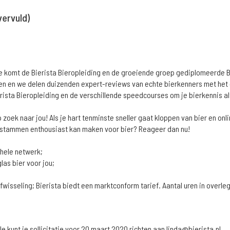
vervuld)
l. Je komt de Bierista Bieropleiding en de groeiende groep gediplomeerde 
eien en we delen duizenden expert-reviews van echte bierkenners met het 
rista Bieropleiding en de verschillende speedcourses om je bierkennis al
op zoek naar jou! Als je hart tenminste sneller gaat kloppen van bier en onl
ksstammen enthousiast kan maken voor bier? Reageer dan nu!
 hele netwerk;
las bier voor jou;
fwisseling; Bierista biedt een marktconform tarief. Aantal uren in overl
 kunt je sollicitatie voor 20 maart 2020 richten aan linda@bierista.nl.