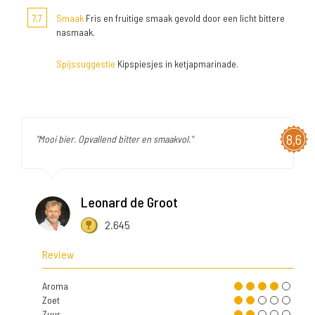
7,7
Smaak
Fris en fruitige smaak gevold door een licht bittere
nasmaak.
Spijssuggestie
Kipspiesjes in ketjapmarinade.
8,6
"Mooi bier. Opvallend bitter en smaakvol."
Leonard de Groot
2.645
Review
Aroma
Zoet
Zuur