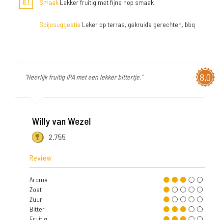
8,1
Smaak
Lekker fruitig met fijne hop smaak
Spijssuggestie
Leker op terras, gekruide gerechten, bbq
8,0
"Heerlijk fruitig IPA met een lekker bittertje."
Willy van Wezel
2.755
Review
Aroma
Zoet
Zuur
Bitter
Fruitig