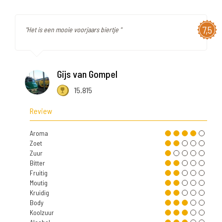
7,5
"Het is een mooie voorjaars biertje "
Gijs van Gompel
15.815
Review
Aroma
Zoet
Zuur
Bitter
Fruitig
Moutig
Kruidig
Body
Koolzuur