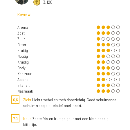
3.120
Review
Aroma
Zoet
Zuur
Bitter
Fruitig
Moutig
Kruidig
Body
Koolzuur
Alcohol
Intensit.
Nasmaak
6,6
Zicht
Licht troebel en toch doorzichtig. Goed schuimende
schuimkraag die relatief snel inzakt.
7,0
Neus
Zoete fris en fruitige geur met een klein hoppig
bittertje.