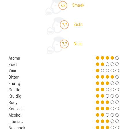
Smaak
7,8
Zicht
7,7
Neus
7,7
Aroma
Zoet
Zuur
Bitter
Fruitig
Moutig
Kruidig
Body
Koolzuur
Alcohol
Intensit.
Nasmaak