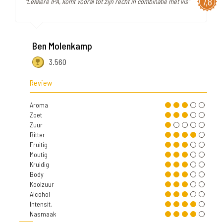
7,8
"Lekkere IPA, komt vooral tot zijn recht in combinatie met vis"
Ben Molenkamp
3.560
Review
Aroma
Zoet
Zuur
Bitter
Fruitig
Moutig
Kruidig
Body
Koolzuur
Alcohol
Intensit.
Nasmaak