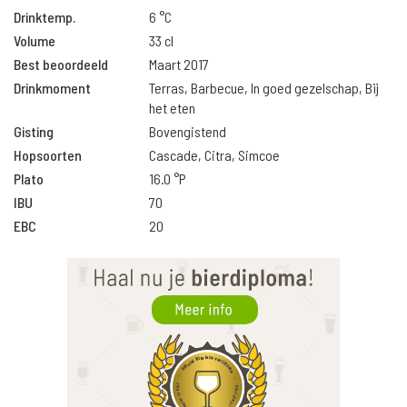
Drinktemp.
6 °C
Volume
33 cl
Best beoordeeld
Maart 2017
Drinkmoment
Terras, Barbecue, In goed gezelschap, Bij
het eten
Gisting
Bovengistend
Hopsoorten
Cascade, Citra, Simcoe
Plato
16.0 °P
IBU
70
EBC
20