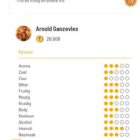
7,8
"Fris en fruitig en bittere IPA"
Arnold Ganzevles
26.608
Review
Aroma
Zoet
Zuur
Bitter
Fruitig
Moutig
Kruidig
Body
Koolzuur
Alcohol
Intensit.
Nasmaak