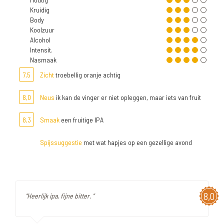
Kruidig
Body
Koolzuur
Alcohol
Intensit.
Nasmaak
7,5
Zicht
troebellig oranje achtig
8,0
Neus
ik kan de vinger er niet opleggen, maar iets van fruit
8,3
Smaak
een fruitige IPA
Spijssuggestie
met wat hapjes op een gezellige avond
8,0
"Heerlijk ipa, fijne bitter. "