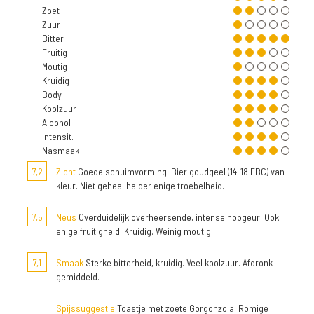
Zoet
Zuur
Bitter
Fruitig
Moutig
Kruidig
Body
Koolzuur
Alcohol
Intensit.
Nasmaak
7,2
Zicht
Goede schuimvorming. Bier goudgeel (14-18 EBC) van
kleur. Niet geheel helder enige troebelheid.
7,5
Neus
Overduidelijk overheersende, intense hopgeur. Ook
enige fruitigheid. Kruidig. Weinig moutig.
7,1
Smaak
Sterke bitterheid, kruidig. Veel koolzuur. Afdronk
gemiddeld.
Spijssuggestie
Toastje met zoete Gorgonzola. Romige