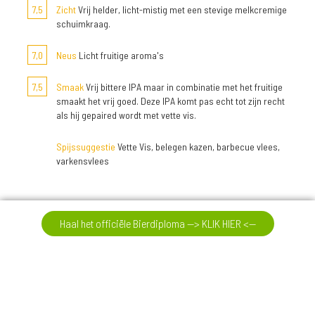
7,5
Zicht
Vrij helder, licht-mistig met een stevige melkcremige
schuimkraag.
7,0
Neus
Licht fruitige aroma's
7,5
Smaak
Vrij bittere IPA maar in combinatie met het fruitige
smaakt het vrij goed. Deze IPA komt pas echt tot zijn recht
als hij gepaired wordt met vette vis.
Spijssuggestie
Vette Vis, belegen kazen, barbecue vlees,
varkensvlees
Meer reviews
Haal het officiële Bierdiploma --> KLIK HIER <--