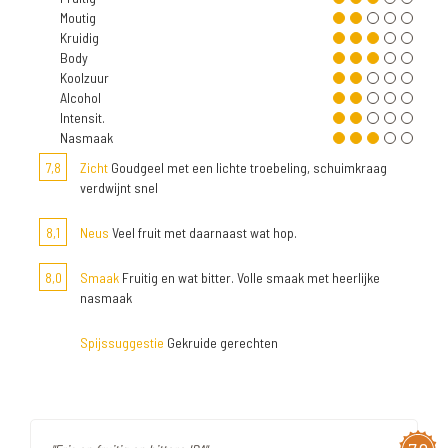
Moutig
Kruidig
Body
Koolzuur
Alcohol
Intensit.
Nasmaak
7,8
Zicht
Goudgeel met een lichte troebeling, schuimkraag
verdwijnt snel
8,1
Neus
Veel fruit met daarnaast wat hop.
8,0
Smaak
Fruitig en wat bitter. Volle smaak met heerlijke
nasmaak
Spijssuggestie
Gekruide gerechten