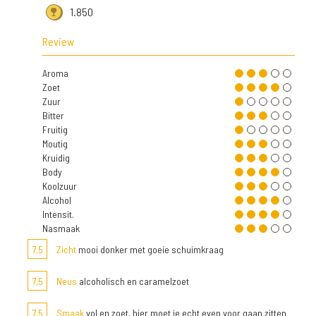
1.850
Review
Aroma
Zoet
Zuur
Bitter
Fruitig
Moutig
Kruidig
Body
Koolzuur
Alcohol
Intensit.
Nasmaak
7,5
Zicht
mooi donker met goeie schuimkraag
7,5
Neus
alcoholisch en caramelzoet
7,5
Smaak
vol en zoet, hier moet je echt even voor gaan zitten