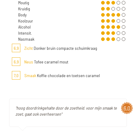
Moutig
Kruidig
Body
Koolzuur
Alcohol
Intensit.
Nasmaak
6,9
Zicht
Donker bruin compacte schuimkraag
6,9
Neus
Tofee caramel mout
7,0
Smaak
Koffie chocolade en toetsen caramel
6,0
"hoog doordrinkgehalte door de zoetheid. voor mijn smaak te
zoet, gaat ook overheersen"