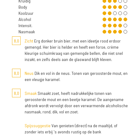
Kruidig
Body
Koolzuur
Alcohol
Intensit.
Nasmaak
8,0
Zicht
Erg donker bruin bier, met een ideetje rood erdoor
gemengd. Her bier is helder en heeft een forse, crème
kleurige schuimkraag van gemengde bellen, die niet snel
inzakt, en zelfs deels aan de glaswand blijft kleven.
8,0
Neus
Dik en vol in de neus. Tonen van geroosterde mout, en
een vleugje karamel.
8,0
Smaak
Smaakt zoet, heeft nadrukkelijke tonen van
geroosterde mout en een beetje karamel. De aangename
afdronk wordt vervolgt door een verwarmende alcoholische
nasmaak, rond, dik, vol en zoet.
Spijssuggestie
Van genieten (direct) na de maaltijd, of
zonder iets erbij 's avonds rustig op de bank