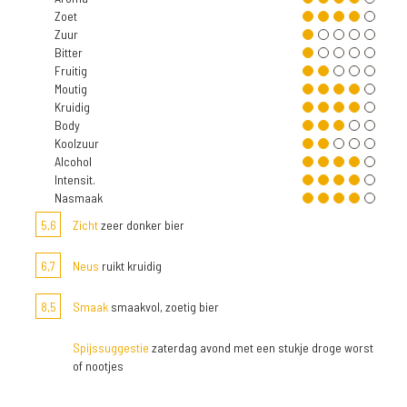
Zoet
Zuur
Bitter
Fruitig
Moutig
Kruidig
Body
Koolzuur
Alcohol
Intensit.
Nasmaak
5,6
Zicht
zeer donker bier
6,7
Neus
ruikt kruidig
8,5
Smaak
smaakvol, zoetig bier
Spijssuggestie
zaterdag avond met een stukje droge worst
of nootjes