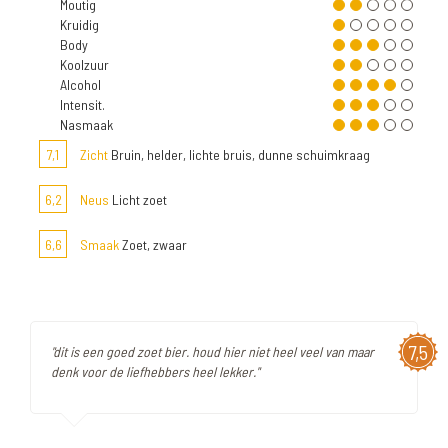
Moutig
Kruidig
Body
Koolzuur
Alcohol
Intensit.
Nasmaak
7,1
Zicht
Bruin, helder, lichte bruis, dunne schuimkraag
6,2
Neus
Licht zoet
6,6
Smaak
Zoet, zwaar
7,5
"dit is een goed zoet bier. houd hier niet heel veel van maar
denk voor de liefhebbers heel lekker."