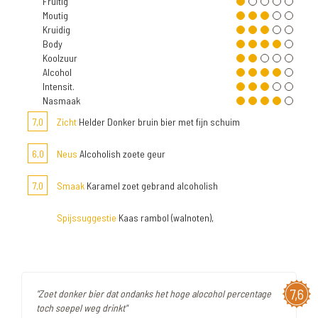
Fruitig
Moutig
Kruidig
Body
Koolzuur
Alcohol
Intensit.
Nasmaak
7,0
Zicht
Helder Donker bruin bier met fijn schuim
6,0
Neus
Alcoholish zoete geur
7,0
Smaak
Karamel zoet gebrand alcoholish
Spijssuggestie
Kaas rambol (walnoten),
7,6
"Zoet donker bier dat ondanks het hoge alocohol percentage
toch soepel weg drinkt"