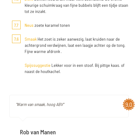
kleurige schuimkraag van fijne bubbels blijft een tijdje staan
tot ze inzakt.
7,7
Neus
zoete karamel tonen
7,6
Smaak
Het zoet is zeker aanwezig, laat kruiden naar de
achtergrond verdwijnen, laat een laagje achter op de tong.
Fijne warme afdronk .
Spijssuggestie
Lekker voor in een stoof. Bij pittge kaas. of
naast de houtkachel.
9,0
"Warm van smaak, hoog ABV"
Rob van Manen