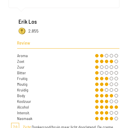
Erik Los
2.855
Review
Aroma
Zoet
Zuur
Bitter
Fruitig
Moutig
Kruidig
Body
Koolzuur
Alcohol
Intensit.
Nasmaak
7,0
Zicht
Donkerrood/bruin maar licht doorlatend. De creme