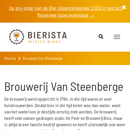
De pre-order van de Bier Adventskalender 2026 is gestart!
Reserveer jouw exemplaar →
Toggle
naviga
Bierista
Brouwerij Van Steenberge
Brouwerij Van Steenberge
De brouwerij werd opgericht in 1784, in die tijd waren er veel
huisbrouwerijen. Omdat bier in die tijd beter was dan water, want
van het water kon je destijds ernstig ziek worden. De brouwerij
heeft vele namen gedragen zoals: De Peer en Brouwerij Bios, maar
is altijd al een familie bedrijf geweest en heeft uiteindelijk ook weer