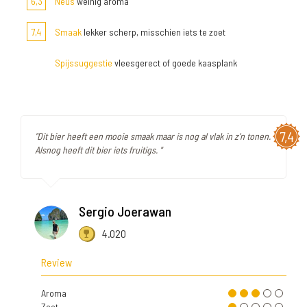
6,3
Neus
weinig aroma
7,4
Smaak
lekker scherp, misschien iets te zoet
Spijssuggestie
vleesgerect of goede kaasplank
7,4
"Dit bier heeft een mooie smaak maar is nog al vlak in z’n tonen.
Alsnog heeft dit bier iets fruitigs. "
Sergio Joerawan
4.020
Review
Aroma
Zoet