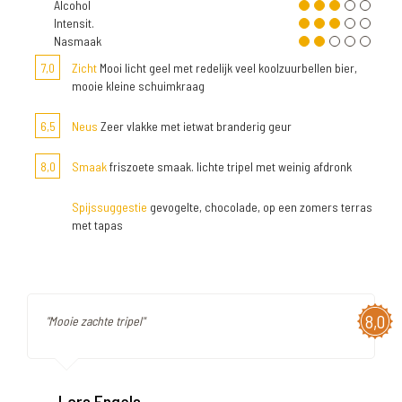
Alcohol
Intensit.
Nasmaak
7,0
Zicht
Mooi licht geel met redelijk veel koolzuurbellen bier,
mooie kleine schuimkraag
6,5
Neus
Zeer vlakke met ietwat branderig geur
8,0
Smaak
friszoete smaak. lichte tripel met weinig afdronk
Spijssuggestie
gevogelte, chocolade, op een zomers terras
met tapas
8,0
"Mooie zachte tripel"
Lars Engels