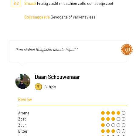
8,2
Smaak
Fruitig zacht misschien zelfs een beetje zoet
Spijssuggestie
Gevogelte of varkensvlees
7,0
"Een stabiel Belgische blonde tripel! "
Daan Schouwenaar
2.465
Review
Aroma
Zoet
Zuur
Bitter