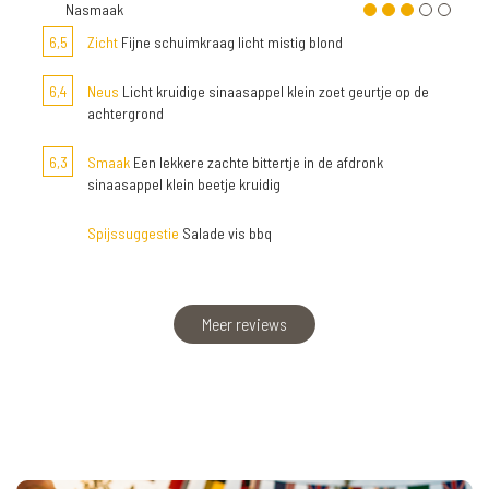
Nasmaak
6,5
Zicht
Fijne schuimkraag licht mistig blond
6,4
Neus
Licht kruidige sinaasappel klein zoet geurtje op de
achtergrond
6,3
Smaak
Een lekkere zachte bittertje in de afdronk
sinaasappel klein beetje kruidig
Spijssuggestie
Salade vis bbq
Meer reviews