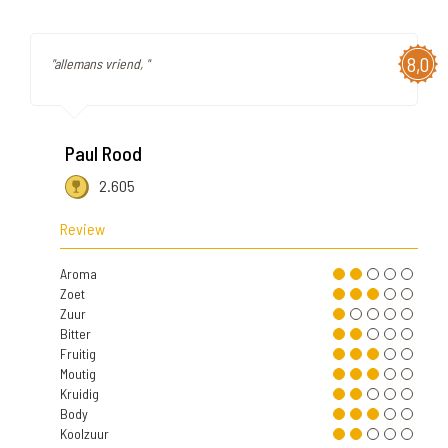
8,0
"allemans vriend, "
Paul Rood
2.605
Review
Aroma
Zoet
Zuur
Bitter
Fruitig
Moutig
Kruidig
Body
Koolzuur