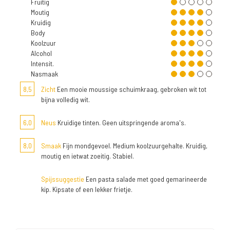
Fruitig
Moutig
Kruidig
Body
Koolzuur
Alcohol
Intensit.
Nasmaak
8,5
Zicht
Een mooie moussige schuimkraag, gebroken wit tot
bijna volledig wit.
6,0
Neus
Kruidige tinten. Geen uitspringende aroma's.
8,0
Smaak
Fijn mondgevoel. Medium koolzuurgehalte. Kruidig,
moutig en ietwat zoeitig. Stabiel.
Spijssuggestie
Een pasta salade met goed gemarineerde
kip. Kipsate of een lekker frietje.