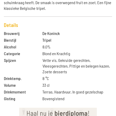
schuimkraag heeft. De smaak is overwegend fruit en zoet. Een fijne
klassieke Belgische tripel.
Details
Brouwerij
De Koninck
Bierstijl
Tripel
Alcohol
8.0%
Categorie
Blond en Krachtig
Spijzen
Vette vis, Gekruide gerechten,
Vleesgerechten, Pittige en belegen kazen,
Zoete desserts
Drinktemp.
8 °C
Volume
33 cl
Drinkmoment
Terras, Haardvuur, In goed gezelschap
Gisting
Bovengistend