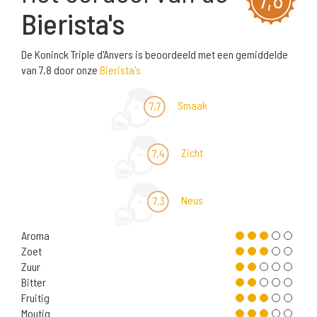
Bierista's
De Koninck Triple d'Anvers is beoordeeld met een gemiddelde
van 7,8 door onze
Bierista's
Smaak
7,7
Zicht
7,4
Neus
7,3
Aroma
Zoet
Zuur
Bitter
Fruitig
Moutig