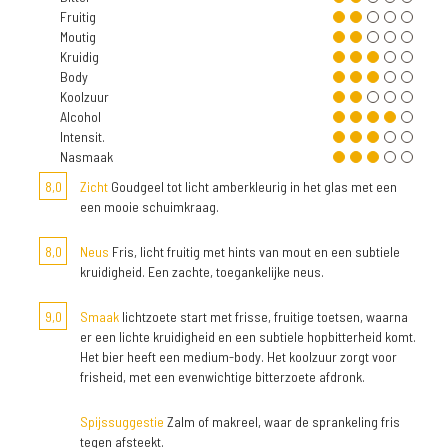
Fruitig
Moutig
Kruidig
Body
Koolzuur
Alcohol
Intensit.
Nasmaak
8,0
Zicht
Goudgeel tot licht amberkleurig in het glas met een
een mooie schuimkraag.
8,0
Neus
Fris, licht fruitig met hints van mout en een subtiele
kruidigheid. Een zachte, toegankelijke neus.
9,0
Smaak
lichtzoete start met frisse, fruitige toetsen, waarna
er een lichte kruidigheid en een subtiele hopbitterheid komt.
Het bier heeft een medium-body. Het koolzuur zorgt voor
frisheid, met een evenwichtige bitterzoete afdronk.
Spijssuggestie
Zalm of makreel, waar de sprankeling fris
tegen afsteekt.