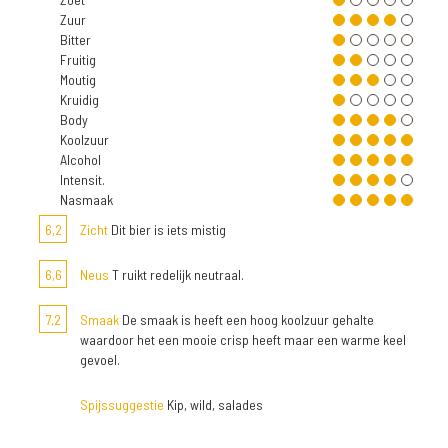
Zuur
Bitter
Fruitig
Moutig
Kruidig
Body
Koolzuur
Alcohol
Intensit.
Nasmaak
6,2
Zicht
Dit bier is iets mistig
6,6
Neus
T ruikt redelijk neutraal.
7,2
Smaak
De smaak is heeft een hoog koolzuur gehalte
waardoor het een mooie crisp heeft maar een warme keel
gevoel.
Spijssuggestie
Kip, wild, salades