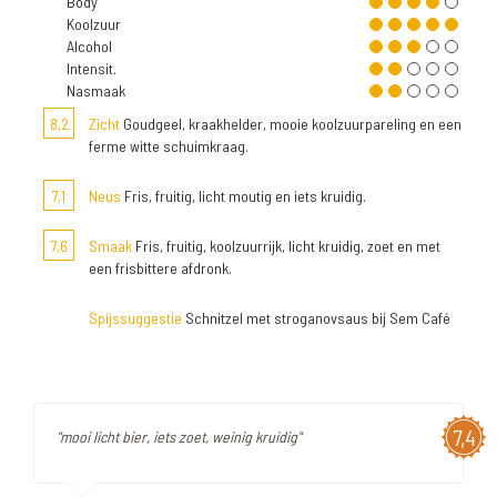
Body
Koolzuur
Alcohol
Intensit.
Nasmaak
8,2
Zicht
Goudgeel, kraakhelder, mooie koolzuurpareling en een
ferme witte schuimkraag.
7,1
Neus
Fris, fruitig, licht moutig en iets kruidig.
7,6
Smaak
Fris, fruitig, koolzuurrijk, licht kruidig, zoet en met
een frisbittere afdronk.
Spijssuggestie
Schnitzel met stroganovsaus bij Sem Café
7,4
"mooi licht bier, iets zoet, weinig kruidig"