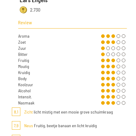
2.730
Review
Aroma
Zoet
Zuur
Bitter
Fruitig
Moutig
Kruidig
Body
Koolzuur
Alcohol
Intensit.
Nasmaak
8,1
Zicht
licht mistig met een mooie grove schuimkraag
7,9
Neus
Fruitig, beetje banaan en licht kruidig