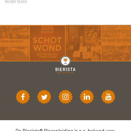
Verder lezen
De Bierista® Bieropleiding is o.a. bekend van: