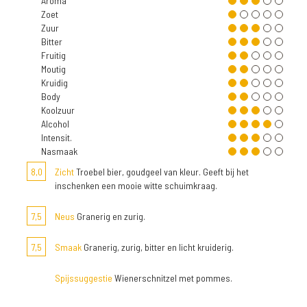
Aroma
Zoet
Zuur
Bitter
Fruitig
Moutig
Kruidig
Body
Koolzuur
Alcohol
Intensit.
Nasmaak
8,0
Zicht
Troebel bier, goudgeel van kleur. Geeft bij het
inschenken een mooie witte schuimkraag.
7,5
Neus
Granerig en zurig.
7,5
Smaak
Granerig, zurig, bitter en licht kruiderig.
Spijssuggestie
Wienerschnitzel met pommes.