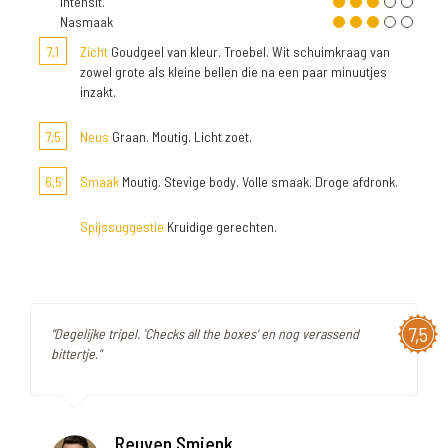
Intensit.
Nasmaak
7,1
Zicht
Goudgeel van kleur. Troebel. Wit schuimkraag van
zowel grote als kleine bellen die na een paar minuutjes
inzakt.
7,5
Neus
Graan. Moutig. Licht zoet.
6,5
Smaak
Moutig. Stevige body. Volle smaak. Droge afdronk.
Spijssuggestie
Kruidige gerechten.
7,5
"Degelijke tripel. 'Checks all the boxes' en nog verassend
bittertje."
Reuven Smienk