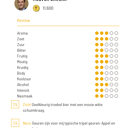
11.600
Review
Aroma
Zoet
Zuur
Bitter
Fruitig
Moutig
Kruidig
Body
Koolzuur
Alcohol
Intensit.
Nasmaak
7,5
Zicht
Geelkleurig troebel bier met een mooie witte
schuimkraag.
7,5
Neus
Geuren zijn voor mij typische tripel geuren: Appel en