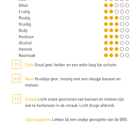
Bitter
Fruitig
Moutig
Kruidig
Body
Koolzuur
Alcohol
Intensit.
Nasmaak
7,1
Zicht
Goud geel, helder en een witte laag fijn schuim.
6,9
Neus
Kruidige geur, moutig met een vleugje banaan en
meloen.
7,3
Smaak
Licht zoete geurtonen van banaan en meloen zijn
ook te herkennen in de smaak. Licht droge afdronk.
Spijssuggestie
Lekker bij een stukje gevogelte van de BBQ.