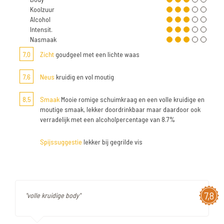
Koolzuur
Alcohol
Intensit.
Nasmaak
7,0
Zicht
goudgeel met een lichte waas
7,6
Neus
kruidig en vol moutig
8,5
Smaak
Mooie romige schuimkraag en een volle kruidige en
moutige smaak, lekker doordrinkbaar maar daardoor ook
verradelijk met een alcoholpercentage van 8.7%
Spijssuggestie
lekker bij gegrilde vis
7,8
"volle kruidige body"