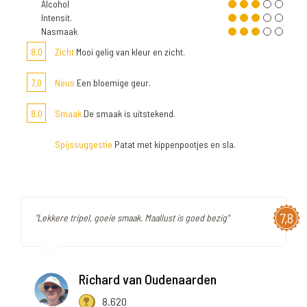
Alcohol
Intensit.
Nasmaak
8,0
Zicht
Mooi gelig van kleur en zicht.
7,0
Neus
Een bloemige geur.
8,0
Smaak
De smaak is uitstekend.
Spijssuggestie
Patat met kippenpootjes en sla.
7,8
"Lekkere tripel, goeie smaak. Maallust is goed bezig"
Richard van Oudenaarden
8.620