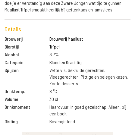
doe je er verstandig aan deze Zware Jongen wat tijd te gunnen.
Maallust Tripel smaakt heerlijk bij geitenkaas en lamsvlees.
Details
Brouwerij
Brouwerij Maallust
Bierstijl
Tripel
Alcohol
8.7%
Categorie
Blond en Krachtig
Spijzen
Vette vis, Gekruide gerechten,
Vleesgerechten, Pittige en belegen kazen,
Zoete desserts
Drinktemp.
8 °C
Volume
30 cl
Drinkmoment
Haardvuur, In goed gezelschap, Alleen, bij
een boek
Gisting
Bovengistend