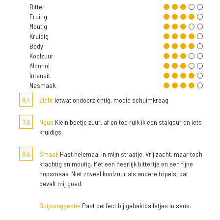
Bitter
Fruitig
Moutig
Kruidig
Body
Koolzuur
Alcohol
Intensit.
Nasmaak
8,4
Zicht
Ietwat ondoorzichtig, mooie schuimkraag
7,8
Neus
Klein beetje zuur, af en toe ruik ik een stalgeur en iets
kruidigs.
8,6
Smaak
Past helemaal in mijn straatje. Vrij zacht, maar toch
krachtig en moutig. Met een heerlijk bittertje en een fijne
hopsmaak. Niet zoveel koolzuur als andere tripels, dat
bevalt mij goed.
Spijssuggestie
Past perfect bij gehaktballetjes in saus.