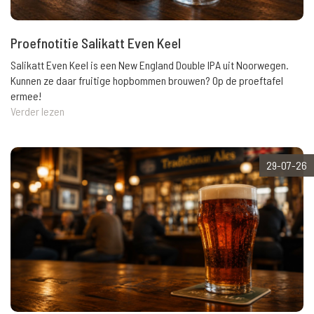
Proefnotitie Salikatt Even Keel
Salikatt Even Keel is een New England Double IPA uit Noorwegen.
Kunnen ze daar fruitige hopbommen brouwen? Op de proeftafel
ermee!
Verder lezen
29-07-26