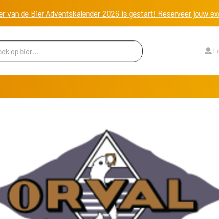
er van de Bier Adventskalender 2026 is gestart! Reserveer jouw 
Lo