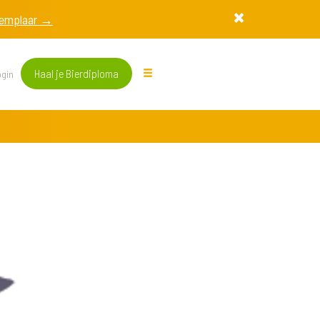
exemplaar →
Haal je Bierdiploma
gin