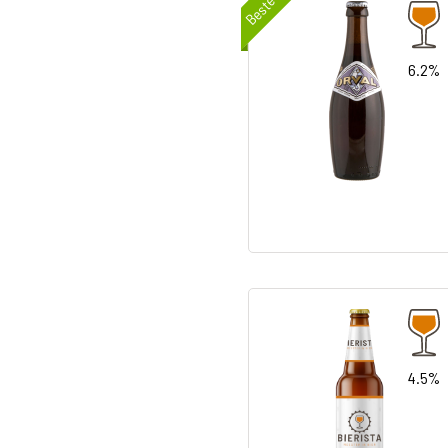
Beste Bier
6.2%
4.5%