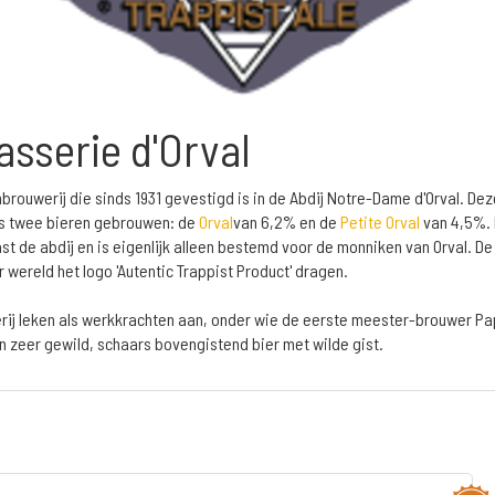
asserie d'Orval
brouwerij die sinds 1931 gevestigd is in de Abdij Notre-Dame d'Orval. Deze 
hts twee bieren gebrouwen: de
Orval
van 6,2% en de
Petite Orval
van 4,5%. D
ast de abdij en is eigenlijk alleen bestemd voor de monniken van Orval. 
r wereld het logo 'Autentic Trappist Product' dragen.
erij leken als werkkrachten aan, onder wie de eerste meester-brouwer P
een zeer gewild, schaars bovengistend bier met wilde gist.