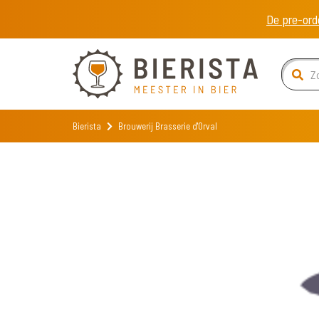
De pre-ord
Bierista
Brouwerij Brasserie d'Orval