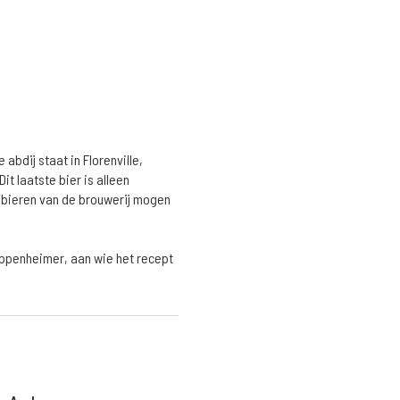
abdij staat in Florenville,
it laatste bier is alleen
De bieren van de brouwerij mogen
appenheimer, aan wie het recept