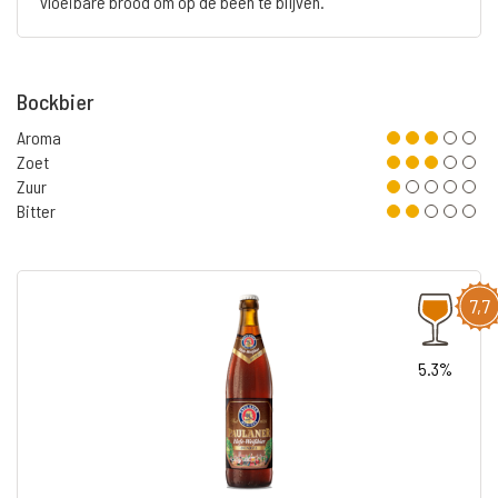
vloeibare brood om op de been te blijven.
Bockbier
Aroma
Zoet
Zuur
Bitter
7,7
5.3%