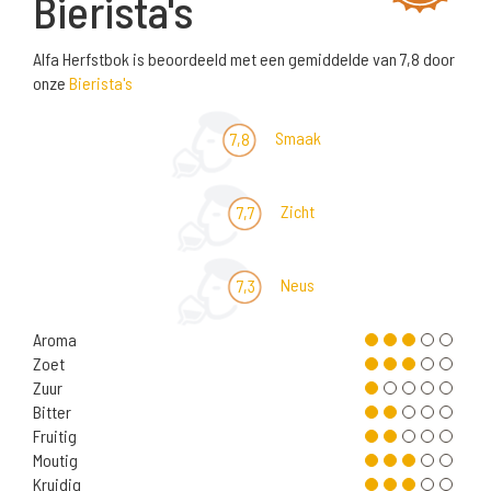
Bierista's
Alfa Herfstbok is beoordeeld met een gemiddelde van 7,8 door
onze
Bierista's
Smaak
7,8
Zicht
7,7
Neus
7,3
Aroma
Zoet
Zuur
Bitter
Fruitig
Moutig
Kruidig