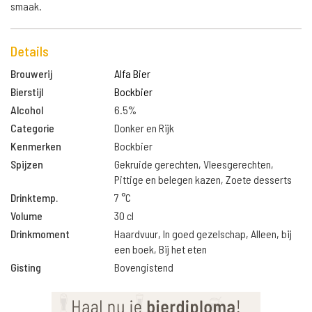
smaak.
Details
Brouwerij
Alfa Bier
Bierstijl
Bockbier
Alcohol
6.5%
Categorie
Donker en Rijk
Kenmerken
Bockbier
Spijzen
Gekruide gerechten, Vleesgerechten,
Pittige en belegen kazen, Zoete desserts
Drinktemp.
7 °C
Volume
30 cl
Drinkmoment
Haardvuur, In goed gezelschap, Alleen, bij
een boek, Bij het eten
Gisting
Bovengistend