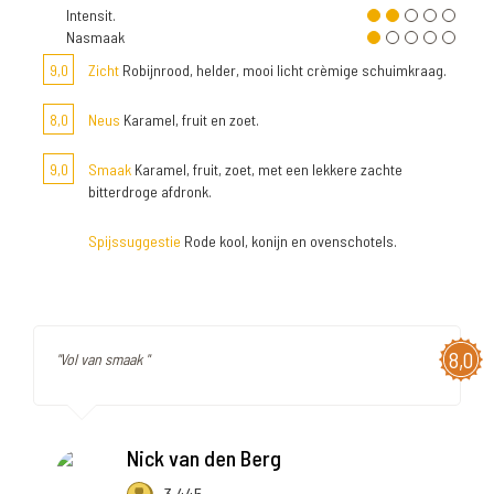
Intensit.
Nasmaak
9,0
Zicht
Robijnrood, helder, mooi licht crèmige schuimkraag.
8,0
Neus
Karamel, fruit en zoet.
9,0
Smaak
Karamel, fruit, zoet, met een lekkere zachte
bitterdroge afdronk.
Spijssuggestie
Rode kool, konijn en ovenschotels.
8,0
"Vol van smaak "
Nick van den Berg
3.445