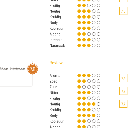
Fruitig
Moutig
7,8
Kruidig
Body
Koolzuur
Alcohol
Intensit.
Nasmaak
Review
7,8
inkbaar. Wederom
Aroma
7,4
Zoet
Zuur
7,7
Bitter
Fruitig
Moutig
7,7
Kruidig
Body
Koolzuur
Alcohol