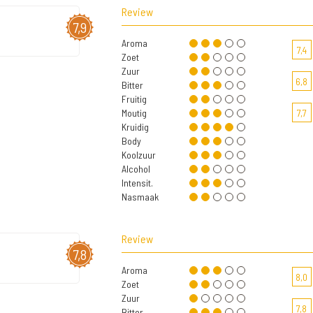
Review
7,9
Aroma
7,4
Zoet
Zuur
6,8
Bitter
Fruitig
Moutig
7,7
Kruidig
Body
Koolzuur
Alcohol
Intensit.
Nasmaak
Review
7,8
Aroma
8,0
Zoet
Zuur
7,8
Bitter