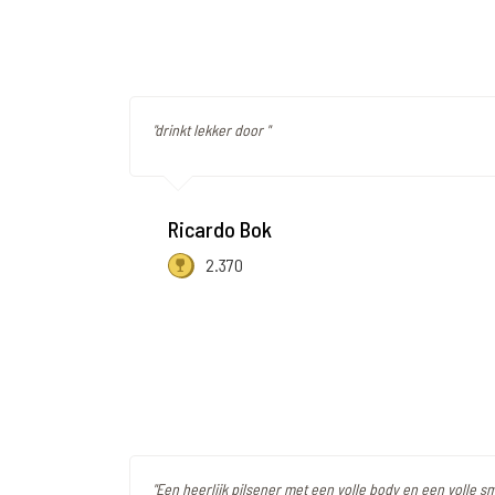
"drinkt lekker door "
Ricardo Bok
2.370
"Een heerlijk pilsener met een volle body en een volle s