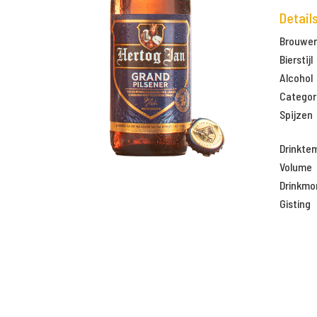
Detail
Brouweri
Bierstijl
Alcohol
Categor
Spijzen
Drinkte
Volume
Drinkm
Gisting