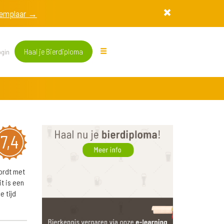
exemplaar →
Haal je Bierdiploma
gin
7,4
ordt met
t is een
e tijd