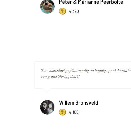
Peter & Marianne Peerbolte
4.390
"Een volle,stevige pils...moutig en hoppig..goed doordr
een prima "Hertog Jan"!"
Willem Bronsveld
4.100