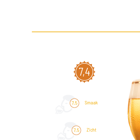
7,4
Smaak
7,5
Zicht
7,5