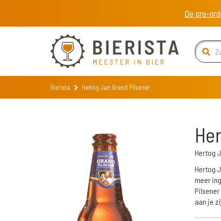
De pre-ord
Bierista
Hertog Jan Grand Pilsener
Her
Hertog J
Hertog J
meer ing
Pilsener
aan je z