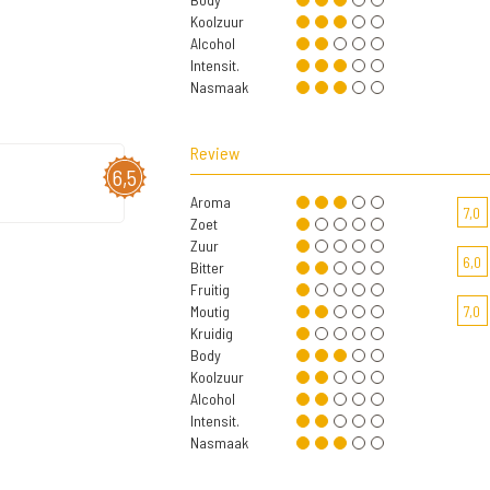
Koolzuur
Alcohol
Intensit.
Nasmaak
Review
6,5
Aroma
7,0
Zoet
Zuur
6,0
Bitter
Fruitig
Moutig
7,0
Kruidig
Body
Koolzuur
Alcohol
Intensit.
Nasmaak