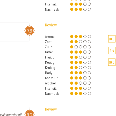
Intensit.
Nasmaak
Review
7,6
Aroma
10,0
Zoet
Zuur
9,4
Bitter
Fruitig
Moutig
10,0
Kruidig
Body
Koolzuur
Alcohol
Intensit.
Nasmaak
Review
8,2
maak doordat hij