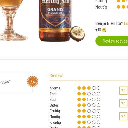
Fruitig
Moutig
Ben je Bierista?
Lo
+10
Review toevo
Review
7,4
og jan"
Aroma
7,4
Zoet
Zuur
7,4
Bitter
Fruitig
Moutig
7,4
Kruidig
Body