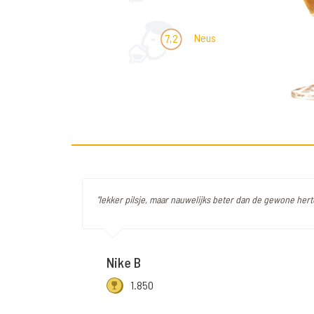
Neus
7,2
"lekker pilsje, maar nauwelijks beter dan de gewone hert
Nike B
1.850