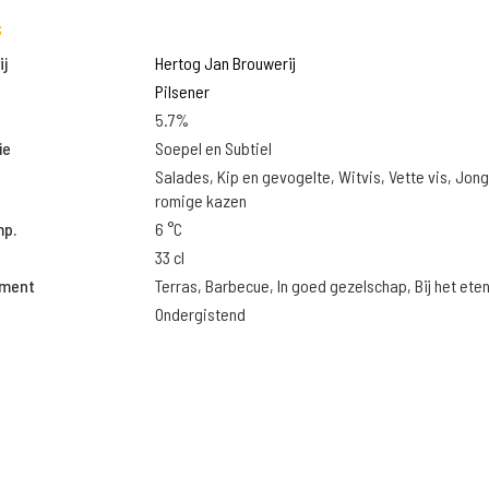
s
j
Hertog Jan Brouwerij
Pilsener
5.7%
ie
Soepel en Subtiel
Salades, Kip en gevogelte, Witvis, Vette vis, Jon
romige kazen
mp.
6 °C
33 cl
oment
Terras, Barbecue, In goed gezelschap, Bij het ete
Ondergistend