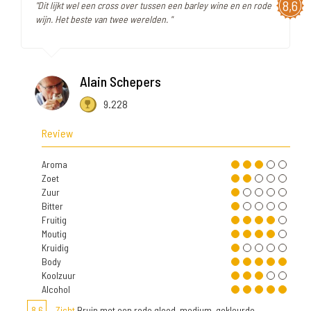
8,6
"Dit lijkt wel een cross over tussen een barley wine en en rode
wijn. Het beste van twee werelden. "
Alain Schepers
9.228
Review
Aroma
Zoet
Zuur
Bitter
Fruitig
Moutig
Kruidig
Body
Koolzuur
Alcohol
8,6
Zicht
Bruin met een rode gloed, medium, gekleurde