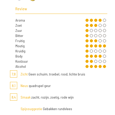
Review
Aroma
Zoet
Zuur
Bitter
Fruitig
Moutig
Kruidig
Body
Koolzuur
Alcohol
7,8
Zicht
Geen schuim, troebel, rood, lichte bruis
8,1
Neus
quadrupel geur
8,4
Smaak
zacht, rozijn, zoetig, rode wijn
Spijssuggestie
Gebakken rundvlees