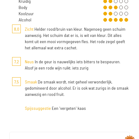
Kruidig
Body
Koolzuur
Alcohol
8,0
Zicht
Helder rood/bruin van kleur. Nagenoeg geen schuim
aanwezig. Het schuim dat er is, is wit van kleur. Dit alles
komt uit een mooi vormgegeven fles. Het rode zegel geeft
het allemaal wat extra cachet.
7,2
Neus
In de geur is nauwelijks iets bitters te bespeuren.
Alsof je een rode wijn ruikt. iets zurig
7,5
Smaak
De smaak wordt, niet geheel verwonderlijk,
gedomineerd door alcohol. Er is ook wat zurigs in de smaak
aanwezig en rood fruit.
Spijssuggestie
Een 'vergeten' kaas