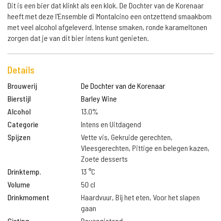
Dit is een bier dat klinkt als een klok. De Dochter van de Korenaar
heeft met deze l'Ensemble di Montalcino een ontzettend smaakbom
met veel alcohol afgeleverd. Intense smaken, ronde karameltonen
zorgen dat je van dit bier intens kunt genieten.
Details
Brouwerij
De Dochter van de Korenaar
Bierstijl
Barley Wine
Alcohol
13.0%
Categorie
Intens en Uitdagend
Spijzen
Vette vis, Gekruide gerechten,
Vleesgerechten, Pittige en belegen kazen,
Zoete desserts
Drinktemp.
13 °C
Volume
50 cl
Drinkmoment
Haardvuur, Bij het eten, Voor het slapen
gaan
Gisting
Bovengistend