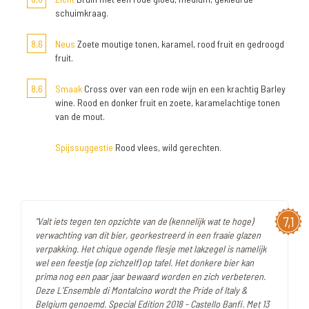
schuimkraag.
8,6
Neus
Zoete moutige tonen, karamel, rood fruit en gedroogd
fruit.
8,6
Smaak
Cross over van een rode wijn en een krachtig Barley
wine. Rood en donker fruit en zoete, karamelachtige tonen
van de mout.
Spijssuggestie
Rood vlees, wild gerechten.
7,1
"Valt iets tegen ten opzichte van de (kennelijk wat te hoge)
verwachting van dit bier, georkestreerd in een fraaie glazen
verpakking. Het chique ogende flesje met lakzegel is namelijk
wel een feestje (op zichzelf) op tafel. Het donkere bier kan
prima nog een paar jaar bewaard worden en zich verbeteren.
Deze L'Ensemble di Montalcino wordt the Pride of Italy &
Belgium genoemd. Special Edition 2018 - Castello Banfi. Met 13