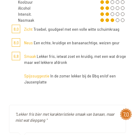
Koolzuur
Alcohol
Intensit.
Nasmaak
8,0
Zicht
Troebel, goudgeel met een volle witte schuimkraag
8,0
Neus
Een echte, kruidige en banaanachtige, weizen geur
6,8
Smaak
Lekker fris, ietwat zoet en kruidig, met een wat droge
maar wel lekkere afdronk
Spijssuggestie
In de zomer lekker bij de Bbq en/of een
Jausenplatte
7,0
"Lekker fris bier met karakteristieke smaak van banaan, maar
mist wat diepgang "