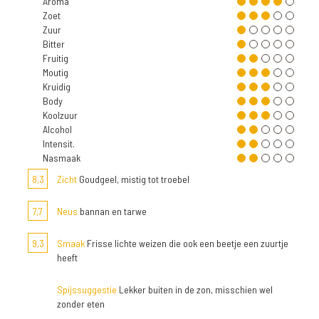
Aroma
Zoet
Zuur
Bitter
Fruitig
Moutig
Kruidig
Body
Koolzuur
Alcohol
Intensit.
Nasmaak
8,3
Zicht
Goudgeel, mistig tot troebel
7,7
Neus
bannan en tarwe
9,3
Smaak
Frisse lichte weizen die ook een beetje een zuurtje
heeft
Spijssuggestie
Lekker buiten in de zon, misschien wel
zonder eten