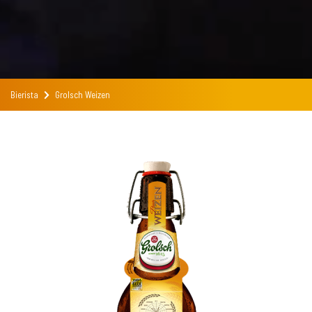
Bierista
Grolsch Weizen