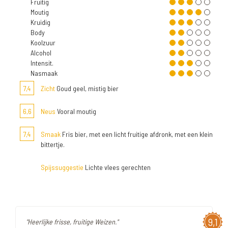
Fruitig
Moutig
Kruidig
Body
Koolzuur
Alcohol
Intensit.
Nasmaak
7,4
Zicht
Goud geel, mistig bier
6,6
Neus
Vooral moutig
7,4
Smaak
Fris bier, met een licht fruitige afdronk, met een klein
bittertje.
Spijssuggestie
Lichte vlees gerechten
9,1
"Heerlijke frisse, fruitige Weizen."