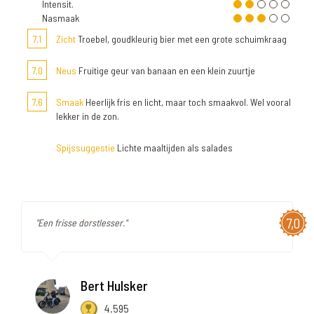
Intensit.
Nasmaak
7,1
Zicht
Troebel, goudkleurig bier met een grote schuimkraag
7,0
Neus
Fruitige geur van banaan en een klein zuurtje
7,6
Smaak
Heerlijk fris en licht, maar toch smaakvol. Wel vooral
lekker in de zon.
Spijssuggestie
Lichte maaltijden als salades
7,0
"Een frisse dorstlesser."
Bert Hulsker
4.595