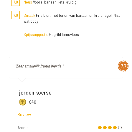
7,0
Neus
Vooral banaan, iets kruidig
7,0
Smaak
Fris bier, met tonen van banaan en kruidnagel. Mist
wat body
Spijssuggestie
Gegrild lamsvlees
7,7
"Zeer smakelijk fruitig biertje "
jorden koerse
840
Review
Aroma