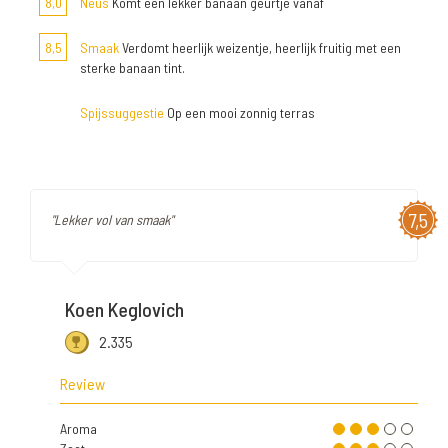
8,0
Neus
Komt een lekker banaan geurtje vanaf
8,5
Smaak
Verdomt heerlijk weizentje, heerlijk fruitig met een
sterke banaan tint.
Spijssuggestie
Op een mooi zonnig terras
7,5
"Lekker vol van smaak"
Koen Keglovich
2.335
Review
Aroma