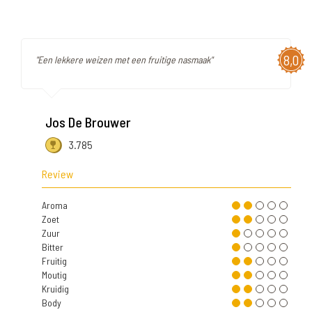
8,0
"Een lekkere weizen met een fruitige nasmaak"
Jos De Brouwer
3.785
Review
Aroma
Zoet
Zuur
Bitter
Fruitig
Moutig
Kruidig
Body