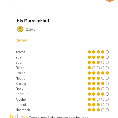
Els Morssinkhof
2.240
Review
Aroma
Zoet
Zuur
Bitter
Fruitig
Moutig
Kruidig
Body
Koolzuur
Alcohol
Intensit.
Nasmaak
8,0
Zicht
Troebel met flinke, stevige schuimkraag