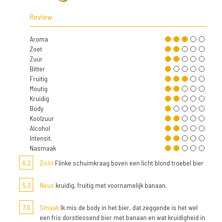
Review
Aroma
Zoet
Zuur
Bitter
Fruitig
Moutig
Kruidig
Body
Koolzuur
Alcohol
Intensit.
Nasmaak
6,2
Zicht
Flinke schuimkraag boven een licht blond troebel bier
5,3
Neus
kruidig, fruitig met voornamelijk banaan.
7,0
Smaak
Ik mis de body in het bier, dat zeggende is het wel
een fris dorstlessend bier met banaan en wat kruidigheid in