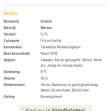
Details
Brouwerij
Grolsch
Bierstijl
Weizen
Alcohol
5.1%
Categorie
Fris en fruitig
Kenmerken
Tarwebier Reinheitsgebot
Best beoordeeld
Maart 2018
Spijzen
Salades, Kip en gevogelte, Witvis, Vette
vis, Jonge en romige kazen
Drinktemp.
8 °C
Volume
30 cl
Drinkmoment
Terras, Barbecue, In goed gezelschap,
Alleen, bij een boek, Bij het eten
Gisting
Bovengistend