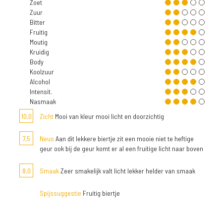
Zoet
Zuur
Bitter
Fruitig
Moutig
Kruidig
Body
Koolzuur
Alcohol
Intensit.
Nasmaak
10,0
Zicht
Mooi van kleur mooi licht en doorzichtig
7,5
Neus
Aan dit lekkere biertje zit een mooie niet te heftige
geur ook bij de geur komt er al een fruitige licht naar boven
8,0
Smaak
Zeer smakelijk valt licht lekker helder van smaak
Spijssuggestie
Fruitig biertje