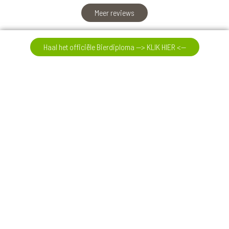
Meer reviews
Haal het officiële Bierdiploma --> KLIK HIER <--
07-08-26
International Beer Day