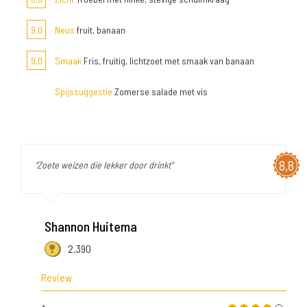
9,0
Neus
fruit, banaan
9,0
Smaak
Fris, fruitig, lichtzoet met smaak van banaan
Spijssuggestie
Zomerse salade met vis
8,8
"Zoete weizen die lekker door drinkt"
Shannon Huitema
2.390
Review