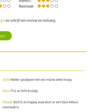
Intensit.
Nasmaak
gin
en schrijf een review en ontvang
egen
Zicht
Helder goudgeel met een mooie witte kraag
Neus
Fris en licht kruidig
Smaak
Vol,fris en hoppig waardoor er een fijne bittere
nasmaak is