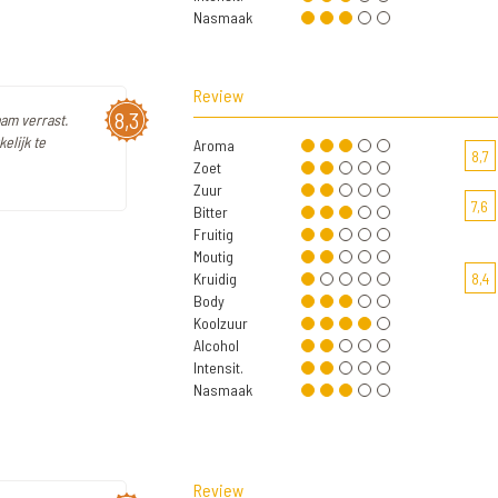
Nasmaak
Review
8,3
am verrast.
elijk te
Aroma
8,7
Zoet
Zuur
7,6
Bitter
Fruitig
Moutig
Kruidig
8,4
Body
Koolzuur
Alcohol
Intensit.
Nasmaak
Review