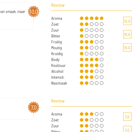
Review
10,0
 van smaak, maar
Aroma
10,0
Zoet
Zuur
10,0
Bitter
Fruitig
Moutig
10,0
Kruidig
Body
Koolzuur
Alcohol
Intensit.
Nasmaak
Review
7,0
Aroma
7,0
Zoet
Zuur
7,0
Bitter