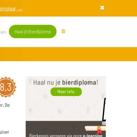
exemplaar →
Haal je Bierdiploma
gin
8,3
er. De
p
uiver