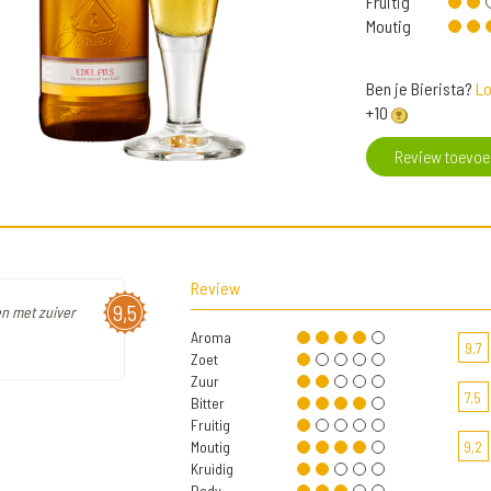
Fruitig
Moutig
Ben je Bierista?
Lo
+10
Review toevo
Review
9,5
en met zuiver
Aroma
9,7
Zoet
Zuur
7,5
Bitter
Fruitig
Moutig
9,2
Kruidig
Body