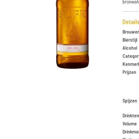
bronwate
Detail
Brouweri
Bierstijl
Alcohol
Categor
Kenmer
Prijzen
Spijzen
Drinkte
Volume
Drinkm