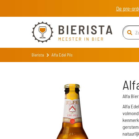
De pre-ord
Bierista
Alfa Edel Pils
Alf
Alfa Bie
Alfa Ede
volmondi
kenmerke
gerstemo
natuurli