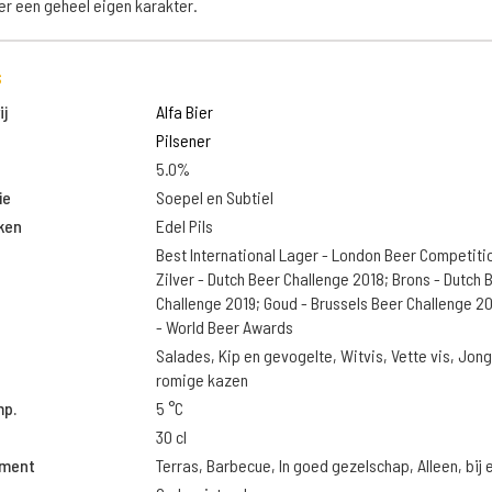
r een geheel eigen karakter.
s
j
Alfa Bier
Pilsener
5.0%
ie
Soepel en Subtiel
ken
Edel Pils
Best International Lager - London Beer Competiti
Zilver - Dutch Beer Challenge 2018; Brons - Dutch 
Challenge 2019; Goud - Brussels Beer Challenge 2
- World Beer Awards
Salades, Kip en gevogelte, Witvis, Vette vis, Jon
romige kazen
mp.
5 °C
30 cl
oment
Terras, Barbecue, In goed gezelschap, Alleen, bij