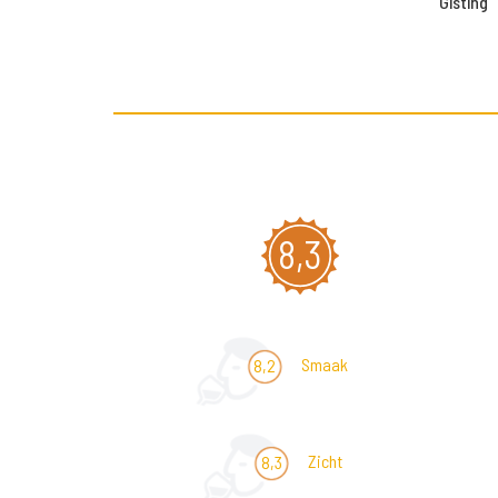
Gisting
8,3
Smaak
8,2
Zicht
8,3