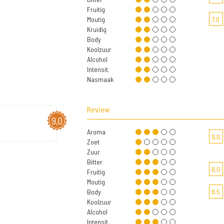
Fruitig
Moutig
7,0
Kruidig
Body
Koolzuur
Alcohol
Intensit.
Nasmaak
Review
9,0
Aroma
9,0
Zoet
Zuur
Bitter
8,0
Fruitig
Moutig
Body
8,5
Koolzuur
Alcohol
Intensit.