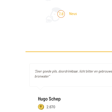
Neus
7,8
"Zeer goede pils, doordrinkbaar, licht bitter en gebrouw
bronwater"
Hugo Schep
2.670