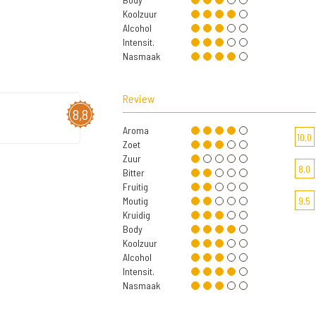
Koolzuur
Alcohol
Intensit.
Nasmaak
Review
8,8
Aroma
10,0
Zoet
Zuur
8,0
Bitter
Fruitig
Moutig
9,5
Kruidig
Body
Koolzuur
Alcohol
Intensit.
Nasmaak