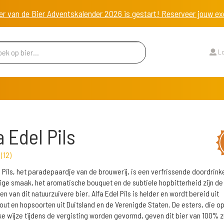
er van de Bier Adventskalender 2026 is gestart! Reserveer jouw 
Lo
a Edel Pils
r
(
12
)
l Pils, het paradepaardje van de brouwerij, is een verfrissende doordrink
ge smaak, het aromatische bouquet en de subtiele hopbitterheid zijn de
n van dit natuurzuivere bier. Alfa Edel Pils is helder en wordt bereid uit
ut en hopsoorten uit Duitsland en de Verenigde Staten. De esters, die o
jke wijze tijdens de vergisting worden gevormd, geven dit bier van 100% z