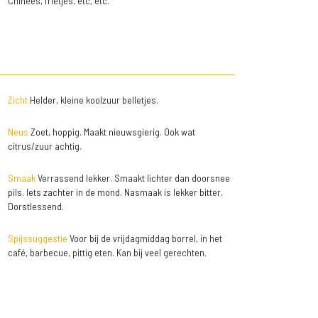
Chinees, frietjes, etc, etc.
Zicht
Helder, kleine koolzuur belletjes.
Neus
Zoet, hoppig. Maakt nieuwsgierig. Ook wat
citrus/zuur achtig.
Smaak
Verrassend lekker. Smaakt lichter dan doorsnee
pils. Iets zachter in de mond. Nasmaak is lekker bitter.
Dorstlessend.
Spijssuggestie
Voor bij de vrijdagmiddag borrel, in het
café, barbecue, pittig eten. Kan bij veel gerechten.