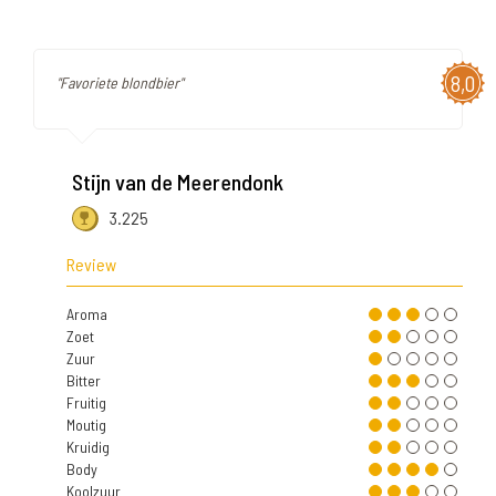
8,0
"Favoriete blondbier"
Stijn van de Meerendonk
3.225
Review
Aroma
Zoet
Zuur
Bitter
Fruitig
Moutig
Kruidig
Body
Koolzuur