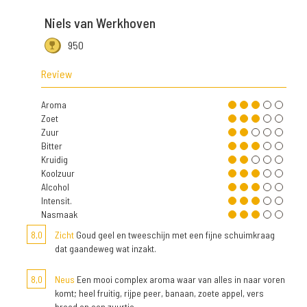
Niels van Werkhoven
950
Review
Aroma
Zoet
Zuur
Bitter
Kruidig
Koolzuur
Alcohol
Intensit.
Nasmaak
8,0
Zicht
Goud geel en tweeschijn met een fijne schuimkraag
dat gaandeweg wat inzakt.
8,0
Neus
Een mooi complex aroma waar van alles in naar voren
komt; heel fruitig, rijpe peer, banaan, zoete appel, vers
brood en een zuurtje.