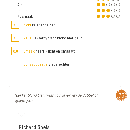
Alcohol
Intensit.
Nasmaak
7,0
Zicht
relatief helder
7,0
Neus
Lekker typisch blond bier geur
8,0
Smaak
heerlijk licht en smaakvol
Spijssuggestie
Visgerechten
7,5
"Lekker blond bier, maar hou liever van de dubbel of
quadrupel."
Richard Snels