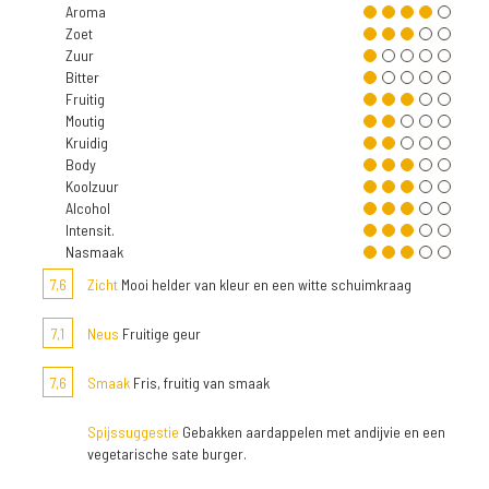
Aroma
Zoet
Zuur
Bitter
Fruitig
Moutig
Kruidig
Body
Koolzuur
Alcohol
Intensit.
Nasmaak
7,6
Zicht
Mooi helder van kleur en een witte schuimkraag
7,1
Neus
Fruitige geur
7,6
Smaak
Fris, fruitig van smaak
Spijssuggestie
Gebakken aardappelen met andijvie en een
vegetarische sate burger.