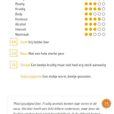
Moutig
Kruidig
Body
Koolzuur
Alcohol
Intensit.
Nasmaak
8,0
Zicht
Vrij helder bier
2,0
Neus
Niet een hele sterke geur
7,5
Smaak
Een beetje kruidig maar niet heel erg sterk aanwezig
Spijssuggestie
Een stukje worst, beetje gezouten
7,5
"Mooi goudgeel bier. Fruitig aroma's komen naar voren in de
neus. Het bier heeft een licht bittere ondertoon, maar door de
fruitige smaken heel goed doordrinkbaar. In de afdronk komen