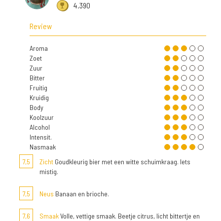
4.390
Review
Aroma
Zoet
Zuur
Bitter
Fruitig
Kruidig
Body
Koolzuur
Alcohol
Intensit.
Nasmaak
7,5
Zicht
Goudkleurig bier met een witte schuimkraag. Iets
mistig.
7,5
Neus
Banaan en brioche.
7,6
Smaak
Volle, vettige smaak. Beetje citrus, licht bittertje en