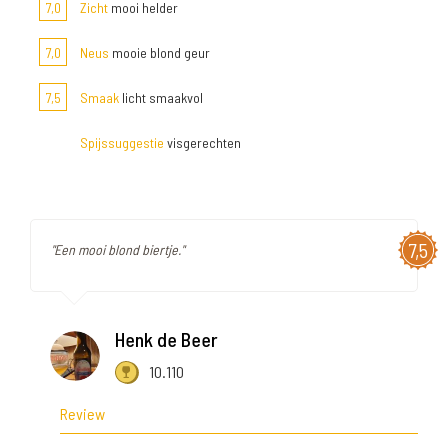
7,0
Zicht
mooi helder
7,0
Neus
mooie blond geur
7,5
Smaak
licht smaakvol
Spijssuggestie
visgerechten
7,5
"Een mooi blond biertje."
Henk de Beer
10.110
Review