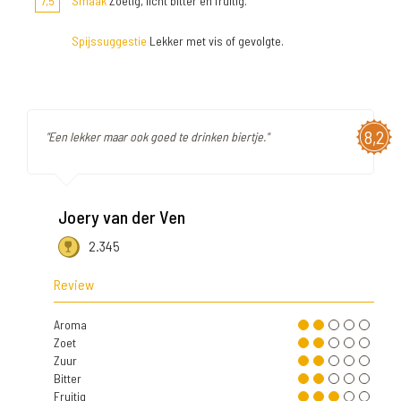
7,5
Smaak
Zoetig, licht bitter en fruitig.
Spijssuggestie
Lekker met vis of gevolgte.
8,2
"Een lekker maar ook goed te drinken biertje."
Joery van der Ven
2.345
Review
Aroma
Zoet
Zuur
Bitter
Fruitig