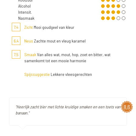
Alcohol
Intensit.
Nasmaak
7,4
Zicht
Mooi goudgeel van kleur
6,4
Neus
Zachte mout en vleug karamel
7,5
Smaak
Van alles wat, mout, hop, zoet en bitter, wat
samenkomt tot een mooie harmonie
Spijssuggestie
Lekkere vleesgerechten
8,6
"Heerlijk zacht bier met lichte kruidige smaken en een toets van
banaan."