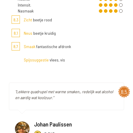
Intensit.
Nasmaak
8,3
Zicht
beetje rood
8,1
Neus
beetje kruidig
8,7
Smaak
fantastische afdronk
Spijssuggestie
vlees, vis
8,5
"Lekkere quadrupel met warme smaken,, redelijk wat alcohol
en aardig wat koolzuur."
Johan Paulissen