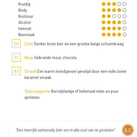
Kruidig
Body
Koolzuur
Alcohol
Intensit.
Nasmaak
7,0
Zicht
Donker bruin bier en een grootte beige schuimkraag.
7,7
Neus
Gebrande mout, chocola.
8,1
Smaak
Een warm mondgevoel gevolgd door een volle zoete
karamel smaak.
Spijssuggestie
Borrelplankje of helemaal niets en puur
genieten.
8,0
"Een heerlijk volmondig bier om in alle rust van te genieten"