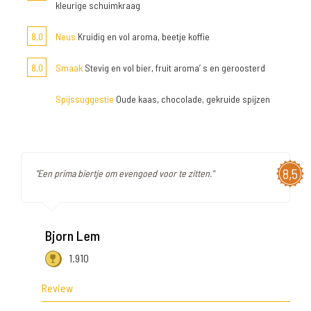
kleurige schuimkraag
8,0
Neus
Kruidig en vol aroma, beetje koffie
8,0
Smaak
Stevig en vol bier, fruit aroma’ s en geroosterd
Spijssuggestie
Oude kaas, chocolade, gekruide spijzen
8,5
"Een prima biertje om evengoed voor te zitten."
Bjorn Lem
1.910
Review