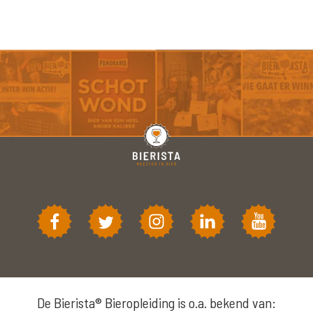
De Bierista® Bieropleiding is o.a. bekend van: