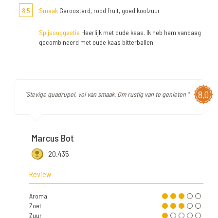
8,5
Smaak
Geroosterd, rood fruit, goed koolzuur
Spijssuggestie
Heerlijk met oude kaas. Ik heb hem vandaag
gecombineerd met oude kaas bitterballen.
8,0
"Stevige quadrupel, vol van smaak. Om rustig van te genieten "
Marcus Bot
20.435
Review
Aroma
Zoet
Zuur