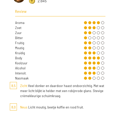
2.645
Review
Aroma
Zoet
Zuur
Bitter
Fruitig
Moutig
Kruidig
Body
Koolzuur
Alcohol
Intensit.
Nasmaak
8,5
Zicht
Heel donker en daardoor haast ondoorzichtig. Met wat
meer licht blijkt ie helder met een robijnrode glans. Stevige
crèmekleurige schuimkraag.
8,0
Neus
Licht moutig, beetje koffie en rood fruit.