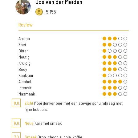
Jos van der Meiden
5.155
Review
Aroma
Zoet
Bitter
Moutig
Kruidig
Body
Koolzuur
Alcohol
Intensit.
Nasmaak
8,0
Zicht
Mooi donker bier met een stevige schuimkraag met
fijne bubbels.
6,0
Neus
Karamel smaak
7,0
Smaak
Drop, chocola, cola, koffie