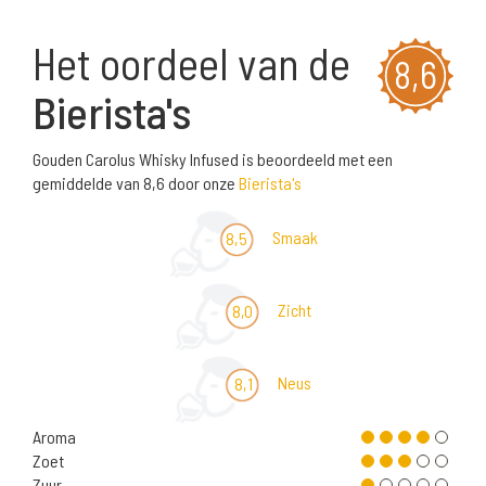
Het oordeel van de
8,6
Bierista's
Gouden Carolus Whisky Infused is beoordeeld met een
gemiddelde van 8,6 door onze
Bierista's
Smaak
8,5
Zicht
8,0
Neus
8,1
Aroma
Zoet
Zuur