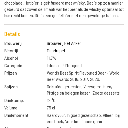
chocolade. Het bier is geïnfuseerd met whisky. Dat is op zo'n manier
gebeurd dat zowel de smaak van het bier als de whisky optimaal tot
hun recht komen. Dit is een genietbier met een geweldige balans.
Details
Brouwerij
Brouwerij Het Anker
Bierstijl
Quadrupel
Alcohol
11.7%
Categorie
Intens en Uitdagend
Prijzen
World’s Best Spirit Flavoured Beer - World
Beer Awards 2016, 2017, 2020.
Spijzen
Gekruide gerechten, Vleesgerechten,
Pittige en belegen kazen, Zoete desserts
Drinktemp.
12 °C
Volume
75 cl
Drinkmoment
Haardvuur, In goed gezelschap, Alleen, bij
een boek, Voor het slapen gaan