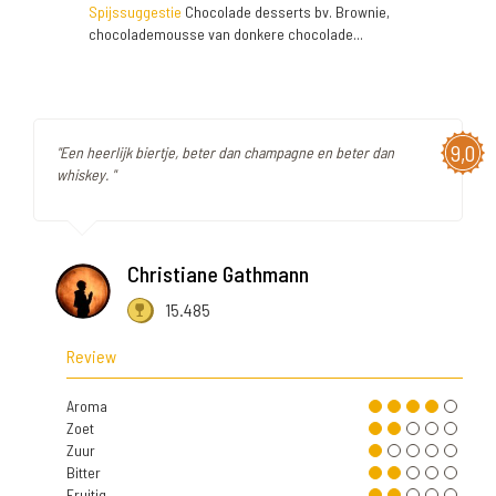
Spijssuggestie
Chocolade desserts bv. Brownie,
chocolademousse van donkere chocolade...
9,0
"Een heerlijk biertje, beter dan champagne en beter dan
whiskey. "
Christiane Gathmann
15.485
Review
Aroma
Zoet
Zuur
Bitter
Fruitig