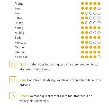
Aroma
Zoet
Zuur
Bitter
Fruitig
Moutig
Kruidig
Body
Koolzuur
Alcohol
Intensit.
Nasmaak
8,0
Zicht
Troebel door hergisting op de fles. Een mooie niet zo
stabiele schuimkraag.
9,0
Neus
Complex met whisky, vanille en rozijn. Chocolade in de
afdronk.
7,5
Smaak
Volmondig, warm met zoete mouttoetsen. Een
whisky hint en vanille.