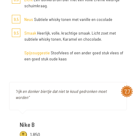
schuimkraag.
9,5
Neus
Subtiele whisky tonen met vanille en cocolade
9,5
Smaak
Heerlijk, volle, krachtige smaak. Licht zoet met
subtiele whisky tonen, Karamel en chocolade.
Spijssuggestie
Stoofvlees of een ander goed stuk vlees of
een goed stuk oude kaas
7,7
"rijk en donker biertje dat niet te koud gedronken moet
worden"
Nike B
1.850