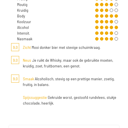
Moutig
Kruidig
Body
Koolzuur
Alcohol
Intensit.
Nasmaak
9,0
Zicht
Mooi donker bier met stevige schuimkraag.
9,0
Neus
Je ruikt de Whisky, maar ook de gebruikte moeten,
kruidig, zoet, fruitbomen, een genot.
9,0
Smaak
Alcoholisch, stevig op een prettige manier, zoetig,
fruitig, in balans.
Spijssuggestie
Gekruide worst, gestoofd rundvlees, stukje
chocolade, heerlijk.