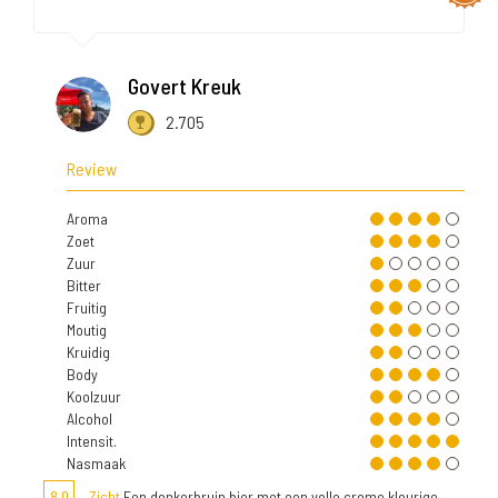
Govert Kreuk
2.705
Review
Aroma
Zoet
Zuur
Bitter
Fruitig
Moutig
Kruidig
Body
Koolzuur
Alcohol
Intensit.
Nasmaak
8,0
Zicht
Een donkerbruin bier met een volle creme kleurige