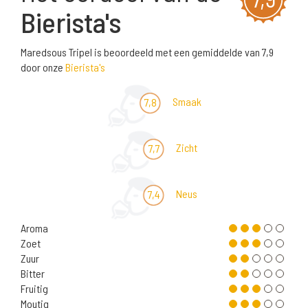
Bierista's
Maredsous Tripel is beoordeeld met een gemiddelde van 7,9
door onze
Bierista's
Smaak
7,8
Zicht
7,7
Neus
7,4
Aroma
Zoet
Zuur
Bitter
Fruitig
Moutig