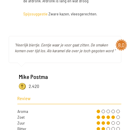
de afdronk. Afdronk is lang en wat droog
Spijssuggestie
Zware kazen, vleesgerechten.
8,0
"Heerlijk biertje. Eentje waar je voor gaat zitten. De smaken
komen over tijd los. Als karamel die over je toch gegoten word "
Mike Postma
2.420
Review
Aroma
Zoet
Zuur
Bitter