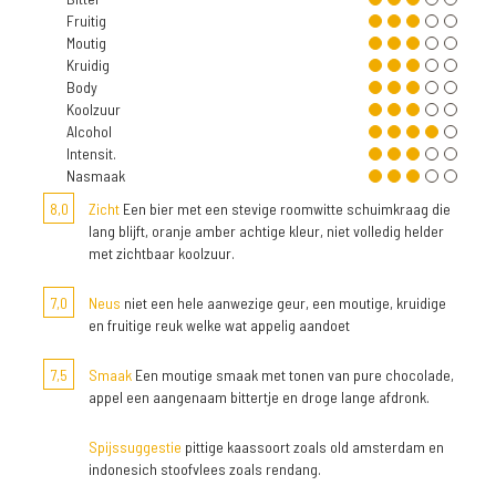
Fruitig
Moutig
Kruidig
Body
Koolzuur
Alcohol
Intensit.
Nasmaak
8,0
Zicht
Een bier met een stevige roomwitte schuimkraag die
lang blijft, oranje amber achtige kleur, niet volledig helder
met zichtbaar koolzuur.
7,0
Neus
niet een hele aanwezige geur, een moutige, kruidige
en fruitige reuk welke wat appelig aandoet
7,5
Smaak
Een moutige smaak met tonen van pure chocolade,
appel een aangenaam bittertje en droge lange afdronk.
Spijssuggestie
pittige kaassoort zoals old amsterdam en
indonesich stoofvlees zoals rendang.