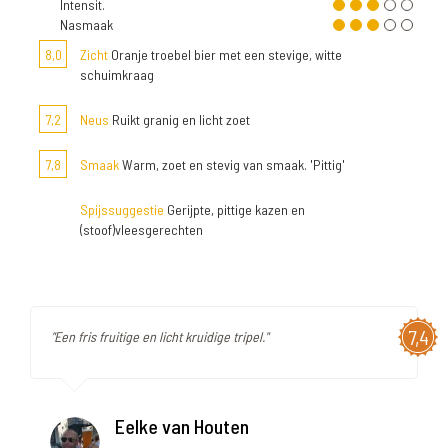
Intensit.
Nasmaak
8,0
Zicht
Oranje troebel bier met een stevige, witte
schuimkraag
7,2
Neus
Ruikt granig en licht zoet
7,8
Smaak
Warm, zoet en stevig van smaak. 'Pittig'
Spijssuggestie
Gerijpte, pittige kazen en
(stoof)vleesgerechten
7,4
"Een fris fruitige en licht kruidige tripel."
Eelke van Houten