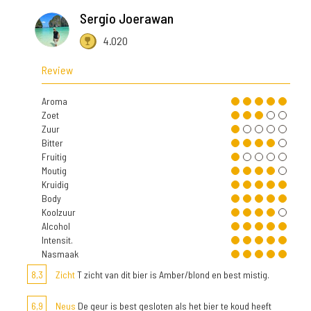
Sergio Joerawan
4.020
Review
Aroma
Zoet
Zuur
Bitter
Fruitig
Moutig
Kruidig
Body
Koolzuur
Alcohol
Intensit.
Nasmaak
8,3
Zicht
T zicht van dit bier is Amber/blond en best mistig.
6,9
Neus
De geur is best gesloten als het bier te koud heeft