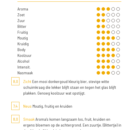
Aroma
Zoet
Zuur
Bitter
Fruitig
Moutig
Kruidig
Body
Koolzuur
Alcohol
Intensit.
Nasmaak
8,0
Zicht
Een mooi donkergoud kleurig bier, stevige witte
schuimkraag die lekker blijft staan en tegen het glas blijft
plakken. Genoeg koolzuur wat opstijgt.
7,4
Neus
Moutig, fruitig en kruiden
8,0
Smaak
Aroma’s komen langzaam los, fruit, kruiden en
ergens bloemen op de achtergrond. Een zuurtje. (Bittertje) in