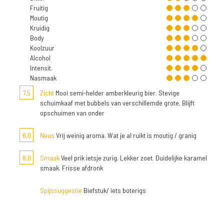
Fruitig
Moutig
Kruidig
Body
Koolzuur
Alcohol
Intensit.
Nasmaak
7,5
Zicht
Mooi semi-helder amberkleurig bier. Stevige
schuimkaaf met bubbels van verschillemde grote. Blijft
opschuimen van onder
6,0
Neus
Vrij weinig aroma. Wat je al ruikt is moutig / granig
8,0
Smaak
Veel prik ietsje zurig. Lekker zoet. Duidelijke karamel
smaak. Frisse afdronk
Spijssuggestie
Biefstuk/ iets boterigs