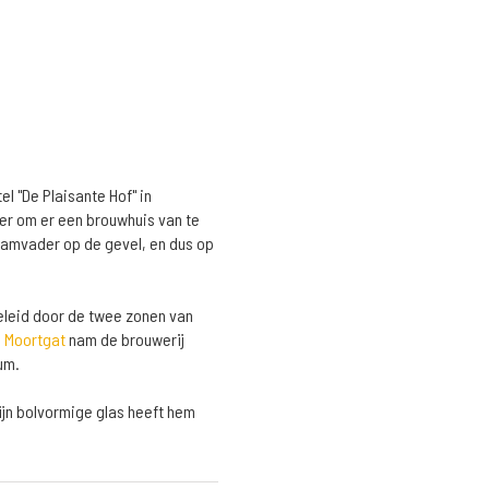
l "De Plaisante Hof" in
eer om er een brouwhuis van te
tamvader op de gevel, en dus op
geleid door de twee zonen van
l Moortgat
nam de brouwerij
um.
 Zijn bolvormige glas heeft hem