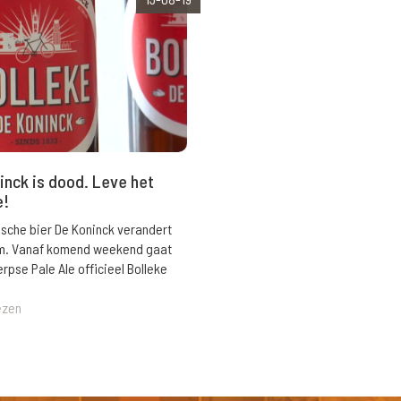
inck is dood. Leve het
e!
ische bier De Koninck verandert
m. Vanaf komend weekend gaat
rpse Pale Ale officieel Bolleke
ezen