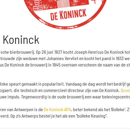
e Koninck
ische bierbrouwerij. Op 26 juni 1827 kocht Joseph Henricus De Koninck hote
ertrouwde zijn weduwe met Johannes Vervliet en kocht het pand in 1833 w
us De Koninck de brouwerij in 1845 overnam verscheen de naam van de s
flinke speurt gemaakt in populariteit. Vandaag de dag wordt het bedrijf 
gaert, die technisch en commercieel directeur zijn van De Koninck.
Duve
euwe impuls. Tegenwoordig is de oude brouwerij een waar belevingscentr
ren van Antwerpen is de
De Koninck APA
, beter bekend als het 'Bolleke'.
rd. Op z’n Antwerps bestel je het als een "bolleke Keuning".