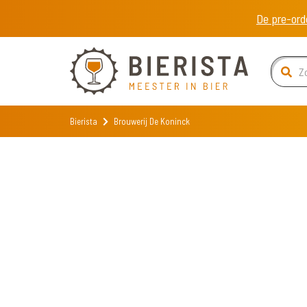
De pre-ord
Bierista
Brouwerij De Koninck