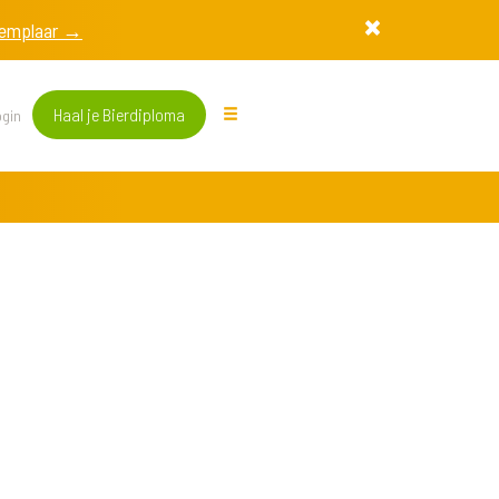
exemplaar →
Haal je Bierdiploma
gin