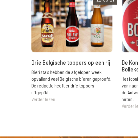
Drie Belgische toppers op een rij
De Kon
Bollek
Bierista's hebben de afgelopen week
opvallend veel Belgische bieren geproefd.
Het icon
De redactie heeft er drie toppers
van naa
uitgepikt.
de Antwe
Verder lezen
heten.
Verder l