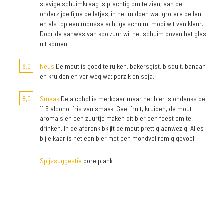
stevige schuimkraag is prachtig om te zien, aan de
onderzijde fijne belletjes, in het midden wat grotere bellen
en als top een mousse achtige schuim. mooi wit van kleur.
Door de aanwas van koolzuur wil het schuim boven het glas
uit komen.
8,0
Neus
De mout is goed te ruiken, bakersgist, bisquit, banaan
en kruiden en ver weg wat perzik en soja.
8,0
Smaak
De alcohol is merkbaar maar het bier is ondanks de
11 5 alcohol fris van smaak. Geel fruit, kruiden, de mout
aroma's en een zuurtje maken dit bier een feest om te
drinken. In de afdronk bkijft de mout prettig aanwezig. Alles
bij elkaar is het een bier met een mondvol romig gevoel.
Spijssuggestie
borelplank.