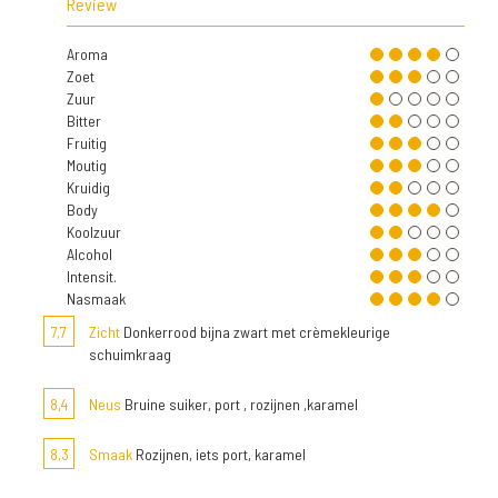
Review
Aroma
Zoet
Zuur
Bitter
Fruitig
Moutig
Kruidig
Body
Koolzuur
Alcohol
Intensit.
Nasmaak
7,7
Zicht
Donkerrood bijna zwart met crèmekleurige
schuimkraag
8,4
Neus
Bruine suiker, port , rozijnen ,karamel
8,3
Smaak
Rozijnen, iets port, karamel