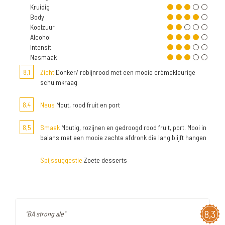
Kruidig
Body
Koolzuur
Alcohol
Intensit.
Nasmaak
8,1
Zicht
Donker/ robijnrood met een mooie crèmekleurige
schuimkraag
8,4
Neus
Mout, rood fruit en port
8,5
Smaak
Moutig, rozijnen en gedroogd rood fruit, port. Mooi in
balans met een mooie zachte afdronk die lang blijft hangen
Spijssuggestie
Zoete desserts
8,3
"BA strong ale"