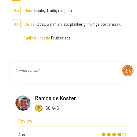
8,3
Neus
Moutig, fruitig rozijnen
8,4
Smaak
Zoet, warm en iets plakkerig, fruitige port smaak.
Spijssuggestie
Fruitsalade
8,4
"zoetig en vol"
Ramon de Koster
56.445
Review
Aroma