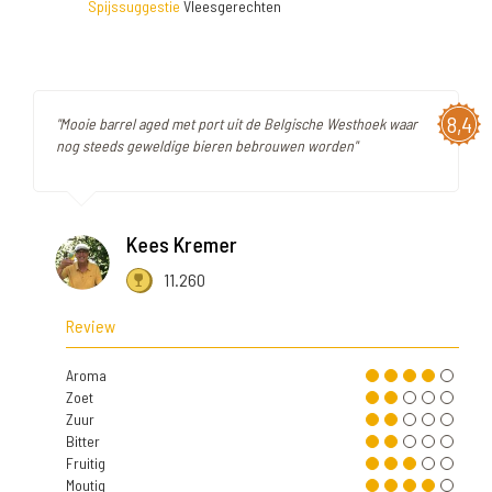
Spijssuggestie
Vleesgerechten
8,4
"Mooie barrel aged met port uit de Belgische Westhoek waar
nog steeds geweldige bieren bebrouwen worden"
Kees Kremer
11.260
Review
Aroma
Zoet
Zuur
Bitter
Fruitig
Moutig