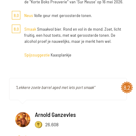
de "Korte Boks Preuverie" van 'Sur Meuse' op 16 mei 2026.
8,0
Neus
Volle geur met geroosterde tonen.
8,0
Smaak
Smaakvol bier. Rond en vol in de mond. Zoet, licht
fruitig, een hout toets, met wat geroosterde tonen. De
alcohol proef je nauwelijks, maar je merkt hem wel.
Spijssuggestie
Kaasplankje
8,2
"Lekkere zoete barrel aged met iets port smaak"
Arnold Ganzevles
26.608