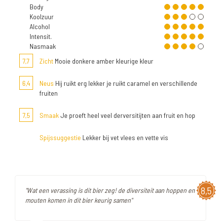
Body
Koolzuur
Alcohol
Intensit.
Nasmaak
7,7
Zicht
Mooie donkere amber kleurige kleur
6,4
Neus
Hij ruikt erg lekker je ruikt caramel en verschillende
fruiten
7,5
Smaak
Je proeft heel veel derversitijten aan fruit en hop
Spijssuggestie
Lekker bij vet vlees en vette vis
8,5
"Wat een verassing is dit bier zeg! de diversiteit aan hoppen en
mouten komen in dit bier keurig samen"