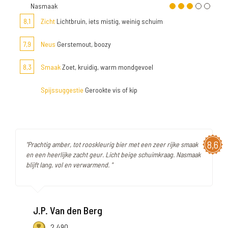
Nasmaak
8,1
Zicht
Lichtbruin, iets mistig, weinig schuim
7,9
Neus
Gerstemout, boozy
8,3
Smaak
Zoet, kruidig, warm mondgevoel
Spijssuggestie
Gerookte vis of kip
8,6
"Prachtig amber, tot rooskleurig bier met een zeer rijke smaak
en een heerlijke zacht geur. Licht beige schuimkraag. Nasmaak
blijft lang, vol en verwarmend. "
J.P. Van den Berg
2.490