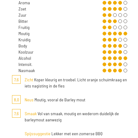
Aroma
Zoet
Zuur
Bitter
Fruitig
Moutig
Kruidig
Body
Koolzuur
Alcohol
Intensit.
Nasmaak
7,6
Zicht
Koper kleurig en troebel. Licht oranje schuimkraag en
iets nagisting in de fles
8,0
Neus
Moutig, vooral de Barley mout
7,6
Smaak
Vol van smaak, moutig en wederom duidelijk de
barleymout aanwezig
Spijssuggestie
Lekker met een zomerse BBQ