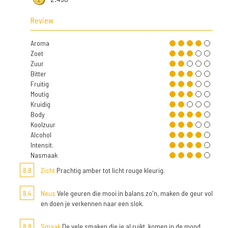
Review
Aroma
Zoet
Zuur
Bitter
Fruitig
Moutig
Kruidig
Body
Koolzuur
Alcohol
Intensit.
Nasmaak
8,8
Zicht
Prachtig amber tot licht rouge kleurig.
8,4
Neus
Vele geuren die mooi in balans zo'n, maken de geur vol
en doen je verkennen naar een slok.
8,8
Smaak
De vele smaken die je al ruikt, komen in de mond