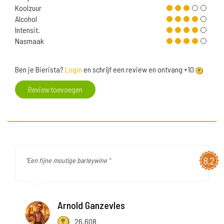
Koolzuur
Alcohol
Intensit.
Nasmaak
Ben je Bierista?
Login
en schrijf een review en ontvang +10
Review toevoegen
8,2
"Een fijne moutige barleywine "
Arnold Ganzevles
26.608