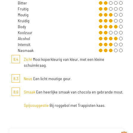
Bitter
Fruitig
Moutig
Kruidig
Body
Koolzuur
Alcohol
Intensit.
Nasmaak
8,4
Zicht
Mooi koperkleurig van kleur, met een kleine
schuimkraag.
8,3
Neus
Een licht moutige geur.
8,6
Smaak
Een heerlijke smaak van chocola en gebrande mout.
Spijssuggestie
Bij roggebol met Trappisten kaas.