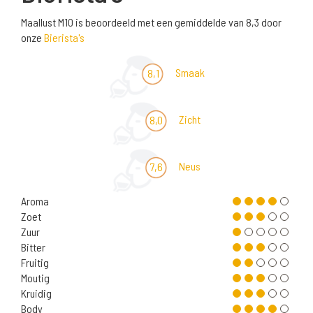
Maallust M10 is beoordeeld met een gemiddelde van 8,3 door
onze
Bierista's
Smaak
8,1
Zicht
8,0
Neus
7,6
Aroma
Zoet
Zuur
Bitter
Fruitig
Moutig
Kruidig
Body