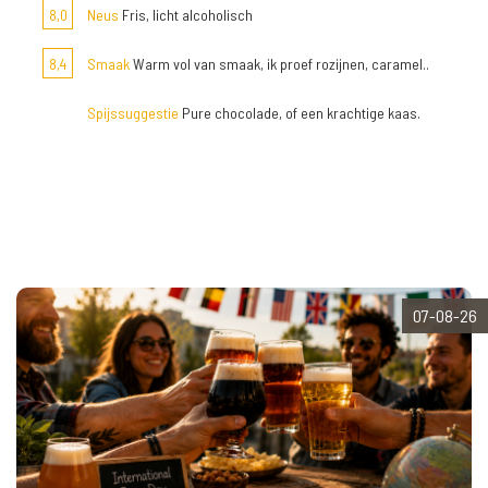
8,0
Neus
Fris, licht alcoholisch
8,4
Smaak
Warm vol van smaak, ik proef rozijnen, caramel..
Spijssuggestie
Pure chocolade, of een krachtige kaas.
07-08-26