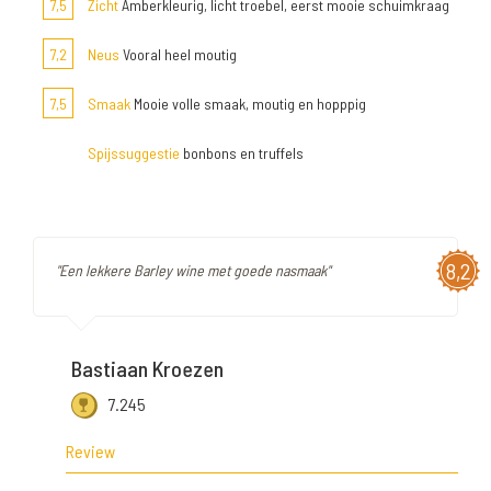
7,5
Zicht
Amberkleurig, licht troebel, eerst mooie schuimkraag
7,2
Neus
Vooral heel moutig
7,5
Smaak
Mooie volle smaak, moutig en hopppig
Spijssuggestie
bonbons en truffels
8,2
"Een lekkere Barley wine met goede nasmaak"
Bastiaan Kroezen
7.245
Review