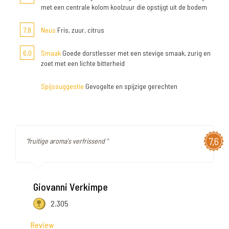
met een centrale kolom koolzuur die opstijgt uit de bodem
7,8
Neus
Fris, zuur, citrus
6,0
Smaak
Goede dorstlesser met een stevige smaak, zurig en
zoet met een lichte bitterheid
Spijssuggestie
Gevogelte en spijzige gerechten
7,6
"fruitige aroma's verfrissend "
Giovanni Verkimpe
2.305
Review