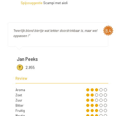
Spijssuggestie
Scampi met aioli
8,4
"heerlijk blond biertje wat lekker doordrinkbaar is, maar wel
oppassen !"
Jan Peeks
2.955
Review
Aroma
Zoet
Zuur
Bitter
Fruitig
Moutig