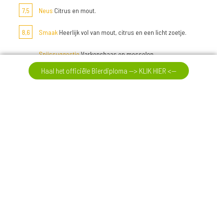
7,5
Neus
Citrus en mout.
8,6
Smaak
Heerlijk vol van mout, citrus en een licht zoetje.
Spijssuggestie
Varkenshaas en mosselen.
Haal het officiële Bierdiploma --> KLIK HIER <--
Meer reviews
09-08-26