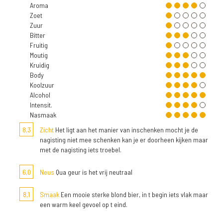
Aroma
Zoet
Zuur
Bitter
Fruitig
Moutig
Kruidig
Body
Koolzuur
Alcohol
Intensit.
Nasmaak
8,3
Zicht
Het ligt aan het manier van inschenken mocht je de
nagisting niet mee schenken kan je er doorheen kijken maar
met de nagisting iets troebel.
6,0
Neus
Qua geur is het vrij neutraal
8,1
Smaak
Een mooie sterke blond bier, in t begin iets vlak maar
een warm keel gevoel op t eind.