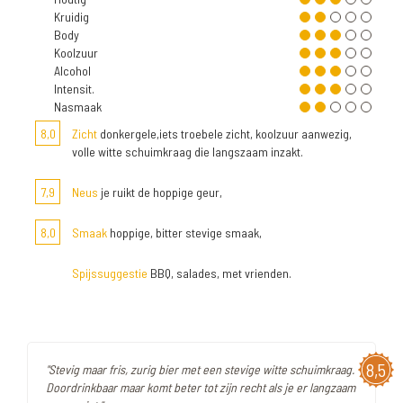
Kruidig
Body
Koolzuur
Alcohol
Intensit.
Nasmaak
8,0
Zicht
donkergele,iets troebele zicht, koolzuur aanwezig,
volle witte schuimkraag die langszaam inzakt.
7,9
Neus
je ruikt de hoppige geur,
8,0
Smaak
hoppige, bitter stevige smaak,
Spijssuggestie
BBQ, salades, met vrienden.
8,5
"Stevig maar fris, zurig bier met een stevige witte schuimkraag.
Doordrinkbaar maar komt beter tot zijn recht als je er langzaam