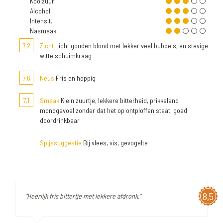
Koolzuur
Alcohol
Intensit.
Nasmaak
7,2
Zicht
Licht gouden blond met lekker veel bubbels, en stevige
witte schuimkraag
7,6
Neus
Fris en hoppig
7,1
Smaak
Klein zuurtje, lekkere bitterheid, prikkelend
mondgevoel zonder dat het op ontploffen staat, goed
doordrinkbaar
Spijssuggestie
Bij vlees, vis, gevogelte
8,5
"Heerlijk fris bittertje met lekkere afdronk."