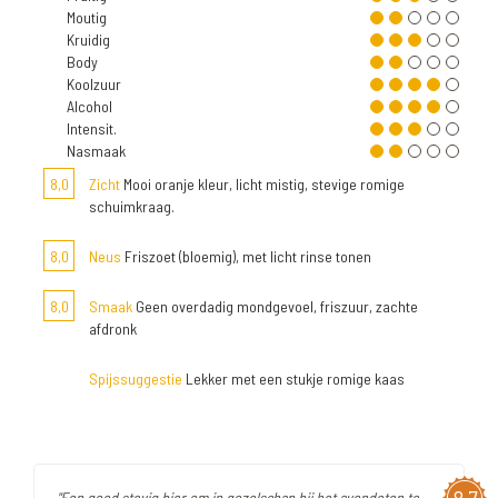
Moutig
Kruidig
Body
Koolzuur
Alcohol
Intensit.
Nasmaak
8,0
Zicht
Mooi oranje kleur, licht mistig, stevige romige
schuimkraag.
8,0
Neus
Friszoet (bloemig), met licht rinse tonen
8,0
Smaak
Geen overdadig mondgevoel, friszuur, zachte
afdronk
Spijssuggestie
Lekker met een stukje romige kaas
"Een goed stevig bier om in gezelschap bij het avondeten te