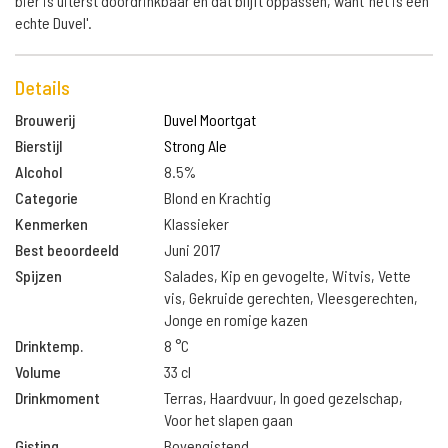
bier is uiterst doordrinkbaar en dat blijft oppassen, want 'het is een
echte Duvel'.
Details
Brouwerij
Duvel Moortgat
Bierstijl
Strong Ale
Alcohol
8.5%
Categorie
Blond en Krachtig
Kenmerken
Klassieker
Best beoordeeld
Juni 2017
Spijzen
Salades, Kip en gevogelte, Witvis, Vette
vis, Gekruide gerechten, Vleesgerechten,
Jonge en romige kazen
Drinktemp.
8 °C
Volume
33 cl
Drinkmoment
Terras, Haardvuur, In goed gezelschap,
Voor het slapen gaan
Gisting
Bovengistend