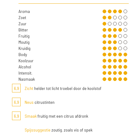
Aroma
Zoet
Zuur
Bitter
Fruitig
Moutig
Kruidig
Body
Koolzuur
Alcohol
Intensit.
Nasmaak
6,9
Zicht
helder tot licht troebel door de koolstof
6,9
Neus
citrustinten
6,9
Smaak
fruitig met een citrus afdronk
Spijssuggestie
zoutig. zoals vis of spek