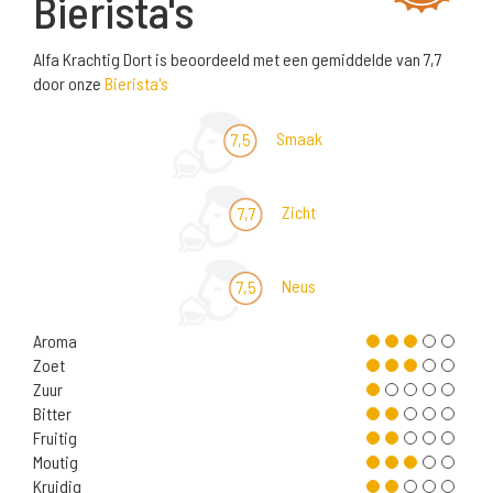
Bierista's
Alfa Krachtig Dort is beoordeeld met een gemiddelde van 7,7
door onze
Bierista's
Smaak
7,5
Zicht
7,7
Neus
7,5
Aroma
Zoet
Zuur
Bitter
Fruitig
Moutig
Kruidig