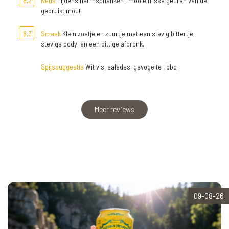
8,2
Neus
Tijdens het inschenken , mooie frisse geuren van de
gebruikt mout
8,3
Smaak
Klein zoetje en zuurtje met een stevig bittertje
stevige body, en een pittige afdronk,
Spijssuggestie
Wit vis, salades, gevogelte , bbq
Meer reviews
09-08-26