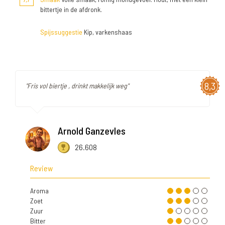
bittertje in de afdronk.
Spijssuggestie
Kip, varkenshaas
8,3
"Fris vol biertje , drinkt makkelijk weg"
Arnold Ganzevles
26.608
Review
Aroma
Zoet
Zuur
Bitter