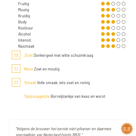
Fruitig
Moutig
Kruidig
Body
Koolzuur
Alcohol
Intensit.
Nasmaak
7,5
Zicht
Donkergeel met witte schuimkraag
7,1
Neus
Zoet en moutig
7,7
Smaak
Volle smaak, iets zoet en romig
Spijssuggestie
Borrelplankje van kaas en worst
6,8
"Volgens de brouwer het eerste niet-pilsener en daarmee
speciaalbier van Nederland (sinds 1953). "