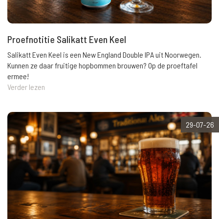
Proefnotitie Salikatt Even Keel
Salikatt Even Keel is een New England Double IPA uit Noorwegen.
Kunnen ze daar fruitige hopbommen brouwen? Op de proeftafel
ermee!
Verder lezen
29-07-26