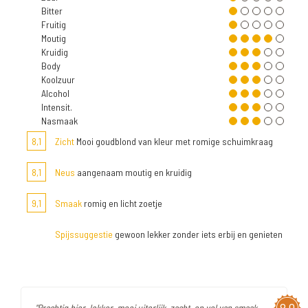
Bitter
Fruitig
Moutig
Kruidig
Body
Koolzuur
Alcohol
Intensit.
Nasmaak
8,1
Zicht
Mooi goudblond van kleur met romige schuimkraag
8,1
Neus
aangenaam moutig en kruidig
9,1
Smaak
romig en licht zoetje
Spijssuggestie
gewoon lekker zonder iets erbij en genieten
8,0
"Prachtig bier, lekker, mooi uiterlijk, zacht, en vol van smaak.