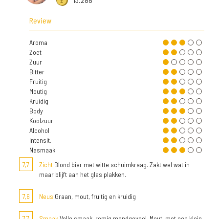
Review
Aroma
Zoet
Zuur
Bitter
Fruitig
Moutig
Kruidig
Body
Koolzuur
Alcohol
Intensit.
Nasmaak
7,7
Zicht
Blond bier met witte schuimkraag. Zakt wel wat in
maar blijft aan het glas plakken.
7,6
Neus
Graan, mout, fruitig en kruidig
7,7
Smaak
Volle smaak, romig mondgevoel. Mout, met een klein