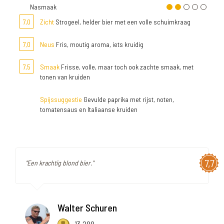
Nasmaak
7,0
Zicht
Strogeel, helder bier met een volle schuimkraag
7,0
Neus
Fris, moutig aroma, iets kruidig
7,5
Smaak
Frisse, volle, maar toch ook zachte smaak, met
tonen van kruiden
Spijssuggestie
Gevulde paprika met rijst, noten,
tomatensaus en Italiaanse kruiden
7,7
"Een krachtig blond bier."
Walter Schuren
13.288