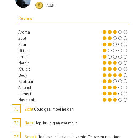
7.035
Review
Aroma
Zoet
Zuur
Bitter
Fruitig
Moutig
Kruidig
Body
Koolzuur
Alcohol
Intensit.
Nasmaak
7,5
Zicht
Goud geel mooi helder
7,0
Neus
Hop, kruidig en wat mout
7,5
Smaak
Mooie volle body, licht zoetje. Tarwe en moutige