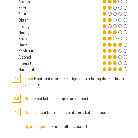
Aroma
Zoet
Zuur
Bitter
Fruitig
Moutig
Kruidig
Body
Koolzuur
Alcohol
Intensit.
Nasmaak
7,2
Zicht
Mooi licht crème kleurige schuimkraag donker bruin
van kleur
6,9
Neus
Zoet koffie licht gebrande mout
7,2
Smaak
Licht bittertje in de afdronk koffie chocolade
Spijssuggestie
Friet stoffen dessert