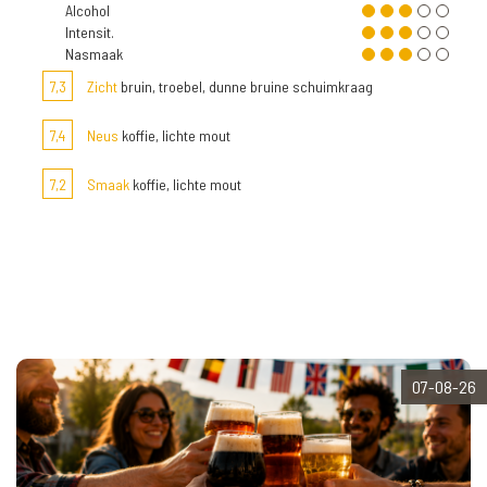
Alcohol
Intensit.
Nasmaak
7,3
Zicht
bruin, troebel, dunne bruine schuimkraag
7,4
Neus
koffie, lichte mout
7,2
Smaak
koffie, lichte mout
07-08-26