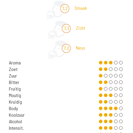
Smaak
7,2
Zicht
7,3
Neus
7,2
Aroma
Zoet
Zuur
Bitter
Fruitig
Moutig
Kruidig
Body
Koolzuur
Alcohol
Intensit.