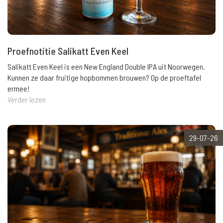
Proefnotitie Salikatt Even Keel
Salikatt Even Keel is een New England Double IPA uit Noorwegen.
Kunnen ze daar fruitige hopbommen brouwen? Op de proeftafel
ermee!
Verder lezen
29-07-26