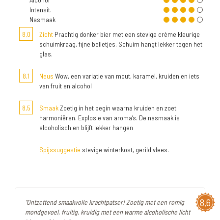
Intensit.
Nasmaak
8,0
Zicht
Prachtig donker bier met een stevige crème kleurige
schuimkraag, fijne belletjes. Schuim hangt lekker tegen het
glas.
8,1
Neus
Wow, een variatie van mout, karamel, kruiden en iets
van fruit en alcohol
8,5
Smaak
Zoetig in het begin waarna kruiden en zoet
harmoniëren. Explosie van aroma’s. De nasmaak is
alcoholisch en blijft lekker hangen
Spijssuggestie
stevige winterkost, gerild vlees.
8,6
"Ontzettend smaakvolle krachtpatser! Zoetig met een romig
mondgevoel, fruitig, kruidig met een warme alcoholische licht