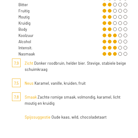
Bitter
Fruitig
Moutig
Kruidig
Body
Koolzuur
Alcohol
Intensit.
Nasmaak
7,9
Zicht
Donker roodbruin, helder bier. Stevige, stabiele beige
schuimkraag
7,5
Neus
Karamel, vanille, kruiden, fruit
7,8
Smaak
Zachte romige smaak, volmondig, karamel, licht
moutig en kruidig
Spijssuggestie
Oude kaas, wild, chocoladetaart