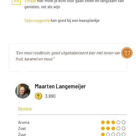
8,0
Smaak
hier moet je echt voor gaan zitten en langzaam van
genieten, net als wijn
Spijssuggestie
kan goed bij een kaasplankje
7,7
"Een mooi roodbruin, goed uitgebalanceerd bier met tonen van
fruit, karamel en mout."
Maarten Langemeijer
3.890
Review
Aroma
Zoet
Zuur