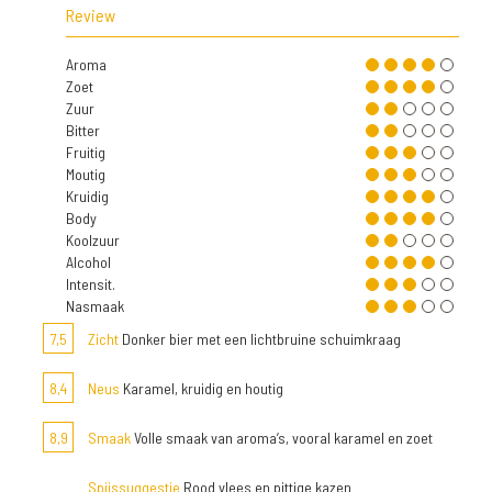
Review
Aroma
Zoet
Zuur
Bitter
Fruitig
Moutig
Kruidig
Body
Koolzuur
Alcohol
Intensit.
Nasmaak
7,5
Zicht
Donker bier met een lichtbruine schuimkraag
8,4
Neus
Karamel, kruidig en houtig
8,9
Smaak
Volle smaak van aroma’s, vooral karamel en zoet
Spijssuggestie
Rood vlees en pittige kazen