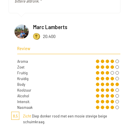
bittere afdronk. "
Marc Lamberts
20.400
Review
Aroma
Zoet
Fruitig
Kruidig
Body
Koolzuur
Alcohol
Intensit.
Nasmaak
8,5
Zicht
Diep donker rood met een mooie stevige beige
schuimkraag.