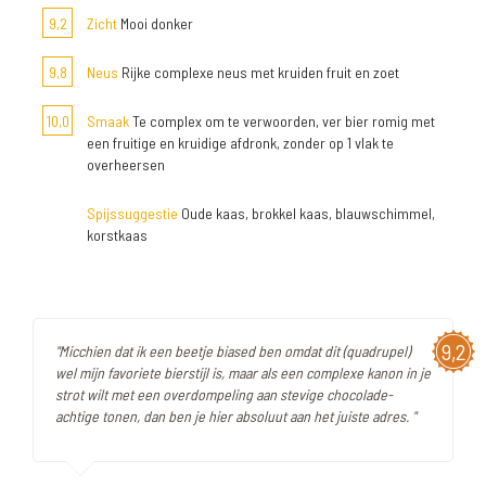
9,2
Zicht
Mooi donker
9,8
Neus
Rijke complexe neus met kruiden fruit en zoet
10,0
Smaak
Te complex om te verwoorden, ver bier romig met
een fruitige en kruidige afdronk, zonder op 1 vlak te
overheersen
Spijssuggestie
Oude kaas, brokkel kaas, blauwschimmel,
korstkaas
9,2
"Micchien dat ik een beetje biased ben omdat dit (quadrupel)
wel mijn favoriete bierstijl is, maar als een complexe kanon in je
strot wilt met een overdompeling aan stevige chocolade-
achtige tonen, dan ben je hier absoluut aan het juiste adres. "