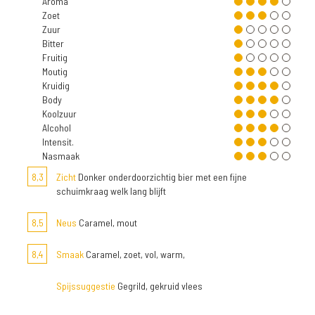
Aroma
Zoet
Zuur
Bitter
Fruitig
Moutig
Kruidig
Body
Koolzuur
Alcohol
Intensit.
Nasmaak
8,3
Zicht
Donker onderdoorzichtig bier met een fijne
schuimkraag welk lang blijft
8,5
Neus
Caramel, mout
8,4
Smaak
Caramel, zoet, vol, warm,
Spijssuggestie
Gegrild, gekruid vlees