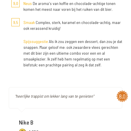
9,0
Neus
De aroma's van koffie en chocolade-achtige tonen
komen het meest naar voren bij het ruiken van dit bier.
9,5
Smaak
Complex, sterk, karamel en chocolade-achtig, maar
ook verassend kruidig!
Spijssuggestie
Als ik zou zeggen een dessert, dan zou je dat
snappen. Maar geloof me: ook zwaardere vlees gerechten
met dit bier zijn een ultieme combo voor een en al
smaakplezier. Ik zelf heb hem regelmatig op met een
biefstuk; een prachitge pairing al zeg ik dat zelf.
8,0
"heerlijke trappist om lekker lang van te genieten"
Nike B