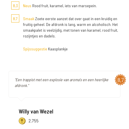
8,3
Neus
Rood fruit, karamel, iets van marsepein.
8,7
Smaak
Zoete eerste aanzet dat over gaat in een kruidig en
fruitig geheel. De afdronk is lang, warm en alcoholisch. Het
smaakpalet is veelzijdig, met tonen van karamel, rood fruit,
rozijntjes en dadels.
Spijssuggestie
Kaasplankje
8,7
"Een trappist met een explosie van aroma's en een heerlijke
afdronk."
Willy van Wezel
2.755