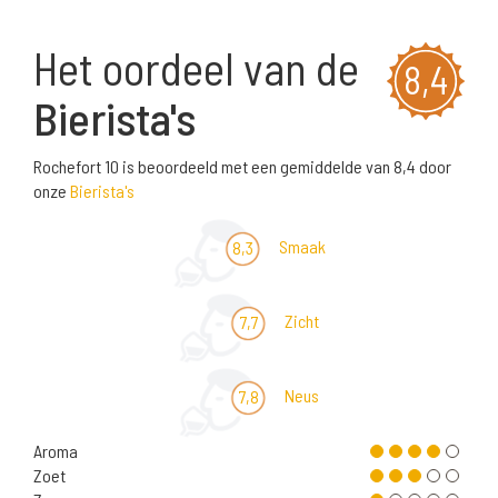
Het oordeel van de
8,4
Bierista's
Rochefort 10 is beoordeeld met een gemiddelde van 8,4 door
onze
Bierista's
Smaak
8,3
Zicht
7,7
Neus
7,8
Aroma
Zoet