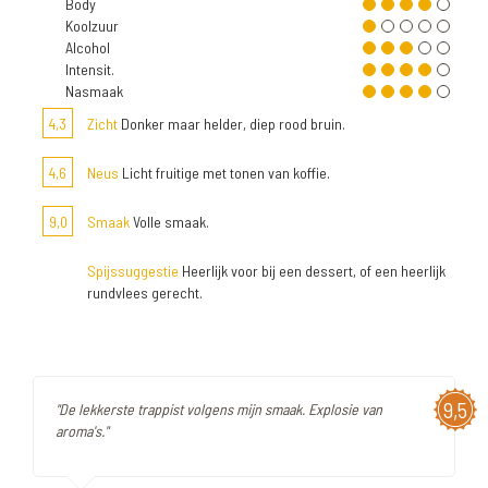
Body
Koolzuur
Alcohol
Intensit.
Nasmaak
4,3
Zicht
Donker maar helder, diep rood bruin.
4,6
Neus
Licht fruitige met tonen van koffie.
9,0
Smaak
Volle smaak.
Spijssuggestie
Heerlijk voor bij een dessert, of een heerlijk
rundvlees gerecht.
9,5
"De lekkerste trappist volgens mijn smaak. Explosie van
aroma's."