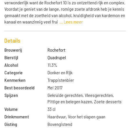
verwonderlijk want de Rochefort 10 is zo ontzettend rijk en complex.
Voordat je geniet van de lange, romige zoete afdronk heb je kennis
gemaakt met de zoetheid van alcohol, kruidigheid van kardemon en
kanaal en waanzinnig veel frui
... Lees meer
Details
Brouwerij
Rochefort
Bierstijl
Quadrupel
Alcohol
11.3%
Categorie
Donker en Rijk
Kenmerken
Trappistenbier
Best beoordeeld
Mei 2017
Spijzen
Gekruide gerechten, Vleesgerechten,
Pittige en belegen kazen, Zoete desserts
Volume
33 cl
Drinkmoment
Haardvuur, Voor het slapen gaan
Gisting
Bovengistend