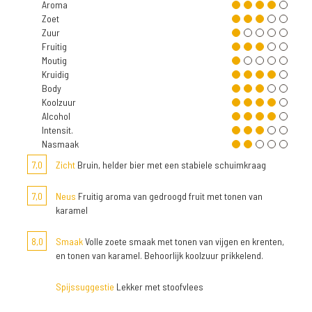
Aroma
Zoet
Zuur
Fruitig
Moutig
Kruidig
Body
Koolzuur
Alcohol
Intensit.
Nasmaak
7,0
Zicht
Bruin, helder bier met een stabiele schuimkraag
7,0
Neus
Fruitig aroma van gedroogd fruit met tonen van
karamel
8,0
Smaak
Volle zoete smaak met tonen van vijgen en krenten,
en tonen van karamel. Behoorlijk koolzuur prikkelend.
Spijssuggestie
Lekker met stoofvlees