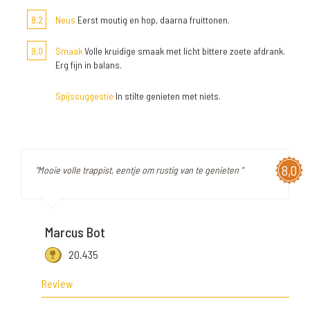
8,2
Neus
Eerst moutig en hop, daarna fruittonen.
9,0
Smaak
Volle kruidige smaak met licht bittere zoete afdrank.
Erg fijn in balans.
Spijssuggestie
In stilte genieten met niets.
8,0
"Mooie volle trappist, eentje om rustig van te genieten "
Marcus Bot
20.435
Review