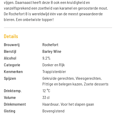
vijgen. Daarnaast heeft deze 8 ook een kruidigheid en
vanzelfsprekend een zoetheid van karamel en geroosterde mout.
De Rochefort 8 is wereldwijd één van de meest gewaardeerde
bieren. Een onbetwiste topper!
Details
Brouwerij
Rochefort
Bierstijl
Barley Wine
Alcohol
9.2%
Categorie
Donker en Rijk
Kenmerken
Trappistenbier
Spijzen
Gekruide gerechten, Vleesgerechten,
Pittige en belegen kazen, Zoete desserts
Drinktemp.
12 °C
Volume
33 cl
Drinkmoment
Haardvuur, Voor het slapen gaan
Gisting
Bovengistend