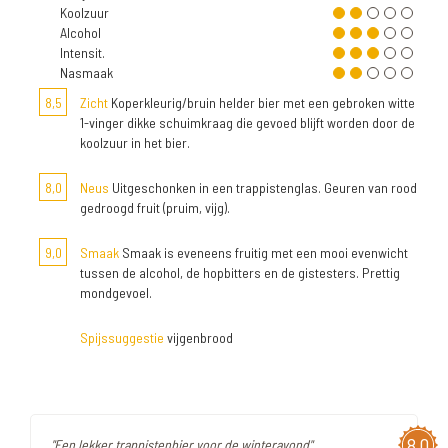
Koolzuur
Alcohol
Intensit.
Nasmaak
8,5
Zicht
Koperkleurig/bruin helder bier met een gebroken witte
1-vinger dikke schuimkraag die gevoed blijft worden door de
koolzuur in het bier.
8,0
Neus
Uitgeschonken in een trappistenglas. Geuren van rood
gedroogd fruit (pruim, vijg).
9,0
Smaak
Smaak is eveneens fruitig met een mooi evenwicht
tussen de alcohol, de hopbitters en de gistesters. Prettig
mondgevoel.
Spijssuggestie
vijgenbrood
8,0
"Een lekker trappistenbier voor de winteravond"