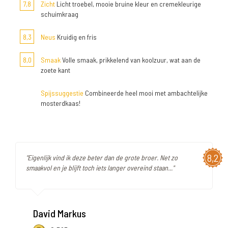
7,8
Zicht
Licht troebel, mooie bruine kleur en cremekleurige
schuimkraag
8,3
Neus
Kruidig en fris
8,0
Smaak
Volle smaak, prikkelend van koolzuur, wat aan de
zoete kant
Spijssuggestie
Combineerde heel mooi met ambachtelijke
mosterdkaas!
8,2
"Eigenlijk vind ik deze beter dan de grote broer. Net zo
smaakvol en je blijft toch iets langer overeind staan..."
David Markus