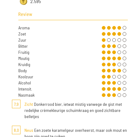
2.595
Review
Aroma
Zoet
Zuur
Bitter
Fruitig
Moutig
Kruidig
Body
Koolzuur
Alcohol
Intensit.
Nasmaak
7,9
Zicht
Donkerrood bier, ietwat mistig vanwege de gist met
redelijke crèmekleurige schuimkraag en goed zichtbare
belletjes
8,0
Neus
Een zoete karamelgeur overheerst, maar ook mout en
hoop zijn goed te ruiken