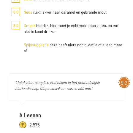
8,0
Neus
ruikt lekker naar caramel en gebrande mout
8,0
Smaak
heerlijk, hier moet je echt voor gaan zitten, en em
niet te koud drinken
Spijssuggestie
deze heeft niets nodig, dat leidt alleen maar
af
9,2
"Uniek bier, complex. Een baken in het hedendaagse
bierlandschap. Diepe smaak en warme afdronk."
A Leenen
2.575