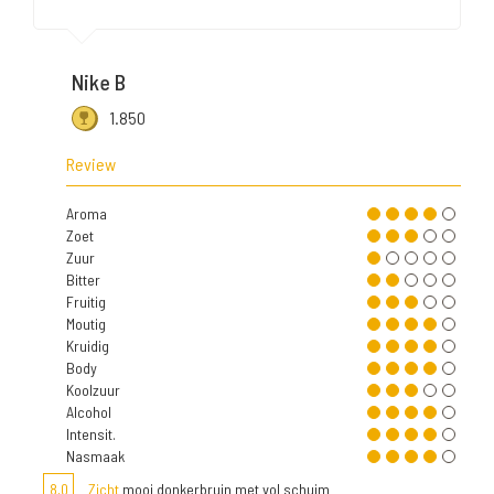
Nike B
1.850
Review
Aroma
Zoet
Zuur
Bitter
Fruitig
Moutig
Kruidig
Body
Koolzuur
Alcohol
Intensit.
Nasmaak
8,0
Zicht
mooi donkerbruin met vol schuim