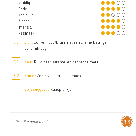
Kruidig
Body
Koolzuur
Alcohol
Intensit.
Nasmaak
7,6
Zicht
Donker rood/bruin met een crème kleurige
schuimkraag.
7,6
Neus
Ruikt naar karamel en gebrande mout.
8,2
Smaak
Zoete volle fruitige smaak.
Spijssuggestie
Kaasplankje.
8,3
"In stilte genieten. "