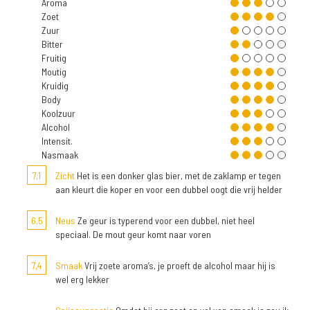
Aroma
Zoet
Zuur
Bitter
Fruitig
Moutig
Kruidig
Body
Koolzuur
Alcohol
Intensit.
Nasmaak
7,1
Zicht
Het is een donker glas bier, met de zaklamp er tegen
aan kleurt die koper en voor een dubbel oogt die vrij helder
6,5
Neus
Ze geur is typerend voor een dubbel, niet heel
speciaal. De mout geur komt naar voren
7,4
Smaak
Vrij zoete aroma’s, je proeft de alcohol maar hij is
wel erg lekker