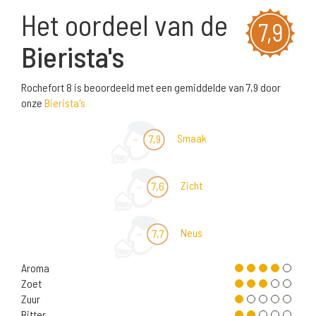
Het oordeel van de
7,9
Bierista's
Rochefort 8 is beoordeeld met een gemiddelde van 7,9 door
onze
Bierista's
Smaak
7,9
Zicht
7,6
Neus
7,7
Aroma
Zoet
Zuur
Bitter