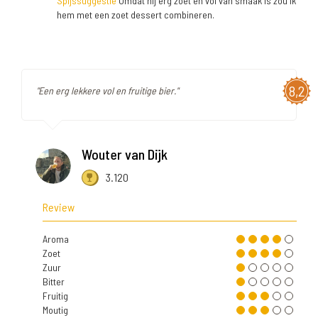
Spijssuggestie
Omdat hij erg zoet en vol van smaak is zou ik
hem met een zoet dessert combineren.
8,2
"Een erg lekkere vol en fruitige bier."
Wouter van Dijk
3.120
Review
Aroma
Zoet
Zuur
Bitter
Fruitig
Moutig