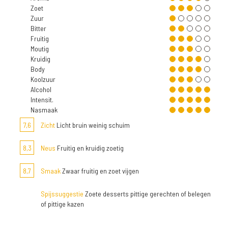
Zoet
Zuur
Bitter
Fruitig
Moutig
Kruidig
Body
Koolzuur
Alcohol
Intensit.
Nasmaak
7,6
Zicht
Licht bruin weinig schuim
8,3
Neus
Fruitig en kruidig zoetig
8,7
Smaak
Zwaar fruitig en zoet vijgen
Spijssuggestie
Zoete desserts pittige gerechten of belegen
of pittige kazen