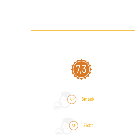
7,3
Smaak
7,2
Zicht
7,5