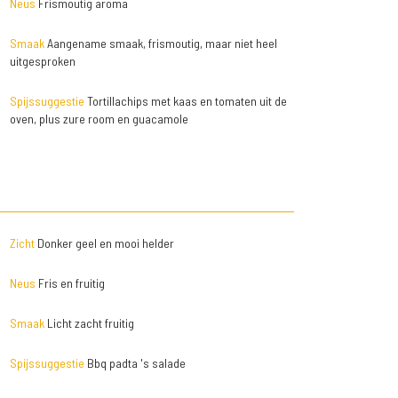
Neus
Frismoutig aroma
Smaak
Aangename smaak, frismoutig, maar niet heel
uitgesproken
Spijssuggestie
Tortillachips met kaas en tomaten uit de
oven, plus zure room en guacamole
Zicht
Donker geel en mooi helder
Neus
Fris en fruitig
Smaak
Licht zacht fruitig
Spijssuggestie
Bbq padta 's salade