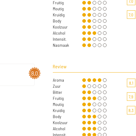
7,0
Fruitig
Moutig
Kruidig
7,0
Body
Koolzuur
Alcohol
Intensit.
Nasmaak
Review
8,0
Aroma
8,1
Zuur
Bitter
7,9
Fruitig
Moutig
Kruidig
8,3
Body
Koolzuur
Alcohol
Intensit.