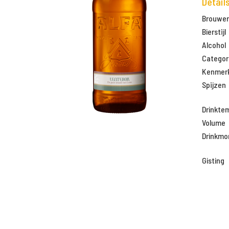
Detail
Brouweri
Bierstijl
Alcohol
Categor
Kenmer
Spijzen
Drinkte
Volume
Drinkm
Gisting