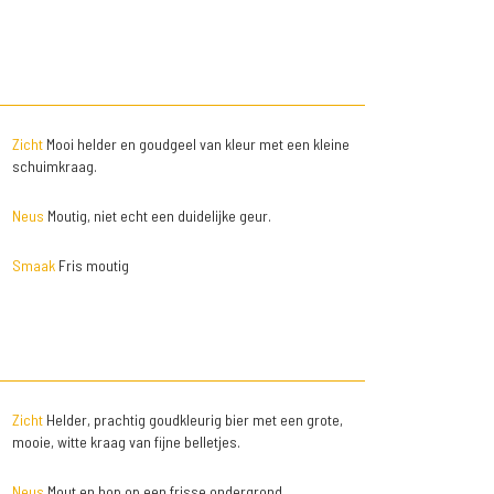
Zicht
Mooi helder en goudgeel van kleur met een kleine
schuimkraag.
Neus
Moutig, niet echt een duidelijke geur.
Smaak
Fris moutig
Zicht
Helder, prachtig goudkleurig bier met een grote,
mooie, witte kraag van fijne belletjes.
Neus
Mout en hop op een frisse ondergrond