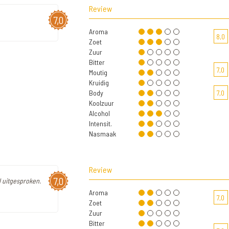
Review
7,0
Aroma
8,0
Zoet
Zuur
Bitter
7,0
Moutig
Kruidig
Body
7,0
Koolzuur
Alcohol
Intensit.
Nasmaak
Review
7,0
l uitgesproken.
Aroma
7,0
Zoet
Zuur
Bitter