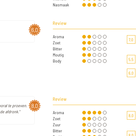
Nasmaak
Review
6,0
Aroma
7,0
Zoet
Bitter
Moutig
5,5
Body
6,0
Review
8,0
ooral te proeven.
 de afdronk."
Aroma
8,0
Zoet
Zuur
Bitter
8,0