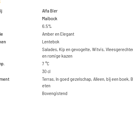
s
j
Alfa Bier
Maibock
6.5%
ie
Amber en Elegant
ken
Lentebok
Salades, Kip en gevogelte, Witvis, Vleesgerechte
en romige kazen
mp.
7 °C
30 cl
oment
Terras, In goed gezelschap, Alleen, bij een boek, B
eten
Bovengistend