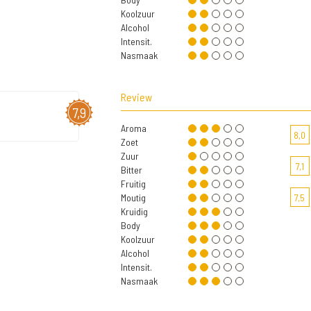
Koolzuur
Alcohol
Intensit.
Nasmaak
Review
7,9
Aroma
8,0
Zoet
Zuur
7,1
Bitter
Fruitig
Moutig
7,5
Kruidig
Body
Koolzuur
Alcohol
Intensit.
Nasmaak