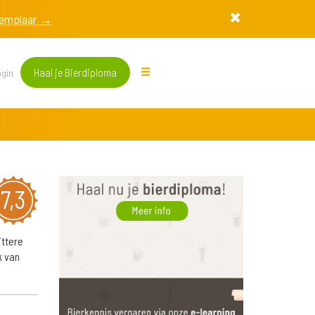
exemplaar →
Haal je Bierdiploma
gin
7,3
ittere
k van