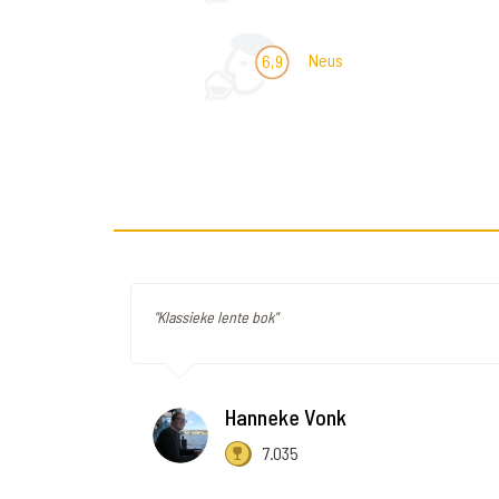
Neus
6,9
"Klassieke lente bok"
Hanneke Vonk
7.035