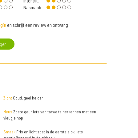
Intensit.
Nasmaak
gin
en schrijf een review en ontvang
egen
Zicht
Goud, geel helder
Neus
Zoete geur iets van tarwe te herkennen met een
vleugje hop
Smaak
Fris en licht zoet in de eerste slok. iets
moutig/karamel in de afdronk