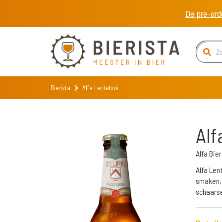
De pre-ord
Bierista
Alfa Lentebok
Alf
Alfa Bie
Alfa Lent
smaken, 
schaars