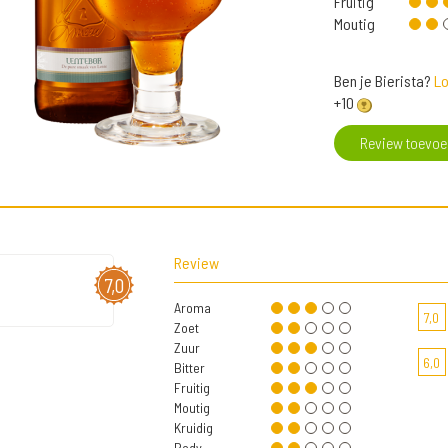
Fruitig
Moutig
Ben je Bierista?
Lo
+10
Review toevo
Review
7,0
Aroma
7,0
Zoet
Zuur
6,0
Bitter
Fruitig
Moutig
Kruidig
Body