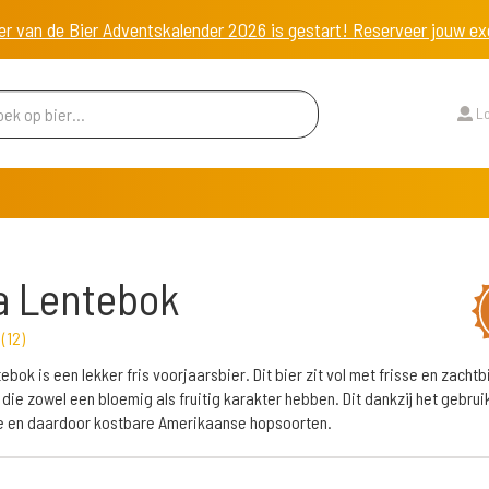
er van de Bier Adventskalender 2026 is gestart! Reserveer jouw 
Lo
a Lentebok
r
(
12
)
ebok is een lekker fris voorjaarsbier. Dit bier zit vol met frisse en zachtb
die zowel een bloemig als fruitig karakter hebben. Dit dankzij het gebrui
e en daardoor kostbare Amerikaanse hopsoorten.