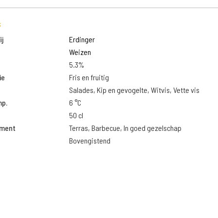
s
j
Erdinger
Weizen
5.3%
ie
Fris en fruitig
Salades, Kip en gevogelte, Witvis, Vette vis
mp.
6 °C
50 cl
oment
Terras, Barbecue, In goed gezelschap
Bovengistend