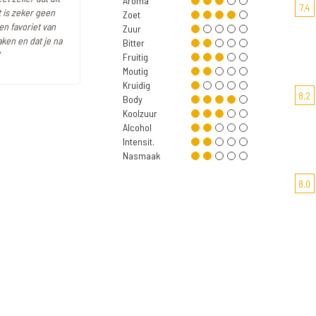
Aroma
7,4
t is zeker geen
Zoet
en favoriet van
Zuur
ken en dat je na
Bitter
Fruitig
Moutig
Kruidig
8,2
Body
Koolzuur
Alcohol
Intensit.
Nasmaak
8,0