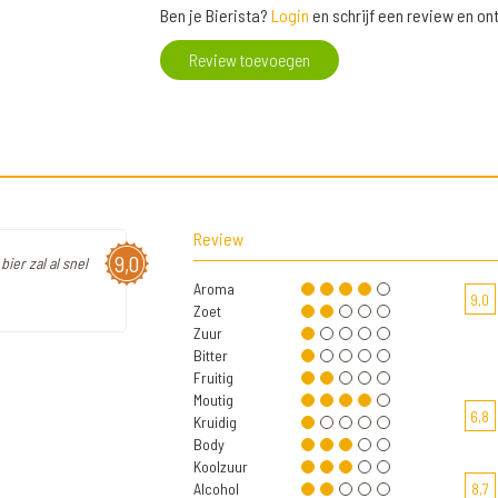
Ben je Bierista?
Login
en schrijf een review en o
Review toevoegen
Review
9,0
bier zal al snel
Aroma
9,0
Zoet
Zuur
Bitter
Fruitig
Moutig
6,8
Kruidig
Body
Koolzuur
Alcohol
8,7