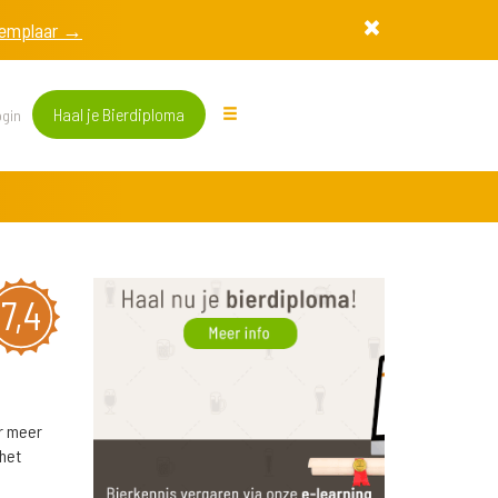
exemplaar →
Haal je Bierdiploma
gin
7,4
er meer
 het