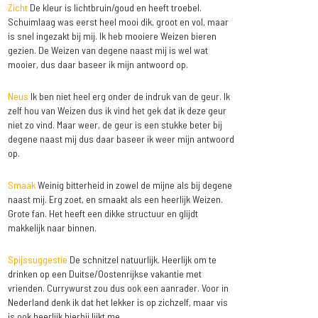
Zicht
De kleur is lichtbruin/goud en heeft troebel.
Schuimlaag was eerst heel mooi dik, groot en vol, maar
is snel ingezakt bij mij. Ik heb mooiere Weizen bieren
gezien. De Weizen van degene naast mij is wel wat
mooier, dus daar baseer ik mijn antwoord op.
Neus
Ik ben niet heel erg onder de indruk van de geur. Ik
zelf hou van Weizen dus ik vind het gek dat ik deze geur
niet zo vind. Maar weer, de geur is een stukke beter bij
degene naast mij dus daar baseer ik weer mijn antwoord
op.
Smaak
Weinig bitterheid in zowel de mijne als bij degene
naast mij. Erg zoet, en smaakt als een heerlijk Weizen.
Grote fan. Het heeft een dikke structuur en glijdt
makkelijk naar binnen.
Spijssuggestie
De schnitzel natuurlijk. Heerlijk om te
drinken op een Duitse/Oostenrijkse vakantie met
vrienden. Currywurst zou dus ook een aanrader. Voor in
Nederland denk ik dat het lekker is op zichzelf, maar vis
is ook heerlijk hierbij lijkt me.