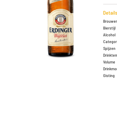
Detail
Brouweri
Bierstijl
Alcohol
Categor
Spijzen
Drinkte
Volume
Drinkm
Gisting