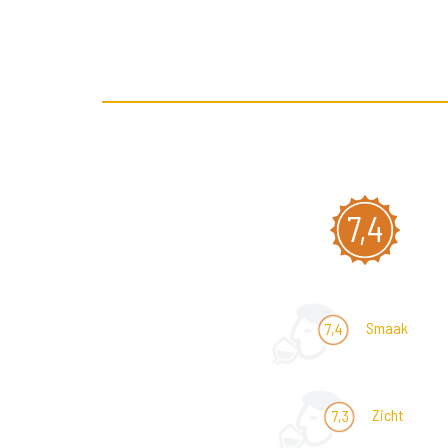
7,4
Smaak
7,4
Zicht
7,3