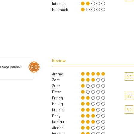
Intensit.
Nasmaak
Review
9,0
 fijne smaak"
Aroma
8,5
Zoet
Zuur
Bitter
8,5
Fruitig
Moutig
Kruidig
9,0
Body
Koolzuur
Alcohol
Intensit.