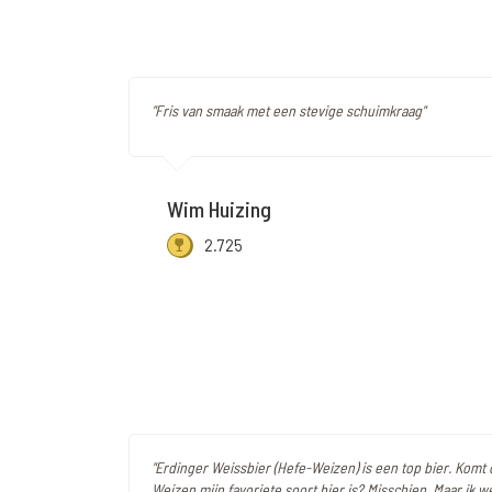
"Fris van smaak met een stevige schuimkraag"
Wim Huizing
2.725
"Erdinger Weissbier (Hefe-Weizen) is een top bier. Komt
Weizen mijn favoriete soort bier is? Misschien. Maar ik we