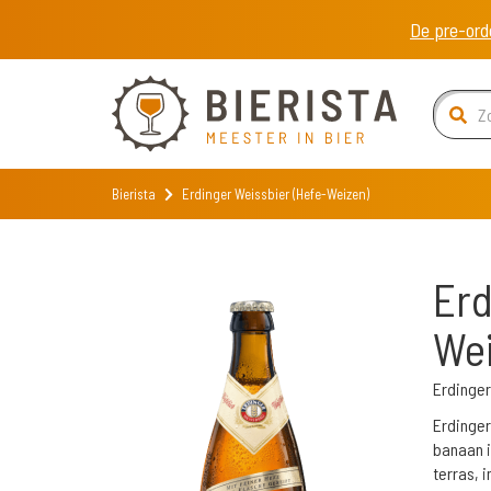
De pre-ord
Bierista
Erdinger Weissbier (Hefe-Weizen)
Erd
Wei
Erdinge
Erdinger
banaan i
terras, 