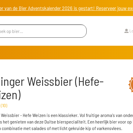
er van de Bier Adventskalender 2026 is gestart! Reserveer jouw 
Lo
inger Weissbier (Hefe-
zen)
r
(
10
)
 Weissbier - Hefe Weizen is een klassieker. Vol fruitige aroma's van ond
s het genieten van deze Duitse bierspecialiteit. Een heerlijk bier voor op
in combinatie met salades of met licht gekruide kip of varkensvlees.