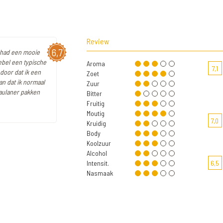
Review
6,7
et had een mooie
ebel een typische
Aroma
7,1
 door dat ik een
Zoet
an dat ik normaal
Zuur
aulaner pakken
Bitter
Fruitig
Moutig
7,0
Kruidig
Body
Koolzuur
Alcohol
Intensit.
6,5
Nasmaak