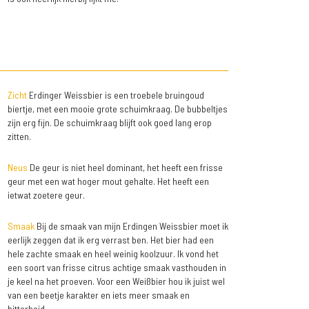
Zicht
Erdinger Weissbier is een troebele bruingoud
biertje, met een mooie grote schuimkraag. De bubbeltjes
zijn erg fijn. De schuimkraag blijft ook goed lang erop
zitten.
Neus
De geur is niet heel dominant, het heeft een frisse
geur met een wat hoger mout gehalte. Het heeft een
ietwat zoetere geur.
Smaak
Bij de smaak van mijn Erdingen Weissbier moet ik
eerlijk zeggen dat ik erg verrast ben. Het bier had een
hele zachte smaak en heel weinig koolzuur. Ik vond het
een soort van frisse citrus achtige smaak vasthouden in
je keel na het proeven. Voor een Weißbier hou ik juist wel
van een beetje karakter en iets meer smaak en
bitterheid.