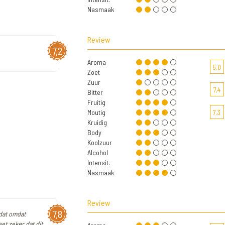
Nasmaak
Review
7,2
Aroma
5,0
Zoet
Zuur
7,4
Bitter
Fruitig
Moutig
7,3
Kruidig
Body
Koolzuur
Alcohol
Intensit.
Nasmaak
Review
7,8
 dat omdat
et zeker dat dit