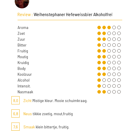
Review :
Weihenstephaner Hefeweissbier Alkoholfrei
Aroma
Zoet
Zuur
Bitter
Fruitig
Moutig
Kruidig
Body
Koolzuur
Alcohol
Intensit.
Nasmaak
8,0
Zicht
Mistige kleur. Mooie schuimkraag.
6,8
Neus
tikkie zoetig, mout,fruitig
7,6
Smaak
klein bittertje, fruitig.