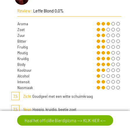
Review :
Leffe Blond 0.0%
Aroma
Zoet
Zuur
Bitter
Fruitig
Moutig
Kruidig
Body
Koolzuur
Alcohol
Intensit.
Nasmaak
7,5
Zicht
Goudgeel met een witte schuimkraag
7,5
Neus
Hoppig, kruidig, beetje zoet
Haal het officiële Bierdiploma --> KLIK HIER <--
7,5
Smaak
Fijne smaak.