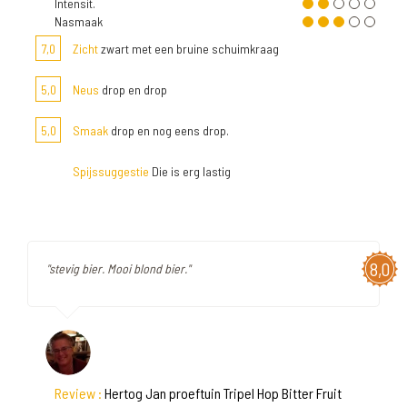
Intensit.
Nasmaak
7,0
Zicht
zwart met een bruine schuimkraag
5,0
Neus
drop en drop
5,0
Smaak
drop en nog eens drop.
Spijssuggestie
Die is erg lastig
8,0
"stevig bier. Mooi blond bier."
Review :
Hertog Jan proeftuin Tripel Hop Bitter Fruit