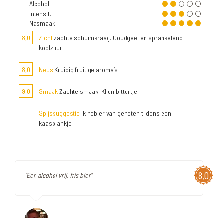
Alcohol
Intensit.
Nasmaak
8,0
Zicht
zachte schuimkraag. Goudgeel en sprankelend
koolzuur
8,0
Neus
Kruidig fruitige aroma’s
9,0
Smaak
Zachte smaak. Klien bittertje
Spijssuggestie
Ik heb er van genoten tijdens een
kaasplankje
8,0
"Een alcohol vrij, fris bier"