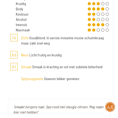
Kruidig
Body
Koolzuur
Alcohol
Intensit.
Nasmaak
7,5
Zicht
Goudblond. In eerste instantie mooie schuimkraag
maar zakt snel weg
8,0
Neus
Licht fruitig en kruidig
8,1
Smaak
Smaak is krachtig en vol met subtiele bitterheid
Spijssuggestie
Gewoon lekker genieten
4,6
"smaakt nergens naar. Spa rood met vleugje citroen. Mag naam
bier niet hebben"