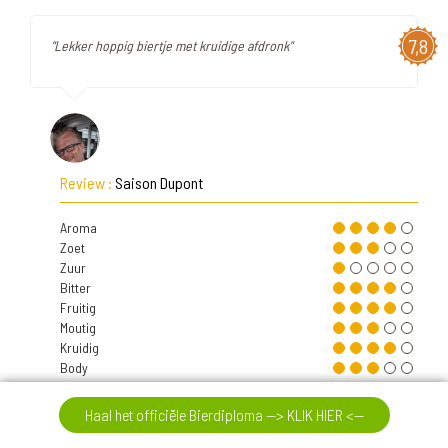
7,8
"Lekker hoppig biertje met kruidige afdronk"
Review :
Saison Dupont
Aroma
Zoet
Zuur
Bitter
Fruitig
Moutig
Kruidig
Body
Koolzuur
Alcohol
Haal het officiële Bierdiploma --> KLIK HIER <--
Intensit.
Nasmaak