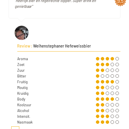
9,5
"Heerlijk bier en regelrechte topper. Super drink en
genietbaar"
Review :
Weihenstephaner Hefeweissbier
Aroma
Zoet
Zuur
Bitter
Fruitig
Moutig
Kruidig
Body
Koolzuur
Alcohol
Intensit.
Nasmaak