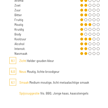
Aroma
Zoet
Zuur
Bitter
Fruitig
Moutig
Kruidig
Body
Koolzuur
Alcohol
Intensit.
Nasmaak
8,1
Zicht
Helder gouden kleur
6,0
Neus
Moutig, lichte broodgeur
6,1
Smaak
Medium moutige, licht metaalachtige smaak
Spijssuggestie
Vis. BBQ, Jonge kaas, kaasstengels