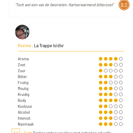
8,0
"Toch wel een van de favorieten. Hartverwarmend bitterzoet"
Review :
La Trappe Isid'or
Aroma
Zoet
Zuur
Bitter
Fruitig
Moutig
Kruidig
Body
Koolzuur
Alcohol
Intensit.
Nasmaak
8,0
Zicht
Donker amber van kleur met gebroken wit volle