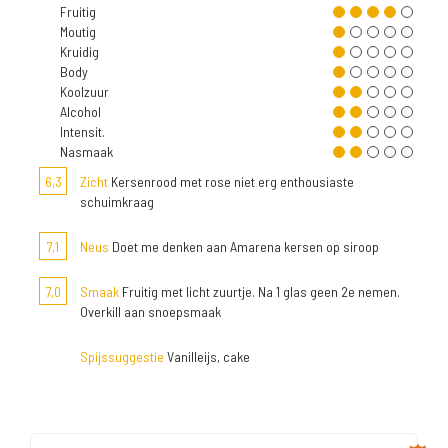
Fruitig
Moutig
Kruidig
Body
Koolzuur
Alcohol
Intensit.
Nasmaak
6,3
Zicht
Kersenrood met rose niet erg enthousiaste
schuimkraag
7,1
Neus
Doet me denken aan Amarena kersen op siroop
7,0
Smaak
Fruitig met licht zuurtje. Na 1 glas geen 2e nemen.
Overkill aan snoepsmaak
Spijssuggestie
Vanilleijs, cake