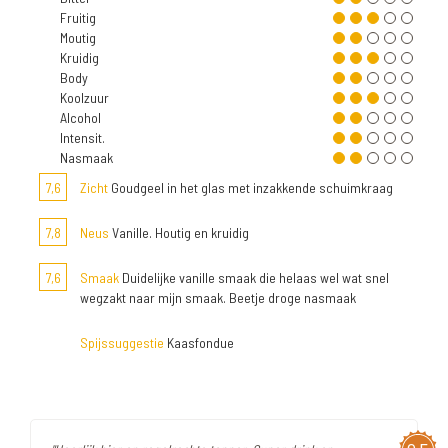
Fruitig
Moutig
Kruidig
Body
Koolzuur
Alcohol
Intensit.
Nasmaak
7,6
Zicht
Goudgeel in het glas met inzakkende schuimkraag
7,8
Neus
Vanille. Houtig en kruidig
7,6
Smaak
Duidelijke vanille smaak die helaas wel wat snel
wegzakt naar mijn smaak. Beetje droge nasmaak
Spijssuggestie
Kaasfondue