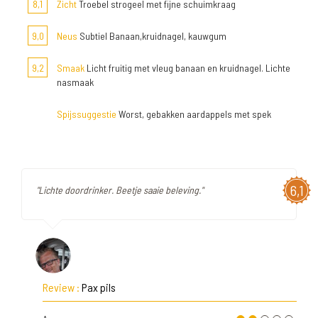
8,1
Zicht
Troebel strogeel met fijne schuimkraag
9,0
Neus
Subtiel Banaan,kruidnagel, kauwgum
9,2
Smaak
Licht fruitig met vleug banaan en kruidnagel. Lichte
nasmaak
Spijssuggestie
Worst, gebakken aardappels met spek
6,1
"Lichte doordrinker. Beetje saaie beleving."
Review :
Pax pils