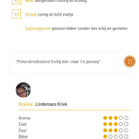
8,1
Neus
aangenaam moutig en kruidig
9,1
Smaak
romig en licht zoetje
Spijssuggestie
gewoon lekker zonder iets erbij en genieten
7,1
"Prima dorstlessend fruitig bier, maar 1 is genoeg"
Review :
Lindemans Kriek
Aroma
Zoet
Zuur
Bitter