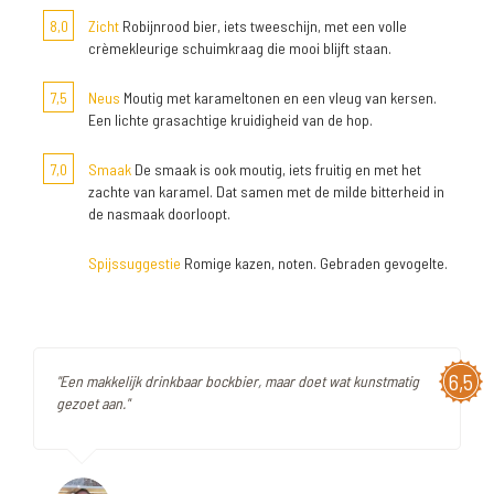
8,0
Zicht
Robijnrood bier, iets tweeschijn, met een volle
crèmekleurige schuimkraag die mooi blijft staan.
7,5
Neus
Moutig met karameltonen en een vleug van kersen.
Een lichte grasachtige kruidigheid van de hop.
7,0
Smaak
De smaak is ook moutig, iets fruitig en met het
zachte van karamel. Dat samen met de milde bitterheid in
de nasmaak doorloopt.
Spijssuggestie
Romige kazen, noten. Gebraden gevogelte.
6,5
"Een makkelijk drinkbaar bockbier, maar doet wat kunstmatig
gezoet aan."