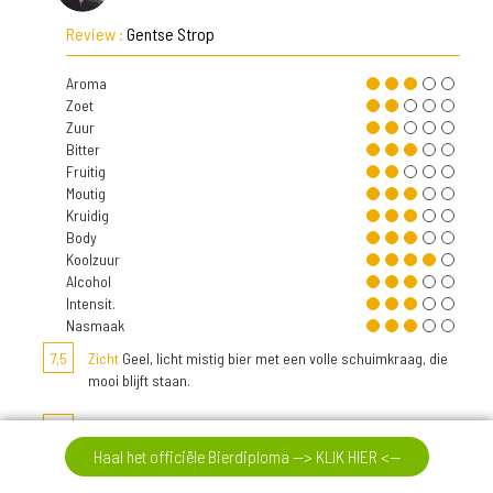
Review :
Gentse Strop
Aroma
Zoet
Zuur
Bitter
Fruitig
Moutig
Kruidig
Body
Koolzuur
Alcohol
Intensit.
Nasmaak
7,5
Zicht
Geel, licht mistig bier met een volle schuimkraag, die
mooi blijft staan.
7,8
Neus
Een fris kruidige geur.Moutigheid van witbrood met
een bloemige hopgeur. Een kruidige geur van kardemom en
Haal het officiële Bierdiploma --> KLIK HIER <--
een fruitige geur van geel fruit.