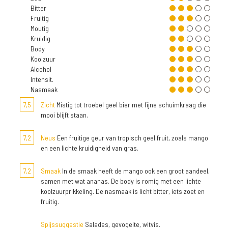
Bitter
Fruitig
Moutig
Kruidig
Body
Koolzuur
Alcohol
Intensit.
Nasmaak
7,5
Zicht
Mistig tot troebel geel bier met fijne schuimkraag die
mooi blijft staan.
7,2
Neus
Een fruitige geur van tropisch geel fruit, zoals mango
en een lichte kruidigheid van gras.
7,2
Smaak
In de smaak heeft de mango ook een groot aandeel,
samen met wat ananas. De body is romig met een lichte
koolzuurprikkeling. De nasmaak is licht bitter, iets zoet en
fruitig.
Spijssuggestie
Salades, gevogelte, witvis.