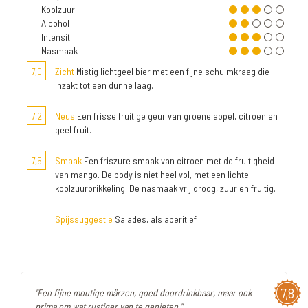
Koolzuur
Alcohol
Intensit.
Nasmaak
7,0
Zicht
Mistig lichtgeel bier met een fijne schuimkraag die
inzakt tot een dunne laag.
7,2
Neus
Een frisse fruitige geur van groene appel, citroen en
geel fruit.
7,5
Smaak
Een friszure smaak van citroen met de fruitigheid
van mango. De body is niet heel vol, met een lichte
koolzuurprikkeling. De nasmaak vrij droog, zuur en fruitig.
Spijssuggestie
Salades, als aperitief
7,8
"Een fijne moutige märzen, goed doordrinkbaar, maar ook
prima om wat rustiger van te genieten."