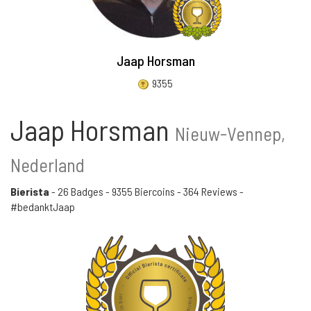
Jaap Horsman
9355
Jaap Horsman
Nieuw-Vennep,
Nederland
Bierista
-
26 Badges
-
9355 Biercoins
-
364 Reviews
-
#bedanktJaap