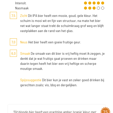
Intensit.
Nasmaak
7,5
Zicht
Dit IPA bier heeft een mooie, goud, gele kleur. Het
schuim is mooi wit en fijn van structuur, na mate het bier
net wat langer staat trekt de schuimkraag grof weg en blijft
vastplakken aan de rand van het glas.
7,0
Neus
Het bier heeft een goeie fruitige geur.
6,0
Smaak
De smaak van dit bier is vrij heftig moet ik zeggen, je
denkt dat je wat fruitigs gaat proeven en drinken maar
daarin tegen heeft het bier een vrij heftige en scherpe
moutige smaak.
Spijssuggestie
Dit bier kun je vast en zeker goed drinken bij
gerechten zoals; vis, bbq en dergelijken.
7,5
"Dit blonde bier heeft een prachtige amber 'oranje' kleur met