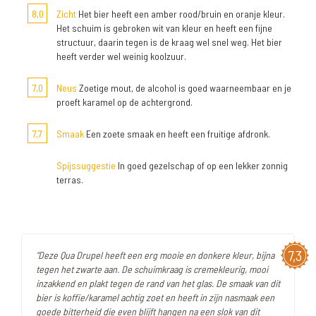
8,0
Zicht
Het bier heeft een amber rood/bruin en oranje kleur.
Het schuim is gebroken wit van kleur en heeft een fijne
structuur, daarin tegen is de kraag wel snel weg. Het bier
heeft verder wel weinig koolzuur.
7,0
Neus
Zoetige mout, de alcohol is goed waarneembaar en je
proeft karamel op de achtergrond.
7,7
Smaak
Een zoete smaak en heeft een fruitige afdronk.
Spijssuggestie
In goed gezelschap of op een lekker zonnig
terras.
7,3
"Deze Qua Drupel heeft een erg mooie en donkere kleur, bijna
tegen het zwarte aan. De schuimkraag is cremekleurig, mooi
inzakkend en plakt tegen de rand van het glas. De smaak van dit
bier is koffie/karamel achtig zoet en heeft in zijn nasmaak een
goede bitterheid die even blijft hangen na een slok van dit