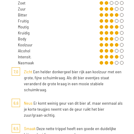
Zoet
Zuur
Bitter
Fruitig
Moutig
Kruidig
Body
Koolzuur
Alcohol
Intensit.
Nasmaak
7,0
Zicht
Een helder donkergeel bier rijk aan koolzuur met een
grote, fijne schuimkraag. Als dit bier eventjes staat
veranderd de grote kraag in een mooie stabiele
schuimkraag.
6,6
Neus
Er komt weinig geur van dit bier af, maar eenmaal als
je korte teugjes neemt van de geur ruikt het bier
zuur/graan-achtig.
6,5
Smaak
Deze nette trippel heeft een goede en duidelijke