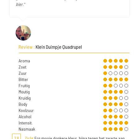
bier."
Review :
Klein Duimpje Quadrupel
Aroma
Zoet
Zuur
Bitter
Fruitig
Moutig
Kruidig
Body
Koolzuur
Alcohol
Intensit.
Nasmaak
7,8
Zicht
Erg mooie donkere kleur, bijna tegen het zwarte aan.