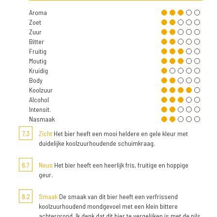
Aroma
Zoet
Zuur
Bitter
Fruitig
Moutig
Kruidig
Body
Koolzuur
Alcohol
Intensit.
Nasmaak
7,3
Zicht
Het bier heeft een mooi heldere en gele kleur met
duidelijke koolzuurhoudende schuimkraag.
6,7
Neus
Het bier heeft een heerlijk fris, fruitige en hoppige
geur.
8,2
Smaak
De smaak van dit bier heeft een verfrissend
koolzuurhoudend mondgevoel met een klein bittere
achtergrond. Ik denk dat dit bier te vergelijken is met de pils