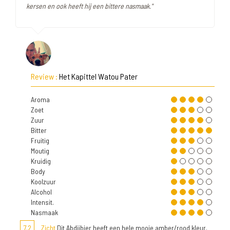
kersen en ook heeft hij een bittere nasmaak."
Review :
Het Kapittel Watou Pater
Aroma
Zoet
Zuur
Bitter
Fruitig
Moutig
Kruidig
Body
Koolzuur
Alcohol
Intensit.
Nasmaak
7,2
Zicht
Dit Abdijbier heeft een hele mooie amber/rood kleur.