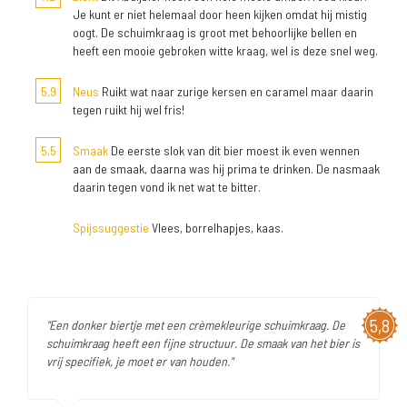
Je kunt er niet helemaal door heen kijken omdat hij mistig
oogt. De schuimkraag is groot met behoorlijke bellen en
heeft een mooie gebroken witte kraag, wel is deze snel weg.
5,9
Neus
Ruikt wat naar zurige kersen en caramel maar daarin
tegen ruikt hij wel fris!
5,5
Smaak
De eerste slok van dit bier moest ik even wennen
aan de smaak, daarna was hij prima te drinken. De nasmaak
daarin tegen vond ik net wat te bitter.
Spijssuggestie
Vlees, borrelhapjes, kaas.
5,8
"Een donker biertje met een crèmekleurige schuimkraag. De
schuimkraag heeft een fijne structuur. De smaak van het bier is
vrij specifiek, je moet er van houden."