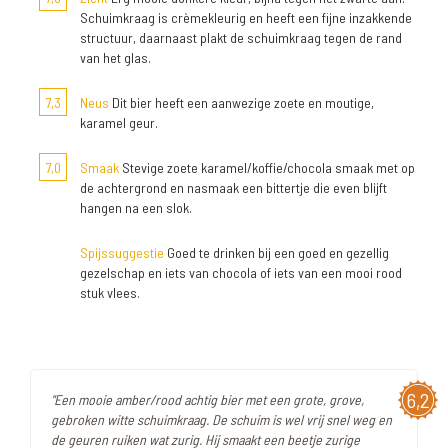
Schuimkraag is crèmekleurig en heeft een fijne inzakkende
structuur, daarnaast plakt de schuimkraag tegen de rand
van het glas.
7,3
Neus
Dit bier heeft een aanwezige zoete en moutige,
karamel geur.
7,0
Smaak
Stevige zoete karamel/koffie/chocola smaak met op
de achtergrond en nasmaak een bittertje die even blijft
hangen na een slok.
Spijssuggestie
Goed te drinken bij een goed en gezellig
gezelschap en iets van chocola of iets van een mooi rood
stuk vlees.
6,2
"Een mooie amber/rood achtig bier met een grote, grove,
gebroken witte schuimkraag. De schuim is wel vrij snel weg en
de geuren ruiken wat zurig. Hij smaakt een beetje zurige