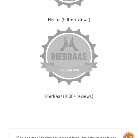
Mentor (500+ reviews)
BierBaas (1000+ reviews)
"Een erg mooi donkerbruin/rood bier. Het schuim heeft een