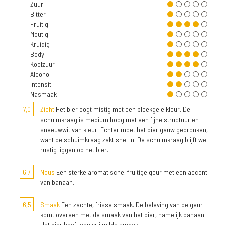
Zuur
Bitter
Fruitig
Moutig
Kruidig
Body
Koolzuur
Alcohol
Intensit.
Nasmaak
7,0
Zicht
Het bier oogt mistig met een bleekgele kleur. De
schuimkraag is medium hoog met een fijne structuur en
sneeuwwit van kleur. Echter moet het bier gauw gedronken,
want de schuimkraag zakt snel in. De schuimkraag blijft wel
rustig liggen op het bier.
6,7
Neus
Een sterke aromatische, fruitige geur met een accent
van banaan.
6,5
Smaak
Een zachte, frisse smaak. De beleving van de geur
komt overeen met de smaak van het bier, namelijk banaan.
Het bier heeft een vrij milde smaak.