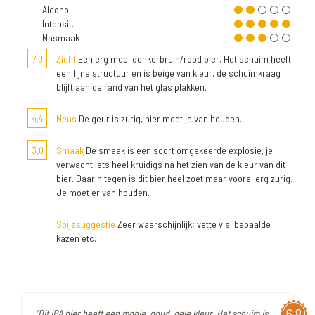
Alcohol
Intensit.
Nasmaak
7,0
Zicht
Een erg mooi donkerbruin/rood bier. Het schuim heeft
een fijne structuur en is beige van kleur, de schuimkraag
blijft aan de rand van het glas plakken.
4,4
Neus
De geur is zurig, hier moet je van houden.
3,0
Smaak
De smaak is een soort omgekeerde explosie, je
verwacht iets heel kruidigs na het zien van de kleur van dit
bier. Daarin tegen is dit bier heel zoet maar vooral erg zurig.
Je moet er van houden.
Spijssuggestie
Zeer waarschijnlijk; vette vis, bepaalde
kazen etc.
6,8
"Dit IPA bier heeft een mooie, goud, gele kleur. Het schuim is