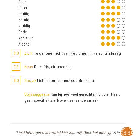
Zuur
Bitter
Fruitig
Moutig
Kruidig
Body
Koolzuur
Alcohol
8,0
Zicht
Helder bier , licht van kleur, met flinke schuimkraag
7,9
Neus
Ruikt fris, citrusachtig
8,0
Smaak
Licht bittertje, mooi doordrinkbaar
Spijssuggestie
Kan bij heel veel gerechten, dit bier heeft
geen specifiek sterk overheersende smaak
6,6
"Licht bitter,geen doordrinkbiervoor mij. Door het bittertje is je