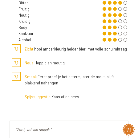
Bitter
Fruitig
Moutig
Kruidig
Body
Koolzuur
Alcohol
7,1
Zicht
Mooi amberkleurig helder bier, met volle schuimkraag
7,1
Neus
Hoppig en moutig
7,1
Smaak
Eerst proef je het bittere, later de mout, blijft
plakkend nahangen
Spijssuggestie
Kaas of chinees
7,1
"Zoet, vol van smaak."