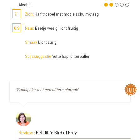
Alcohol
7,1
Zicht
Half troebel met mooie schuimkraag
6,9
Neus
Beetje weeig, licht fruitig
Smaak
Licht zurig
Spijssuggestie
Vette hap, bitterballen
8,0
"Fruitig bier met een bittere afdronk"
Review :
Het Uiltje Bird of Prey