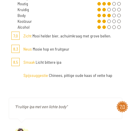
Moutig
Kruidig
Body
Koolzuur
Alcohol
7,0
Zicht
Mooi helder bier, achuimkraag met grove bellen.
8,3
Neus
Mooie hop en fruitgeur
8,5
Smaak
Licht bittere ipa
Spijssuggestie
Chinees, pittige oude kaas of vette hap
7,0
"Fruitige ipa met een lichte body"