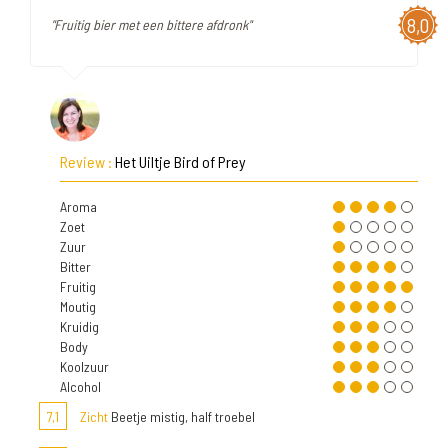
8,0
"Fruitig bier met een bittere afdronk"
Review :
Het Uiltje Bird of Prey
Aroma
Zoet
Zuur
Bitter
Fruitig
Moutig
Kruidig
Body
Koolzuur
Alcohol
7,1
Zicht
Beetje mistig, half troebel