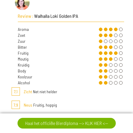
Review :
Walhalla Loki Golden IPA
Aroma
Zoet
Zuur
Bitter
Fruitig
Moutig
Kruidig
Body
Koolzuur
Alcohol
7,1
Zicht
Net niet helder
7,9
Neus
Fruitig, hoppig
7,0
Smaak
Fruitig, licht bitter
Haal het officiële Bierdiploma --> KLIK HIER <--
Spijssuggestie
Chinees eten of een vette hap