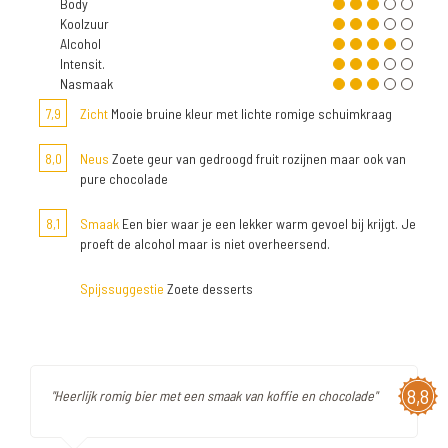
Body
Koolzuur
Alcohol
Intensit.
Nasmaak
7,9
Zicht
Mooie bruine kleur met lichte romige schuimkraag
8,0
Neus
Zoete geur van gedroogd fruit rozijnen maar ook van
pure chocolade
8,1
Smaak
Een bier waar je een lekker warm gevoel bij krijgt. Je
proeft de alcohol maar is niet overheersend.
Spijssuggestie
Zoete desserts
8,8
"Heerlijk romig bier met een smaak van koffie en chocolade"