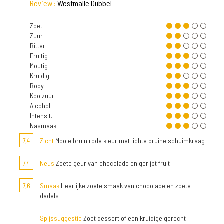
Review :
Westmalle Dubbel
Zoet
Zuur
Bitter
Fruitig
Moutig
Kruidig
Body
Koolzuur
Alcohol
Intensit.
Nasmaak
7,4
Zicht
Mooie bruin rode kleur met lichte bruine schuimkraag
7,4
Neus
Zoete geur van chocolade en gerijpt fruit
7,6
Smaak
Heerlijke zoete smaak van chocolade en zoete
dadels
Spijssuggestie
Zoet dessert of een kruidige gerecht