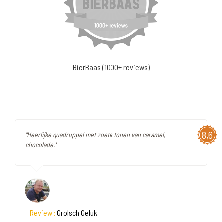
BierBaas (1000+ reviews)
8,6
"Heerlijke quadruppel met zoete tonen van caramel,
chocolade."
Review :
Grolsch Geluk