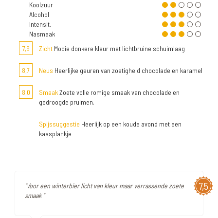
Koolzuur
Alcohol
Intensit.
Nasmaak
7,9
Zicht
Mooie donkere kleur met lichtbruine schuimlaag
8,7
Neus
Heerlijke geuren van zoetigheid chocolade en karamel
8,0
Smaak
Zoete volle romige smaak van chocolade en
gedroogde pruimen.
Spijssuggestie
Heerlijk op een koude avond met een
kaasplankje
7,5
"Voor een winterbier licht van kleur maar verrassende zoete
smaak "