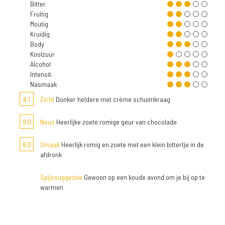
Bitter
Fruitig
Moutig
Kruidig
Body
Koolzuur
Alcohol
Intensit.
Nasmaak
8,1
Zicht
Donker heldere met crème schuimkraag
8,0
Neus
Heerlijke zoete romige geur van chocolade
8,0
Smaak
Heerlijk romig en zoete met een klein bittertje in de
afdronk
Spijssuggestie
Gewoon op een koude avond om je bij op te
warmen