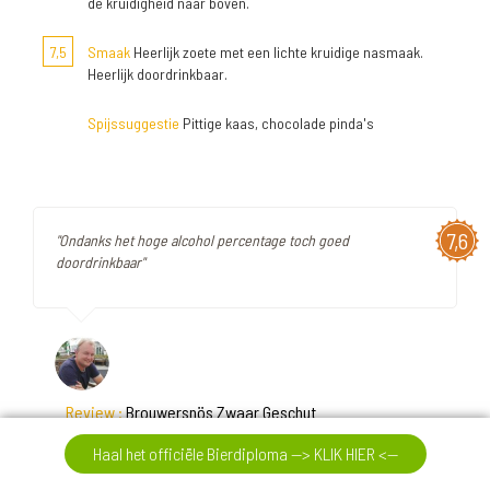
de kruidigheid naar boven.
7,5
Smaak
Heerlijk zoete met een lichte kruidige nasmaak.
Heerlijk doordrinkbaar.
Spijssuggestie
Pittige kaas, chocolade pinda's
7,6
"Ondanks het hoge alcohol percentage toch goed
doordrinkbaar"
Review :
Brouwersnös Zwaar Geschut
Haal het officiële Bierdiploma --> KLIK HIER <--
Aroma
Zoet