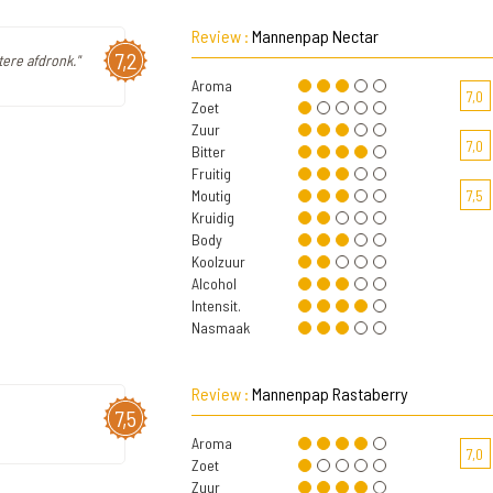
Review :
Mannenpap Nectar
7,2
tere afdronk."
Aroma
7,0
Zoet
Zuur
7,0
Bitter
Fruitig
Moutig
7,5
Kruidig
Body
Koolzuur
Alcohol
Intensit.
Nasmaak
Review :
Mannenpap Rastaberry
7,5
Aroma
7,0
Zoet
Zuur