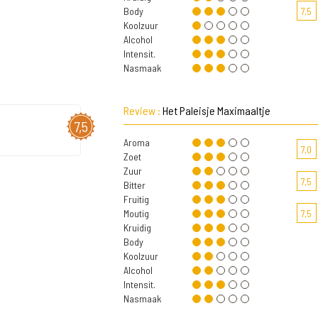
Body
7,5
Koolzuur
Alcohol
Intensit.
Nasmaak
Review :
Het Paleisje Maximaaltje
7,5
Aroma
7,0
Zoet
Zuur
7,5
Bitter
Fruitig
Moutig
7,5
Kruidig
Body
Koolzuur
Alcohol
Intensit.
Nasmaak