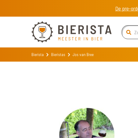
De pre-ord
Bierista
Bieristas
Jos van Bree