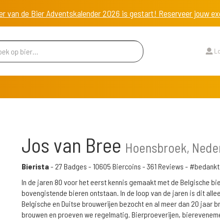
er van de Bier Adventskalender 2026 is gestart! Reserveer jouw 
Lo
Jos van Bree
Hoensbroek, Nede
Bierista
-
27 Badges
-
10605 Biercoins
-
361 Reviews
- #bedankt
In de jaren 80 voor het eerst kennis gemaakt met de Belgische bi
bovengistende bieren ontstaan. In de loop van de jaren is dit a
Belgische en Duitse brouwerijen bezocht en al meer dan 20 jaar br
brouwen en proeven we regelmatig. Bierproeverijen, biereveneme