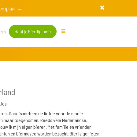
exemplaar →
Haal je Bierdiploma
gin
rland
Jos
eren. Daar is meteen de liefde voor de mooie
lleen maar toegenomen. Reeds vele Nederlandse,
ouw ik mijn eigen bieren. Met familie en vrienden
nten en biermusea worden bezocht. Bier is genieten,