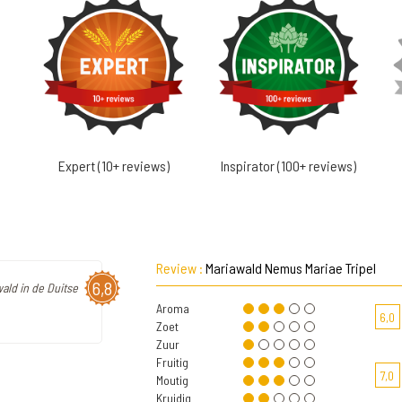
Expert (10+ reviews)
Inspirator (100+ reviews)
Review :
Mariawald Nemus Mariae Tripel
6,8
wald in de Duitse
Aroma
6,0
Zoet
Zuur
Fruitig
7,0
Moutig
Kruidig