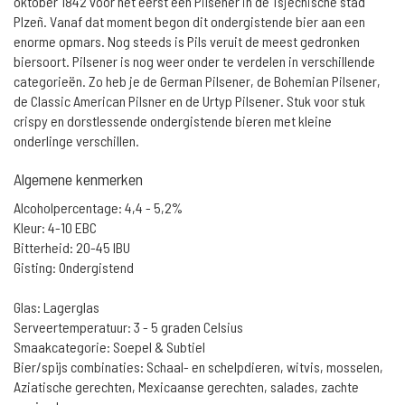
oktober 1842 voor het eerst een Pilsener in de Tsjechische stad
Plzeñ. Vanaf dat moment begon dit ondergistende bier aan een
enorme opmars. Nog steeds is Pils veruit de meest gedronken
biersoort. Pilsener is nog weer onder te verdelen in verschillende
categorieën. Zo heb je de German Pilsener, de Bohemian Pilsener,
de Classic American Pilsner en de Urtyp Pilsener. Stuk voor stuk
crispy en dorstlessende ondergistende bieren met kleine
onderlinge verschillen.
Algemene kenmerken
Alcoholpercentage: 4,4 - 5,2%
Kleur: 4-10 EBC
Bitterheid: 20-45 IBU
Gisting: Ondergistend
Glas: Lagerglas
Serveertemperatuur: 3 - 5 graden Celsius
Smaakcategorie: Soepel & Subtiel
Bier/spijs combinaties: Schaal- en schelpdieren, witvis, mosselen,
Aziatische gerechten, Mexicaanse gerechten, salades, zachte