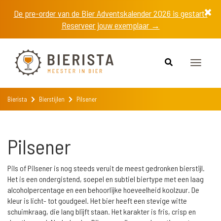
De pre-order van de Bier Adventskalender 2026 is gestart!
Reserveer jouw exemplaar →
Toggle
navigat
Bierista
Bierstijlen
Pilsener
Pilsener
Pils of Pilsener is nog steeds veruit de meest gedronken bierstijl.
Het is een ondergistend, soepel en subtiel biertype met een laag
alcoholpercentage en een behoorlijke hoeveelheid koolzuur. De
kleur is licht- tot goudgeel. Het bier heeft een stevige witte
schuimkraag, die lang blijft staan. Het karakter is fris, crisp en