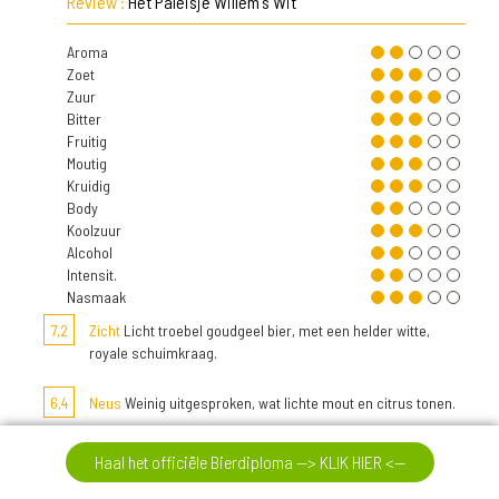
Review :
Het Paleisje Willem's Wit
Aroma
Zoet
Zuur
Bitter
Fruitig
Moutig
Kruidig
Body
Koolzuur
Alcohol
Intensit.
Nasmaak
7,2
Zicht
Licht troebel goudgeel bier, met een helder witte,
royale schuimkraag.
6,4
Neus
Weinig uitgesproken, wat lichte mout en citrus tonen.
7,2
Smaak
Fris en kruidig, met vooral wat citrus.
Haal het officiële Bierdiploma --> KLIK HIER <--