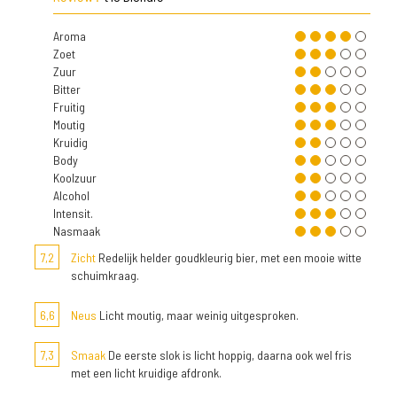
Aroma
Zoet
Zuur
Bitter
Fruitig
Moutig
Kruidig
Body
Koolzuur
Alcohol
Intensit.
Nasmaak
7,2
Zicht
Redelijk helder goudkleurig bier, met een mooie witte
schuimkraag.
6,6
Neus
Licht moutig, maar weinig uitgesproken.
7,3
Smaak
De eerste slok is licht hoppig, daarna ook wel fris
met een licht kruidige afdronk.