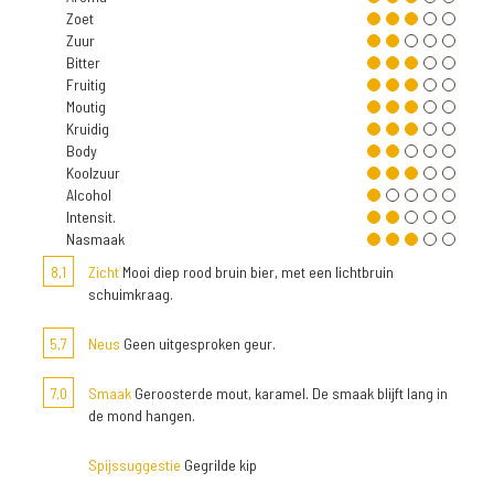
Zoet
Zuur
Bitter
Fruitig
Moutig
Kruidig
Body
Koolzuur
Alcohol
Intensit.
Nasmaak
8,1
Zicht
Mooi diep rood bruin bier, met een lichtbruin
schuimkraag.
5,7
Neus
Geen uitgesproken geur.
7,0
Smaak
Geroosterde mout, karamel. De smaak blijft lang in
de mond hangen.
Spijssuggestie
Gegrilde kip