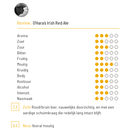
Review :
O’Hara’s Irish Red Ale
Aroma
Zoet
Zuur
Bitter
Fruitig
Moutig
Kruidig
Body
Koolzuur
Alcohol
Intensit.
Nasmaak
7,3
Zicht
Rood/bruin bier, nauwelijks doorzichtig, en met een
aardige schuimkraag die redelijk lang intact blijft.
6,5
Neus
Vooral moutig