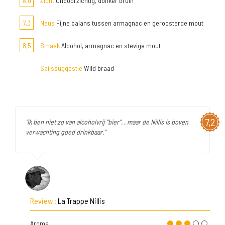
8,0
Zicht
Ondoorzichtig, donker bruin
7,3
Neus
Fijne balans tussen armagnac en geroosterde mout
8,5
Smaak
Alcohol, armagnac en stevige mout
Spijssuggestie
Wild braad
7,2
"Ik ben niet zo van alcoholvrij “bier”. , maar de Nillis is boven
verwachting goed drinkbaar."
Review :
La Trappe Nillis
Aroma