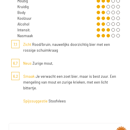
Moutig
Kruidig
Body
Koolzuur
Alcohol
Intensit.
Nasmaak
7,1
Zicht
Rood/bruin, nauwelijks doorzichtig bier met een
rossige schuimkraag
6,7
Neus
Zurige mout,
6,2
Smaak
Je verwacht een zoet bier, maar is best zuur. Een
mengeling van mout en zurige krieken, met een licht
bittertje.
Spijssuggestie
Stoofvlees