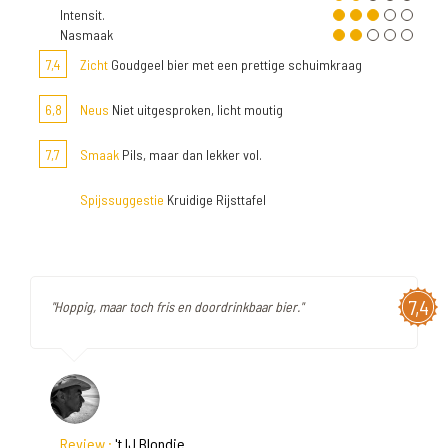
Intensit.
Nasmaak
7,4
Zicht
Goudgeel bier met een prettige schuimkraag
6,8
Neus
Niet uitgesproken, licht moutig
7,7
Smaak
Pils, maar dan lekker vol.
Spijssuggestie
Kruidige Rijsttafel
7,4
"Hoppig, maar toch fris en doordrinkbaar bier."
Review :
't IJ Blondie