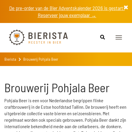
De pre-order van de Bier Adventskalender 2026 is gestart!
Reserveer jouw exemplaar →
Toggle
naviga
Bierista
Brouwerij Pohjala Beer
Brouwerij Pohjala Beer
Pohjala Beer is een voor Nederlandse begrippen flinke
craftbrouwerij in de Estse hoofdstad Tallinn. De brouwerij heeft een
uitgebreide collectie vaste bieren en seizoensbieren. Met
regelmaat worden ook specials gebrouwen. Pohjala Beer dankt zijn
internationele bekendheid mede aan de cellarbeers, de donkere,