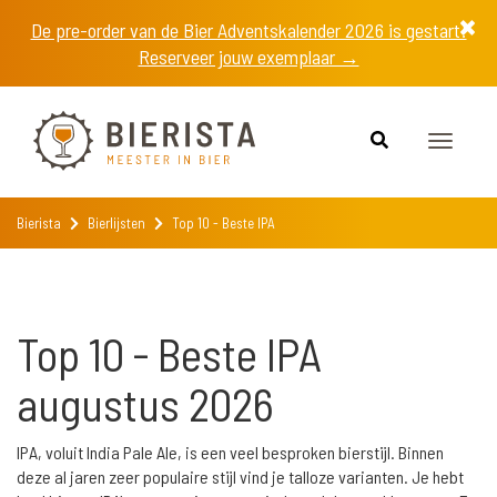
De pre-order van de Bier Adventskalender 2026 is gestart!
Reserveer jouw exemplaar →
Toggle
navigat
Bierista
Bierlijsten
Top 10 - Beste IPA
Top 10 - Beste IPA
augustus 2026
IPA, voluit India Pale Ale, is een veel besproken bierstijl. Binnen
deze al jaren zeer populaire stijl vind je talloze varianten. Je hebt