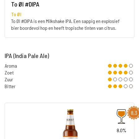
To Øl #DIPA
To Øl
To Øl #DIPA is een Milkshake IPA. Een sappig en explosief
bier boordevol hop en heeft tropische tinten van citrus.
IPA (India Pale Ale)
Aroma
Zoet
Zuur
Bitter
8,3
8.0%