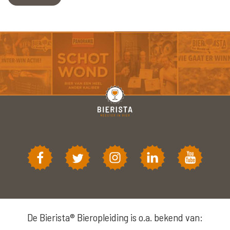
De Bierista® Bieropleiding is o.a. bekend van: