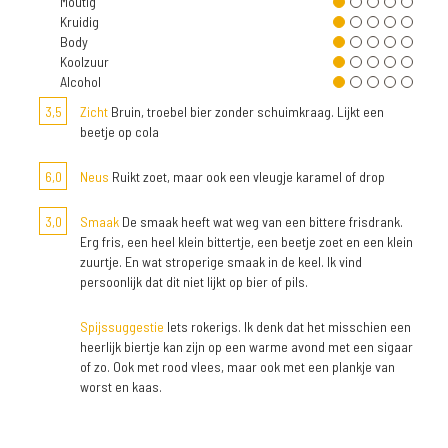
Moutig
Kruidig
Body
Koolzuur
Alcohol
3,5
Zicht
Bruin, troebel bier zonder schuimkraag. Lijkt een
beetje op cola
6,0
Neus
Ruikt zoet, maar ook een vleugje karamel of drop
3,0
Smaak
De smaak heeft wat weg van een bittere frisdrank.
Erg fris, een heel klein bittertje, een beetje zoet en een klein
zuurtje. En wat stroperige smaak in de keel. Ik vind
persoonlijk dat dit niet lijkt op bier of pils.
Spijssuggestie
Iets rokerigs. Ik denk dat het misschien een
heerlijk biertje kan zijn op een warme avond met een sigaar
of zo. Ook met rood vlees, maar ook met een plankje van
worst en kaas.