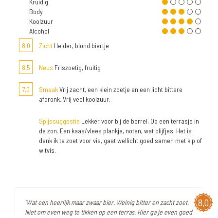
Kruidig
Body
Koolzuur
Alcohol
8,0
Zicht
Helder, blond biertje
8,5
Neus
Friszoetig, fruitig
7,0
Smaak
Vrij zacht, een klein zoetje en een licht bittere
afdronk. Vrij veel koolzuur.
Spijssuggestie
Lekker voor bij de borrel. Op een terrasje in
de zon. Een kaas/vlees plankje, noten, wat olijfjes. Het is
denk ik te zoet voor vis, gaat wellicht goed samen met kip of
witvis.
8,0
"Wat een heerlijk maar zwaar bier. Weinig bitter en zacht zoet.
Niet om even weg te tikken op een terras. Hier ga je even goed