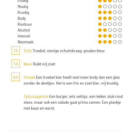
Fruitig
Moutig
Kruidig
Body
Koolzuur
Alcohol
Intensit.
Nasmaak
7,5
Zicht
Troebel, stevige schuimkraag, gouden kleur
7,0
Neus
Ruikt vrij zoet
8,0
Smaak
Een troebel bier heeft veel meer body dan een glas
zonder de deeltjes. Het is een fris en zoet bier, vrij kruidig.
Spijssuggestie
Een burger, iets vettigs, een lekker stuk rood
vlees, maar ook een salade gaat prima samen. Een plankje
met kaas en worst.