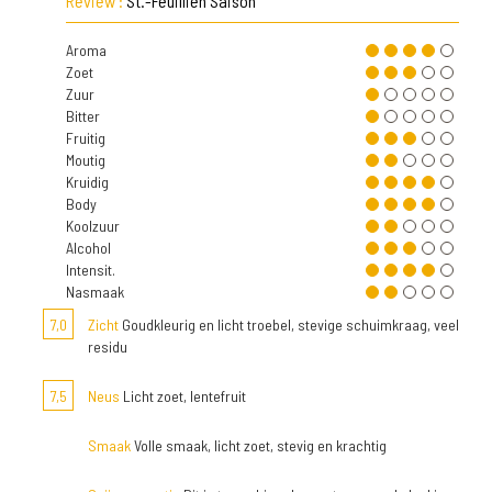
Review :
St.-Feuillien Saison
Aroma
Zoet
Zuur
Bitter
Fruitig
Moutig
Kruidig
Body
Koolzuur
Alcohol
Intensit.
Nasmaak
7,0
Zicht
Goudkleurig en licht troebel, stevige schuimkraag, veel
residu
7,5
Neus
Licht zoet, lentefruit
Smaak
Volle smaak, licht zoet, stevig en krachtig