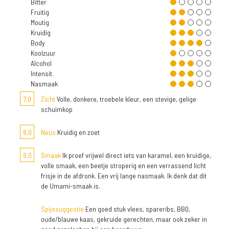
Bitter
Fruitig
Moutig
Kruidig
Body
Koolzuur
Alcohol
Intensit.
Nasmaak
7,0
Zicht
Volle, donkere, troebele kleur, een stevige, gelige
schuimkop
8,0
Neus
Kruidig en zoet
9,0
Smaak
Ik proef vrijwel direct iets van karamel, een kruidige,
volle smaak, een beetje stroperig en een verrassend licht
frisje in de afdronk. Een vrij lange nasmaak. Ik denk dat dit
de Umami-smaak is.
Spijssuggestie
Een goed stuk vlees, spareribs, BBQ,
oude/blauwe kaas, gekruide gerechten, maar ook zeker in