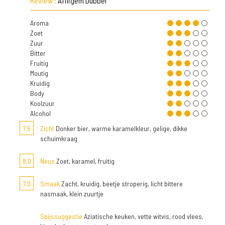
Review :
Affligem Dubbel
Aroma
Zoet
Zuur
Bitter
Fruitig
Moutig
Kruidig
Body
Koolzuur
Alcohol
7,5
Zicht
Donker bier, warme karamelkleur, gelige, dikke
schuimkraag
8,0
Neus
Zoet, karamel, fruitig
7,0
Smaak
Zacht, kruidig, beetje stroperig, licht bittere
nasmaak, klein zuurtje
Spijssuggestie
Aziatische keuken, vette witvis, rood vlees,