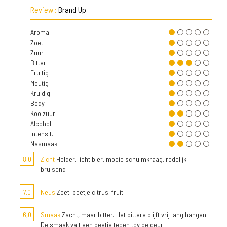
Review :
Brand Up
Aroma
Zoet
Zuur
Bitter
Fruitig
Moutig
Kruidig
Body
Koolzuur
Alcohol
Intensit.
Nasmaak
8,0
Zicht
Helder, licht bier, mooie schuimkraag, redelijk
bruisend
7,0
Neus
Zoet, beetje citrus, fruit
6,0
Smaak
Zacht, maar bitter. Het bittere blijft vrij lang hangen.
De smaak valt een beetje tegen tov de geur.