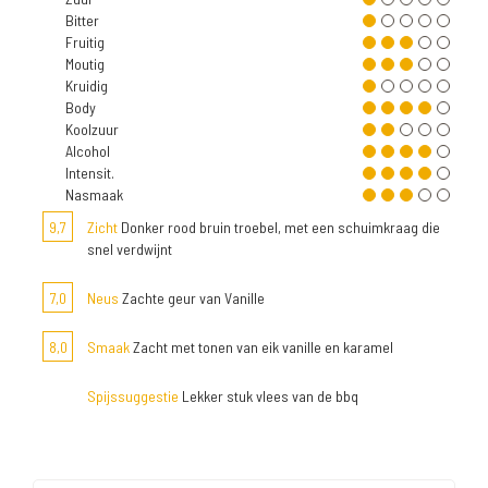
Bitter
Fruitig
Moutig
Kruidig
Body
Koolzuur
Alcohol
Intensit.
Nasmaak
9,7
Zicht
Donker rood bruin troebel, met een schuimkraag die
snel verdwijnt
7,0
Neus
Zachte geur van Vanille
8,0
Smaak
Zacht met tonen van eik vanille en karamel
Spijssuggestie
Lekker stuk vlees van de bbq