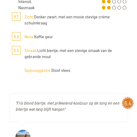
Intensit.
Nasmaak
9,7
Zicht
Donker zwart, met een mooie stevige crème
schuimkraag
6,9
Neus
Koffie geur
6,5
Smaak
Licht biertje, met een stevige smaak van de
gebrande mout
Spijssuggestie
Stoof vlees
6,4
"Fris blond biertje, met prikkelend koolzuur op de tong en een
bitertje wat lang blijft hangen"