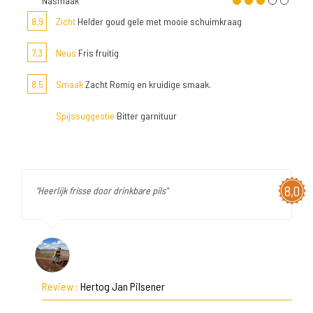
Nasmaak
8,9
Zicht
Helder goud gele met mooie schuimkraag
7,3
Neus
Fris fruitig
8,5
Smaak
Zacht Romig en kruidige smaak.
Spijssuggestie
Bitter garnituur
8,0
"Heerlijk frisse door drinkbare pils"
Review :
Hertog Jan Pilsener