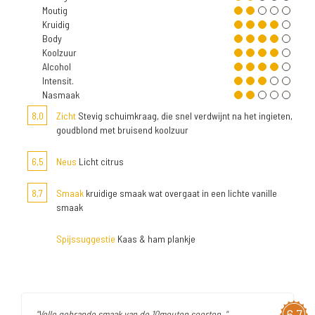
Moutig
Kruidig
Body
Koolzuur
Alcohol
Intensit.
Nasmaak
8,0
Zicht
Stevig schuimkraag, die snel verdwijnt na het ingieten,
goudblond met bruisend koolzuur
6,5
Neus
Licht citrus
8,7
Smaak
kruidige smaak wat overgaat in een lichte vanille
smaak
Spijssuggestie
Kaas & ham plankje
6,7
"Volle gebrande smaak van de 10mouten soorten. "