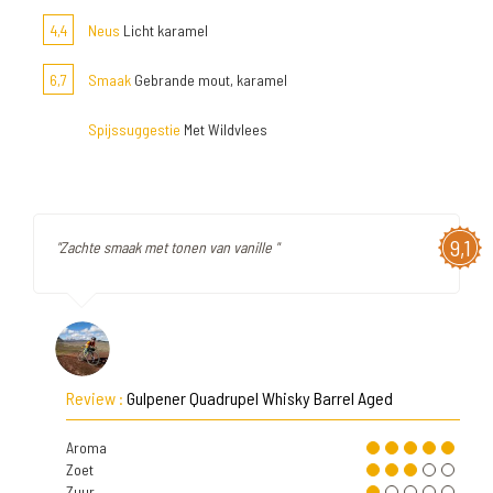
4,4
Neus
Licht karamel
6,7
Smaak
Gebrande mout, karamel
Spijssuggestie
Met Wildvlees
9,1
"Zachte smaak met tonen van vanille "
Review :
Gulpener Quadrupel Whisky Barrel Aged
Aroma
Zoet
Zuur