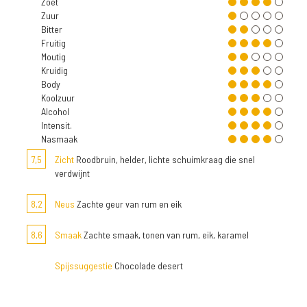
Zoet
Zuur
Bitter
Fruitig
Moutig
Kruidig
Body
Koolzuur
Alcohol
Intensit.
Nasmaak
7,5
Zicht
Roodbruin, helder, lichte schuimkraag die snel
verdwijnt
8,2
Neus
Zachte geur van rum en eik
8,6
Smaak
Zachte smaak, tonen van rum, eik, karamel
Spijssuggestie
Chocolade desert