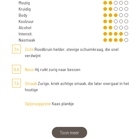
Moutig
Kruidig
Body
Koolzuur
Alcohol
Intensit.
Nasmaak
7,4
Zicht
Roodbruin helder, stevige schuimkraag, die snel
verdwijnt
6,6
Neus
Hij ruikt zurig naar bessen
7,5
Smaak
Zurige, kriek achtige smaak, die later overgaat in het
houtige
Spijssuggestie
Kaas plankje
Toon meer