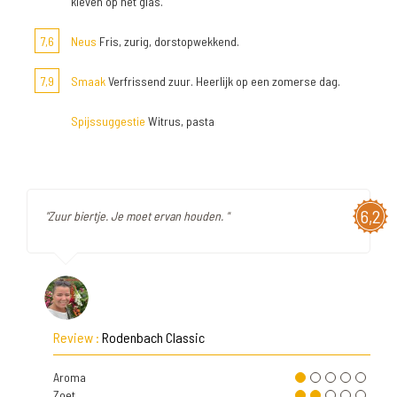
kleven op het glas.
7,6
Neus
Fris, zurig, dorstopwekkend.
7,9
Smaak
Verfrissend zuur. Heerlijk op een zomerse dag.
Spijssuggestie
Witrus, pasta
6,2
"Zuur biertje. Je moet ervan houden. "
Review :
Rodenbach Classic
Aroma
Zoet