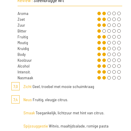
Review :
Steenbrugge Wit
Aroma
Zoet
Zuur
Bitter
Fruitig
Moutig
Kruidig
Body
Koolzuur
Alcohol
Intensit.
Nasmaak
7,0
Zicht
Geel, troebel met mooie schuimkraag
7,4
Neus
Fruitig, vleugje citrus.
Smaak
Toegankelijk, lichtzuur met hint van citrus.
Spijssuggestie
Witvis, maaltijdsalade, romige pasta