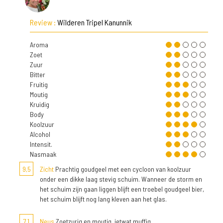
Review :
Wilderen Tripel Kanunnik
Aroma
Zoet
Zuur
Bitter
Fruitig
Moutig
Kruidig
Body
Koolzuur
Alcohol
Intensit.
Nasmaak
9,5
Zicht
Prachtig goudgeel met een cycloon van koolzuur
onder een dikke laag stevig schuim. Wanneer de storm en
het schuim zijn gaan liggen blijft een troebel goudgeel bier,
het schuim blijft nog lang kleven aan het glas.
7,1
Neus
Zoetzurig en moutig, ietwat muffig.