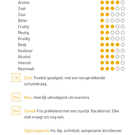
Aroma
Zoet
Zuur
Bitter
Fruitig
Moutig
Kruidig
Body
Koolzuur
Alcohol
Intensit.
Nasmaak
7,6
Zicht
Troebel goudgeel, met een terugtrekkende
schuimkraag.
8,4
Neus
Heerlijk uitnodigend citrusaroma
8,4
Smaak
Fris prikkelend met een zuurtje. Karaktervol. Elke
slok vraagt om nog een.
Spijssuggestie
Vis, kip, schnitzel, aangename dorstlesser