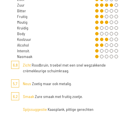
Zuur
Bitter
Fruitig
Moutig
Kruidig
Body
Koolzuur
Alcohol
Intensit.
Nasmaak
6,8
Zicht
Roodbruin, troebel met een snel wegzakkende
crèmekleurige schuimkraag.
5,7
Neus
Zoetig maar ook metalig.
6,2
Smaak
Zure smaak met fruitig zoetje.
Spijssuggestie
Kaasplank, pittige gerechten