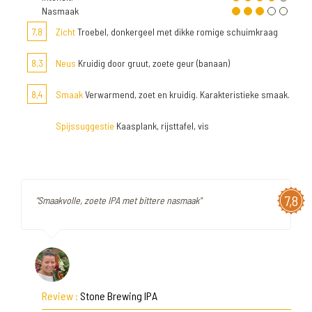
Nasmaak
7,8
Zicht
Troebel, donkergeel met dikke romige schuimkraag
8,3
Neus
Kruidig door gruut, zoete geur (banaan)
8,4
Smaak
Verwarmend, zoet en kruidig. Karakteristieke smaak.
Spijssuggestie
Kaasplank, rijsttafel, vis
7,8
"Smaakvolle, zoete IPA met bittere nasmaak"
Review :
Stone Brewing IPA