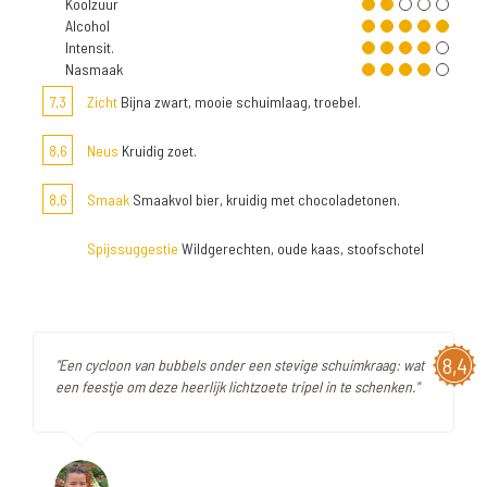
Koolzuur
Alcohol
Intensit.
Nasmaak
7,3
Zicht
Bijna zwart, mooie schuimlaag, troebel.
8,6
Neus
Kruidig zoet.
8,6
Smaak
Smaakvol bier, kruidig met chocoladetonen.
Spijssuggestie
Wildgerechten, oude kaas, stoofschotel
8,4
"Een cycloon van bubbels onder een stevige schuimkraag: wat
een feestje om deze heerlijk lichtzoete tripel in te schenken."