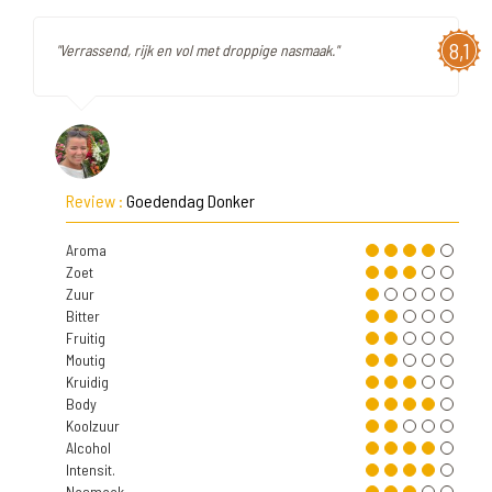
8,1
"Verrassend, rijk en vol met droppige nasmaak."
Review :
Goedendag Donker
Aroma
Zoet
Zuur
Bitter
Fruitig
Moutig
Kruidig
Body
Koolzuur
Alcohol
Intensit.
Nasmaak