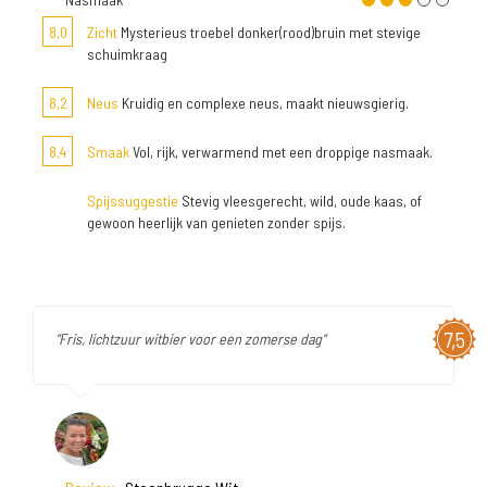
8,0
Zicht
Mysterieus troebel donker(rood)bruin met stevige
schuimkraag
8,2
Neus
Kruidig en complexe neus, maakt nieuwsgierig.
8,4
Smaak
Vol, rijk, verwarmend met een droppige nasmaak.
Spijssuggestie
Stevig vleesgerecht, wild, oude kaas, of
gewoon heerlijk van genieten zonder spijs.
7,5
"Fris, lichtzuur witbier voor een zomerse dag"