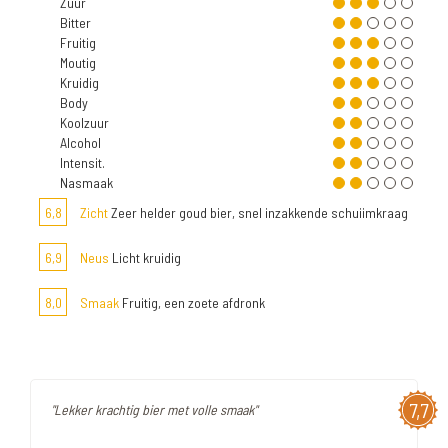
Zuur
Bitter
Fruitig
Moutig
Kruidig
Body
Koolzuur
Alcohol
Intensit.
Nasmaak
6,8
Zicht
Zeer helder goud bier, snel inzakkende schuiimkraag
6,9
Neus
Licht kruidig
8,0
Smaak
Fruitig, een zoete afdronk
7,7
"Lekker krachtig bier met volle smaak"