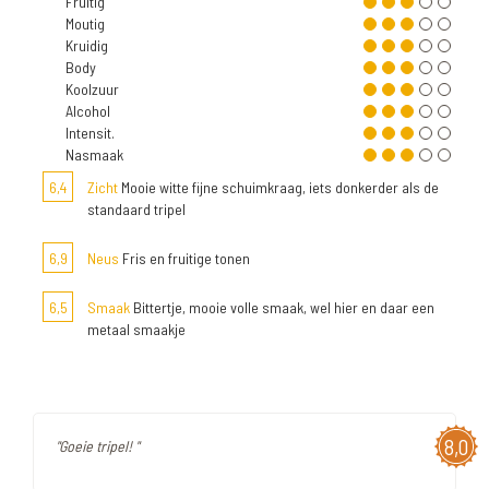
Fruitig
Moutig
Kruidig
Body
Koolzuur
Alcohol
Intensit.
Nasmaak
6,4
Zicht
Mooie witte fijne schuimkraag, iets donkerder als de
standaard tripel
6,9
Neus
Fris en fruitige tonen
6,5
Smaak
Bittertje, mooie volle smaak, wel hier en daar een
metaal smaakje
8,0
"Goeie tripel! "