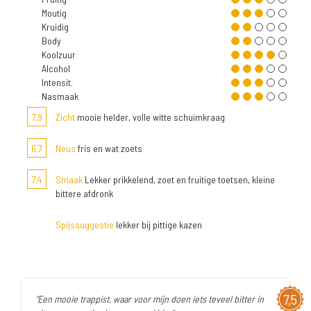
Moutig
Kruidig
Body
Koolzuur
Alcohol
Intensit.
Nasmaak
7,9
Zicht
mooie helder, volle witte schuimkraag
6,7
Neus
fris en wat zoets
7,4
Smaak
Lekker prikkelend, zoet en fruitige toetsen, kleine
bittere afdronk
Spijssuggestie
lekker bij pittige kazen
7,5
"Een mooie trappist, waar voor mijn doen iets teveel bitter in