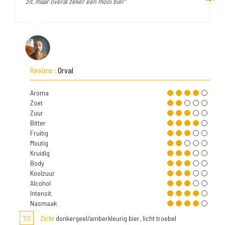
zit, maar overal zeker een mooi bier"
Review :
Orval
Aroma
Zoet
Zuur
Bitter
Fruitig
Moutig
Kruidig
Body
Koolzuur
Alcohol
Intensit.
Nasmaak
7,0
Zicht
donkergeel/amberkleurig bier, licht troebel