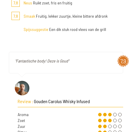
7,8
Neus
Ruikt zoet, fris en fruitig
7,8
Smaak
Fruitig, lekker zuurtje, kleine bittere afdronk
Spijssuggestie
Een dik stuk rood vlees van de grill
7,9
"Fantastische body! Deze is Goud"
Review :
Gouden Carolus Whisky Infused
Aroma
Zoet
Zuur