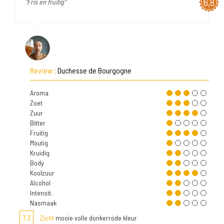
6,8
"Fris en fruitig"
Review :
Duchesse de Bourgogne
Aroma
Zoet
Zuur
Bitter
Fruitig
Moutig
Kruidig
Body
Koolzuur
Alcohol
Intensit.
Nasmaak
7,3
Zicht
mooie volle donkerrode kleur