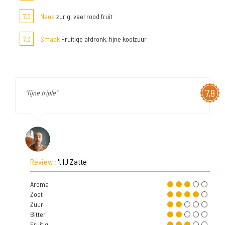
7,0
Neus
zurig, veel rood fruit
7,3
Smaak
Fruitige afdronk, fijne koolzuur
7,8
"fijne triple"
Review :
't IJ Zatte
Aroma
Zoet
Zuur
Bitter
Fruitig