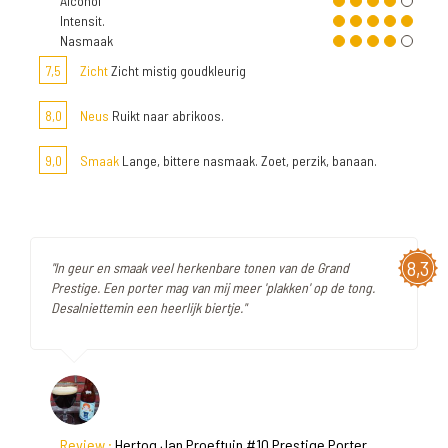
Alcohol
Intensit.
Nasmaak
7,5
Zicht
Zicht mistig goudkleurig
8,0
Neus
Ruikt naar abrikoos.
9,0
Smaak
Lange, bittere nasmaak. Zoet, perzik, banaan.
8,3
"In geur en smaak veel herkenbare tonen van de Grand
Prestige. Een porter mag van mij meer 'plakken' op de tong.
Desalniettemin een heerlijk biertje."
Review :
Hertog Jan Proeftuin #10 Prestige Porter