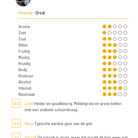
Review :
Orval
Aroma
Zoet
Zuur
Bitter
Fruitig
Moutig
Kruidig
Body
Koolzuur
Alcohol
Intensit.
Nasmaak
8,0
Zicht
Helder en goudkleurig. Middelgrote en grove bellen
met een stabiele schuimkraag.
6,0
Neus
Typische aardse geur van de gist.
7,0
Smaak
De smaak is apart, maar dat maakt dit bier weer wel